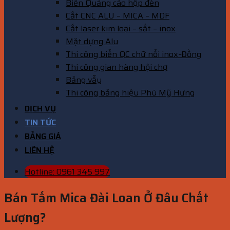
Biển Quảng cáo hộp đèn
Cắt CNC ALU – MICA – MDF
Cắt laser kim loại – sắt – inox
Mặt dựng Alu
Thi công biển QC chữ nổi inox-Đồng
Thi công gian hàng hội chợ
Bảng vẫy
Thi công bảng hiệu Phú Mỹ Hưng
DỊCH VỤ
TIN TỨC
BẢNG GIÁ
LIÊN HỆ
Hotline: 0961 345 997
Bán Tấm Mica Đài Loan Ở Đâu Chất
Lượng?