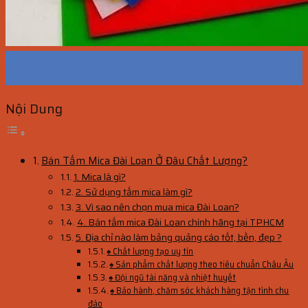
18
Th7
Nội Dung
Bán Tấm Mica Đài Loan Ở Đâu Chất Lượng?
1. Mica là gì?
2. Sử dụng tấm mica làm gì?
3. Vì sao nên chọn mua mica Đài Loan?
4. Bán tấm mica Đài Loan chính hãng tại TPHCM
5. Địa chỉ nào làm bảng quảng cáo tốt, bền, đẹp ?
♠ Chất lượng tạo uy tín
♠ Sản phẩm chất lượng theo tiêu chuẩn Châu Âu
♠ Đội ngũ tài năng và nhiệt huyết
♠ Bảo hành, chăm sóc khách hàng tận tình chu
đáo