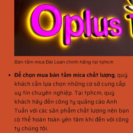
Bán tấm mica Đài Loan chính hãng tại tphcm
Để chọn mua
bán tấm mica chất lượng
, quý
khách cần lựa chọn những cơ sở cung cấp
uy tín chuyên nghiệp. Tại tphcm, quý
khách hãy đến công ty quảng cáo Anh
Tuấn với các sản phẩm chất lượng nên bạn
có thể hoàn toàn yên tâm khi đến với công
ty chúng tôi.