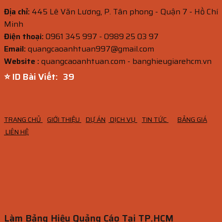
Địa chỉ:
445 Lê Văn Lương, P. Tân phong - Quận 7 - Hồ Chí
Minh
Điện thoại:
0961 345 997 - 0989 25 03 97
Email:
quangcaoanhtuan997@gmail.com
Website :
quangcaoanhtuan.com - banghieugiarehcm.vn
⭐ ID Bài Viết:
38
TRANG CHỦ
GIỚI THIỆU
DỰ ÁN
DỊCH VỤ
TIN TỨC
BẢNG GIÁ
LIÊN HỆ
Làm Bảng Hiệu Quảng Cáo Tại TP.HCM