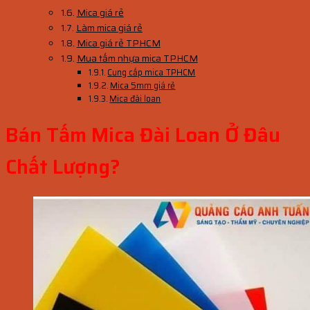
Mica giá rẻ
Làm mica giá rẻ
Mica giá rẻ TPHCM
Mua tấm nhựa mica TPHCM
Cung cấp mica TPHCM
Mica 5mm giá rẻ
Mica đài loan
Bán Tấm Mica Đài Loan Ở Đâu
Chất Lượng?