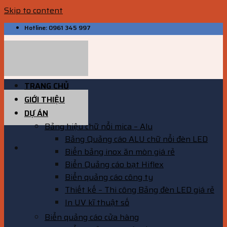
Skip to content
Hotline: 0961 345 997
TRANG CHỦ
GIỚI THIỆU
DỰ ÁN
Bảng hiệu chữ nổi mica – Alu
Bảng Quảng cáo ALU chữ nổi đèn LED
Biển bảng inox ăn mòn giá rẻ
Biển Quảng cáo bạt Hiflex
Biển quảng cáo công ty
Thiết kế – Thi công Bảng đèn LED giá rẻ
In UV kĩ thuật số
Biển quảng cáo cửa hàng