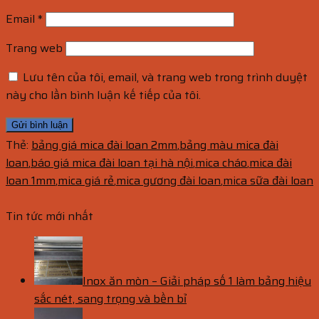
Email
*
Trang web
Lưu tên của tôi, email, và trang web trong trình duyệt
này cho lần bình luận kế tiếp của tôi.
Thẻ:
bảng giá mica đài loan 2mm
,
bảng màu mica đài
loan
,
báo giá mica đài loan tại hà nội
,
mica cháo
,
mica đài
loan 1mm
,
mica giá rẻ
,
mica gương đài loan
,
mica sữa đài loan
Tin tức mới nhất
Inox ăn mòn – Giải pháp số 1 làm bảng hiệu
sắc nét, sang trọng và bền bỉ