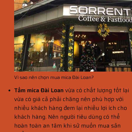
Vì sao nên chọn mua mica Đài Loan?
Tấm mica Đài Loan
vừa có chất lượng tốt lại
vừa có giá cả phải chăng nên phù hợp với
nhiều khách hàng đem lại nhiều lợi ích cho
khách hàng. Nên người tiêu dùng có thể
hoàn toàn an tâm khi sử muốn mua sản