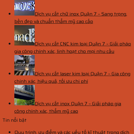
Dịch vụ cắt chữ inox Quận 7 – Sang trọng,
bền đẹp và chuẩn thẩm mỹ cao cấp
Dịch vụ cắt CNC kim loại Quận 7 – Giải pháp
gia công chính xác, linh hoạt cho mọi nhu cầu
Dịch vụ cắt laser kim loại Quận 7 – Gia công
chính xác, hiệu quả, tối ưu chi phí
Dịch vụ cắt inox Quận 7 – Giải pháp gia
công chính xác, thẩm mỹ cao
Tin nổi bật
Quy trình, ưu điểm và các yếu tố kĩ thuật trong dịch