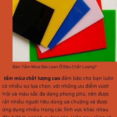
Bán Tấm Mica Đài Loan Ở Đâu Chất Lượng?
tấm mica
chất lượng cao
đảm bảo cho bạn luôn
có nhiều sự lựa chọn, với những ưu điểm vượt
trội và màu sắc đa dạng phong phú, nên được
rất nhiều người tiêu dùng ưa chuộng và được
ứng dụng nhiều trong các lĩnh vực khác nhau