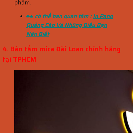
phẩm.
♣♣ có thể bạn quan tâm :
In Pano
Quảng Cáo Và Những Điều Bạn
Nên Biết
4. Bán tấm mica Đài Loan chính hãng
tại TPHCM