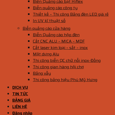
Biển Quảng cáo bạt Hiflex
Biển quảng cáo công ty
Thiết kế – Thi công Bảng đèn LED giá rẻ
In UV kĩ thuật số
Biển quảng cáo cửa hàng
Biển Quảng cáo hộp đèn
Cắt CNC ALU – MICA – MDF
Cắt laser kim loại – sắt – inox
Mặt dựng Alu
Thi công biển QC chữ nổi inox-Đồng
Thi công gian hàng hội chợ
Bảng vẫy
Thi công bảng hiệu Phú Mỹ Hưng
DỊCH VỤ
TIN TỨC
BẢNG GIÁ
LIÊN HỆ
Đăng nhập