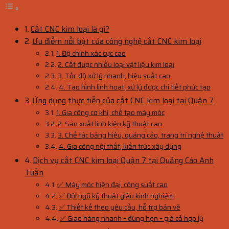
Cắt CNC kim loại là gì?
Ưu điểm nổi bật của công nghệ cắt CNC kim loại
1. Độ chính xác cực cao
2. Cắt được nhiều loại vật liệu kim loại
3. Tốc độ xử lý nhanh, hiệu suất cao
4. Tạo hình linh hoạt, xử lý được chi tiết phức tạp
Ứng dụng thực tiễn của cắt CNC kim loại tại Quận 7
1. Gia công cơ khí, chế tạo máy móc
2. Sản xuất linh kiện kỹ thuật cao
3. Chế tác bảng hiệu, quảng cáo, trang trí nghệ thuật
4. Gia công nội thất, kiến trúc xây dựng
Dịch vụ cắt CNC kim loại Quận 7 tại Quảng Cáo Anh
Tuấn
✅ Máy móc hiện đại, công suất cao
✅ Đội ngũ kỹ thuật giàu kinh nghiệm
✅ Thiết kế theo yêu cầu, hỗ trợ bản vẽ
✅ Giao hàng nhanh – đúng hẹn – giá cả hợp lý