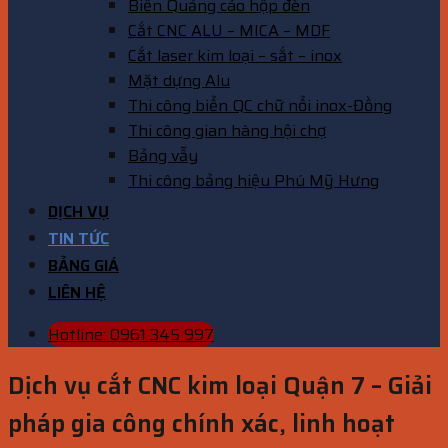
Biển Quảng cáo hộp đèn
Cắt CNC ALU – MICA – MDF
Cắt laser kim loại – sắt – inox
Mặt dựng Alu
Thi công biển QC chữ nổi inox-Đồng
Thi công gian hàng hội chợ
Bảng vẫy
Thi công bảng hiệu Phú Mỹ Hưng
DỊCH VỤ
TIN TỨC
BẢNG GIÁ
LIÊN HỆ
Hotline: 0961 345 997
Dịch vụ cắt CNC kim loại Quận 7 – Giải
pháp gia công chính xác, linh hoạt