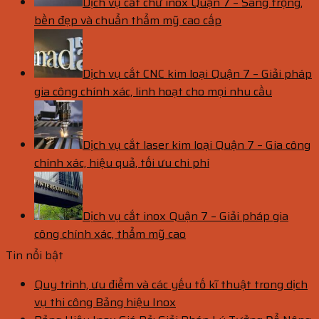
Dịch vụ cắt chữ inox Quận 7 – Sang trọng,
bền đẹp và chuẩn thẩm mỹ cao cấp
Dịch vụ cắt CNC kim loại Quận 7 – Giải pháp
gia công chính xác, linh hoạt cho mọi nhu cầu
Dịch vụ cắt laser kim loại Quận 7 – Gia công
chính xác, hiệu quả, tối ưu chi phí
Dịch vụ cắt inox Quận 7 – Giải pháp gia
công chính xác, thẩm mỹ cao
Tin nổi bật
Quy trình, ưu điểm và các yếu tố kĩ thuật trong dịch
vụ thi công Bảng hiệu Inox