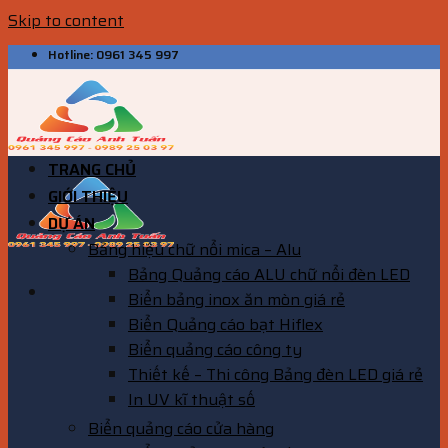
Skip to content
Hotline: 0961 345 997
TRANG CHỦ
GIỚI THIỆU
DỰ ÁN
Bảng hiệu chữ nổi mica – Alu
Bảng Quảng cáo ALU chữ nổi đèn LED
Biển bảng inox ăn mòn giá rẻ
Biển Quảng cáo bạt Hiflex
Biển quảng cáo công ty
Thiết kế – Thi công Bảng đèn LED giá rẻ
In UV kĩ thuật số
Biển quảng cáo cửa hàng