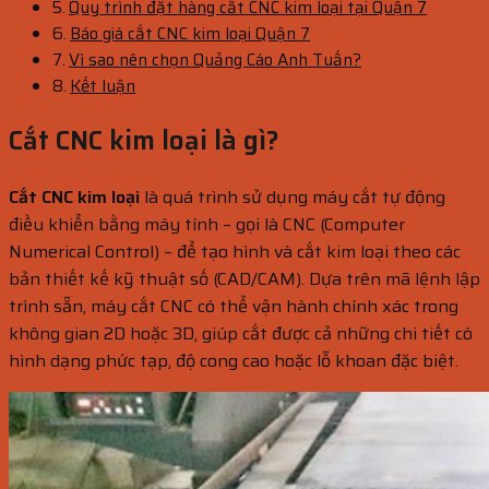
Quy trình đặt hàng cắt CNC kim loại tại Quận 7
Báo giá cắt CNC kim loại Quận 7
Vì sao nên chọn Quảng Cáo Anh Tuấn?
Kết luận
Cắt CNC kim loại là gì?
Cắt CNC kim loại
là quá trình sử dụng máy cắt tự động
điều khiển bằng máy tính – gọi là CNC (Computer
Numerical Control) – để tạo hình và cắt kim loại theo các
bản thiết kế kỹ thuật số (CAD/CAM). Dựa trên mã lệnh lập
trình sẵn, máy cắt CNC có thể vận hành chính xác trong
không gian 2D hoặc 3D, giúp cắt được cả những chi tiết có
hình dạng phức tạp, độ cong cao hoặc lỗ khoan đặc biệt.