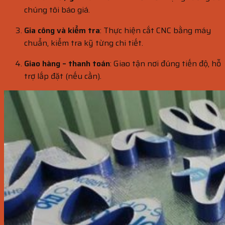
chúng tôi báo giá.
Gia công và kiểm tra
: Thực hiện cắt CNC bằng máy
chuẩn, kiểm tra kỹ từng chi tiết.
Giao hàng – thanh toán
: Giao tận nơi đúng tiến độ, hỗ
trợ lắp đặt (nếu cần).