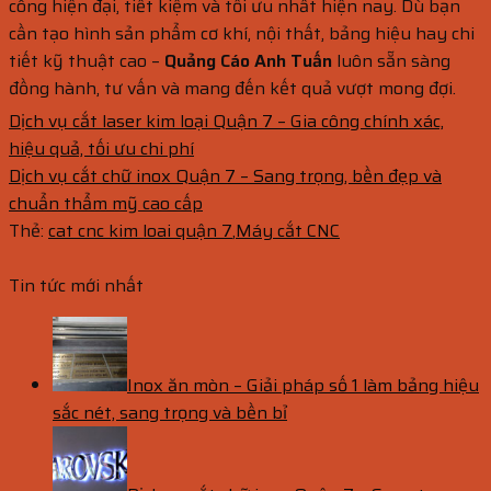
công hiện đại, tiết kiệm và tối ưu nhất hiện nay. Dù bạn
cần tạo hình sản phẩm cơ khí, nội thất, bảng hiệu hay chi
tiết kỹ thuật cao –
Quảng Cáo Anh Tuấn
luôn sẵn sàng
đồng hành, tư vấn và mang đến kết quả vượt mong đợi.
Dịch vụ cắt laser kim loại Quận 7 – Gia công chính xác,
hiệu quả, tối ưu chi phí
Dịch vụ cắt chữ inox Quận 7 – Sang trọng, bền đẹp và
chuẩn thẩm mỹ cao cấp
Thẻ:
cat cnc kim loai quận 7
,
Máy cắt CNC
Tin tức mới nhất
Inox ăn mòn – Giải pháp số 1 làm bảng hiệu
sắc nét, sang trọng và bền bỉ