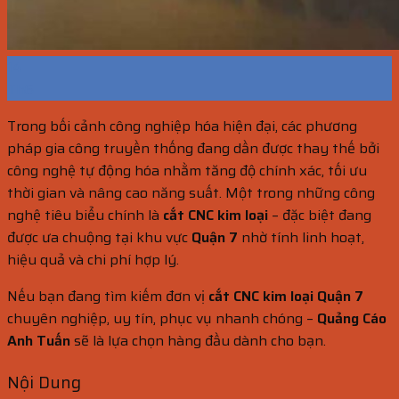
14
Th6
Trong bối cảnh công nghiệp hóa hiện đại, các phương
pháp gia công truyền thống đang dần được thay thế bởi
công nghệ tự động hóa nhằm tăng độ chính xác, tối ưu
thời gian và nâng cao năng suất. Một trong những công
nghệ tiêu biểu chính là
cắt CNC kim loại
– đặc biệt đang
được ưa chuộng tại khu vực
Quận 7
nhờ tính linh hoạt,
hiệu quả và chi phí hợp lý.
Nếu bạn đang tìm kiếm đơn vị
cắt CNC kim loại Quận 7
chuyên nghiệp, uy tín, phục vụ nhanh chóng –
Quảng Cáo
Anh Tuấn
sẽ là lựa chọn hàng đầu dành cho bạn.
Nội Dung