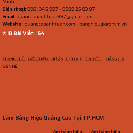
Minh
Điện thoại:
0961 345 997 - 0989 25 03 97
Email:
quangcaoanhtuan997@gmail.com
Website :
quangcaoanhtuan.com - banghieugiarehcm.vn
⭐ ID Bài Viết:
52
TRANG CHỦ
GIỚI THIỆU
DỰ ÁN
DỊCH VỤ
TIN TỨC
BẢNG GIÁ
LIÊN HỆ
Làm Bảng Hiệu Quảng Cáo Tại TP.HCM
Làm bảng hiệu
Làm bảng hiệu