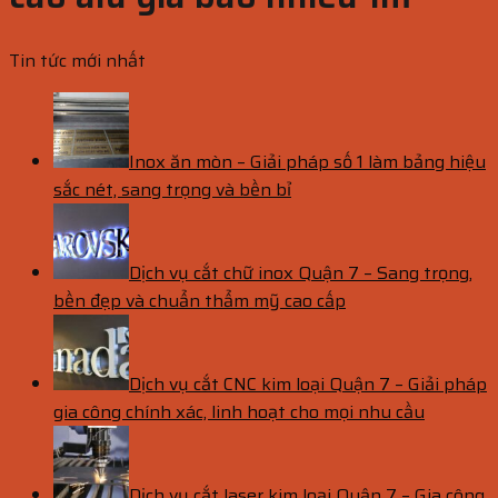
Tin tức mới nhất
Inox ăn mòn – Giải pháp số 1 làm bảng hiệu
sắc nét, sang trọng và bền bỉ
Dịch vụ cắt chữ inox Quận 7 – Sang trọng,
bền đẹp và chuẩn thẩm mỹ cao cấp
Dịch vụ cắt CNC kim loại Quận 7 – Giải pháp
gia công chính xác, linh hoạt cho mọi nhu cầu
Dịch vụ cắt laser kim loại Quận 7 – Gia công