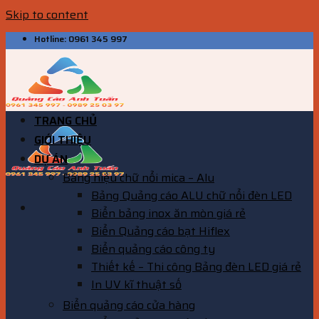
Skip to content
Hotline: 0961 345 997
TRANG CHỦ
GIỚI THIỆU
DỰ ÁN
Bảng hiệu chữ nổi mica – Alu
Bảng Quảng cáo ALU chữ nổi đèn LED
Biển bảng inox ăn mòn giá rẻ
Biển Quảng cáo bạt Hiflex
Biển quảng cáo công ty
Thiết kế – Thi công Bảng đèn LED giá rẻ
In UV kĩ thuật số
Biển quảng cáo cửa hàng