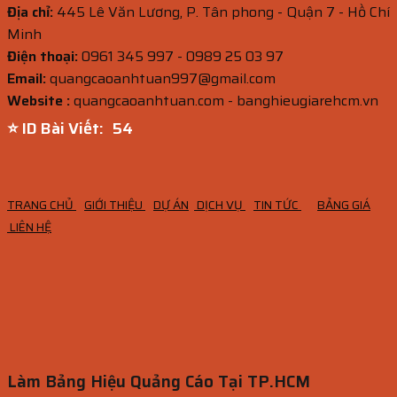
Địa chỉ:
445 Lê Văn Lương, P. Tân phong - Quận 7 - Hồ Chí
Minh
Điện thoại:
0961 345 997 - 0989 25 03 97
Email:
quangcaoanhtuan997@gmail.com
Website :
quangcaoanhtuan.com - banghieugiarehcm.vn
⭐ ID Bài Viết:
53
TRANG CHỦ
GIỚI THIỆU
DỰ ÁN
DỊCH VỤ
TIN TỨC
BẢNG GIÁ
LIÊN HỆ
Làm Bảng Hiệu Quảng Cáo Tại TP.HCM