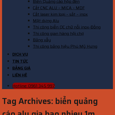
Biển Quảng cáo hộp đèn
Cắt CNC ALU – MICA – MDF
Cắt laser kim loại – sắt – inox
Mặt dựng Alu
Thi công biển QC chữ nổi inox-Đồng
Thi công gian hàng hội chợ
Bảng vẫy
Thi công bảng hiệu Phú Mỹ Hưng
DỊCH VỤ
TIN TỨC
BẢNG GIÁ
LIÊN HỆ
Hotline: 0961 345 997
Tag Archives:
biển quảng
cáo alu gia bao nhieu 1m