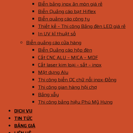
Biển bảng inox ăn mòn giá rẻ
Biển Quảng cáo bạt Hiflex
Biển quảng cáo công ty
Thiết kế – Thi công Bảng đèn LED giá rẻ
In UV kĩ thuật số
Biển quảng cáo cửa hàng
Biển Quảng cáo hộp đèn
Cắt CNC ALU – MICA – MDF
Cắt laser kim loại – sắt – inox
Mặt dựng Alu
Thi công biển QC chữ nổi inox-Đồng
Thi công gian hàng hội chợ
Bảng vẫy
Thi công bảng hiệu Phú Mỹ Hưng
DỊCH VỤ
TIN TỨC
BẢNG GIÁ