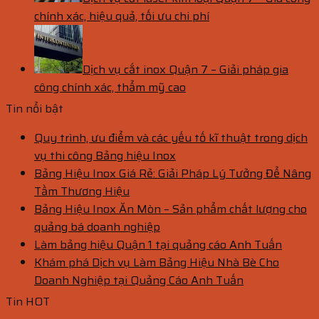
chính xác, hiệu quả, tối ưu chi phí
Dịch vụ cắt inox Quận 7 – Giải pháp gia
công chính xác, thẩm mỹ cao
Tin nổi bật
Quy trình, ưu điểm và các yếu tố kĩ thuật trong dịch
vụ thi công Bảng hiệu Inox
Bảng Hiệu Inox Giá Rẻ: Giải Pháp Lý Tưởng Để Nâng
Tầm Thương Hiệu
Bảng Hiệu Inox Ăn Mòn – Sản phẩm chất lượng cho
quảng bá doanh nghiệp
Làm bảng hiệu Quận 1 tại quảng cáo Anh Tuấn
Khám phá Dịch vụ Làm Bảng Hiệu Nhà Bè Cho
Doanh Nghiệp tại Quảng Cáo Anh Tuấn
Tin HOT