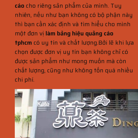
cáo
cho riêng sản phẩm của mình. Tuy
nhiên, nếu như bạn không có bộ phận này
thì bạn cần xác định và tìm hiểu cho mình
một đơn vị
làm bảng hiệu quảng cáo
tphcm
có uy tín và chất lượng.Bởi lẽ khi lựa
chọn được đơn vị uy tín bạn không chỉ có
được sản phẩm như mong muốn mà còn
chất lượng, cũng như không tốn quá nhiều
chi phí.