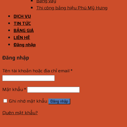
Bảng vẫy
Thi công bảng hiệu Phú Mỹ Hưng
DỊCH VỤ
TIN TỨC
BẢNG GIÁ
LIÊN HỆ
Đăng nhập
Đăng nhập
Tên tài khoản hoặc địa chỉ email
*
Mật khẩu
*
Ghi nhớ mật khẩu
Đăng nhập
Quên mật khẩu?