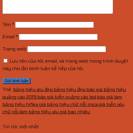
Tên
*
Email
*
Trang web
Lưu tên của tôi, email, và trang web trong trình duyệt
này cho lần bình luận kế tiếp của tôi.
Thẻ:
bảng hiệu alu đẹp
,
bảng hiệu đẹp
,
báo giá bảng hiệu
quảng cáo 2019
,
báo giá biển quảng cáo led
,
báo giá làm
bảng hiệu hiflex
,
giá bảng hiệu chữ nổi mica
,
giá biển alu
chữ nổi
,
làm bảng hiệu alu giá bao nhiêu
Tin tức mới nhất