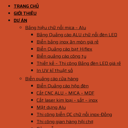
TRANG CHỦ
GIỚI THIỆU
DỰ ÁN
Bảng hiệu chữ nổi mica – Alu
Bảng Quảng cáo ALU chữ nổi đèn LED
Biển bảng inox ăn mòn giá rẻ
Biển Quảng cáo bạt Hiflex
Biển quảng cáo công ty
Thiết kế – Thi công Bảng đèn LED giá rẻ
In UV kĩ thuật số
Biển quảng cáo cửa hàng
Biển Quảng cáo hộp đèn
Cắt CNC ALU – MICA – MDF
Cắt laser kim loại – sắt – inox
Mặt dựng Alu
Thi công biển QC chữ nổi inox-Đồng
Thi công gian hàng hội chợ