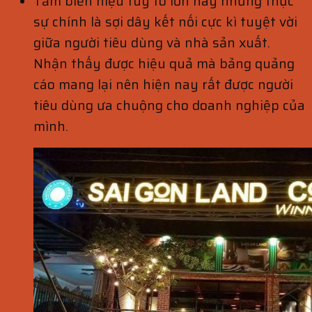
Tấm biển hiệu tuy to lớn này nhưng thực
sự chính là sợi dây kết nối cực kì tuyệt vời
giữa người tiêu dùng và nhà sản xuất.
Nhận thấy được hiệu quả mà bảng quảng
cáo mang lại nên hiện nay rất được người
tiêu dùng ưa chuộng cho doanh nghiệp của
mình.