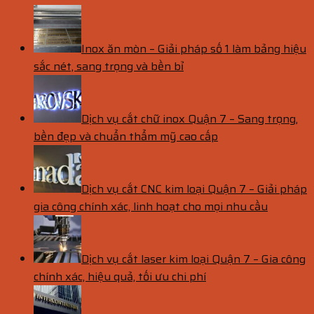
Inox ăn mòn – Giải pháp số 1 làm bảng hiệu
sắc nét, sang trọng và bền bỉ
Dịch vụ cắt chữ inox Quận 7 – Sang trọng,
bền đẹp và chuẩn thẩm mỹ cao cấp
Dịch vụ cắt CNC kim loại Quận 7 – Giải pháp
gia công chính xác, linh hoạt cho mọi nhu cầu
Dịch vụ cắt laser kim loại Quận 7 – Gia công
chính xác, hiệu quả, tối ưu chi phí