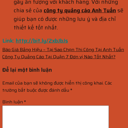
gây ấn tượng với khách hàng. Với những
chia sẻ của
công ty quảng cáo Anh Tuấn
sẽ
giúp bạn có được những lưu ý và địa chỉ
thiết kế tốt nhất.
Link:
http://bit.ly/2xbJbJs
Báo Giá Bảng Hiệu – Tại Sao Chọn Thi Công Tại Anh Tuấn
Công Ty Quảng Cáo Tại Quận 7 Đơn vị Nào Tốt Nhất?
Để lại một bình luận
Email của bạn sẽ không được hiển thị công khai.
Các
trường bắt buộc được đánh dấu
*
Bình luận
*