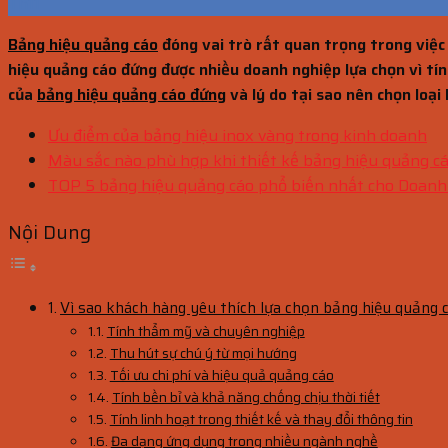
Th11
Bảng hiệu quảng cáo
đóng vai trò rất quan trọng trong việc
hiệu quảng cáo đứng được nhiều doanh nghiệp lựa chọn vì tính
của
bảng hiệu quảng cáo đứng
và lý do tại sao nên chọn loại
Ưu điểm của bảng hiệu inox vàng trong kinh doanh
Màu sắc nào phù hợp khi thiết kế bảng hiệu quảng c
TOP 5 bảng hiệu quảng cáo phổ biến nhất cho Doanh
Nội Dung
Vì sao khách hàng yêu thích lựa chọn bảng hiệu quảng 
Tính thẩm mỹ và chuyên nghiệp
Thu hút sự chú ý từ mọi hướng
Tối ưu chi phí và hiệu quả quảng cáo
Tính bền bỉ và khả năng chống chịu thời tiết
Tính linh hoạt trong thiết kế và thay đổi thông tin
Đa dạng ứng dụng trong nhiều ngành nghề