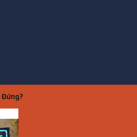
o Đứng?