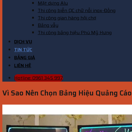
Mặt dựng Alu
Thi công biển QC chữ nổi inox-Đồng
Thi công gian hàng hội chợ
Bảng vẫy
Thi công bảng hiệu Phú Mỹ Hưng
DỊCH VỤ
TIN TỨC
BẢNG GIÁ
LIÊN HỆ
Hotline: 0961 345 997
Vì Sao Nên Chọn Bảng Hiệu Quảng Cá