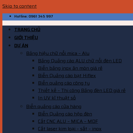
Skip to content
Hotline: 0961 345 997
TRANG CHỦ
GIỚI THIỆU
DỰ ÁN
Bảng hiệu chữ nổi mica – Alu
Bảng Quảng cáo ALU chữ nổi đèn LED
Biển bảng inox ăn mòn giá rẻ
Biển Quảng cáo bạt Hiflex
Biển quảng cáo công ty
Thiết kế – Thi công Bảng đèn LED giá rẻ
In UV kĩ thuật số
Biển quảng cáo cửa hàng
Biển Quảng cáo hộp đèn
Cắt CNC ALU – MICA – MDF
Cắt laser kim loại – sắt – inox