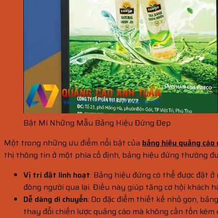
Bật Mí Những Mẫu Bảng Hiệu Đứng Đẹp
Một trong những ưu điểm nổi bật của
bảng hiệu quảng cáo
thị thông tin ở một phía cố định, bảng hiệu đứng thường đ
Vị trí đặt linh hoạt
: Bảng hiệu đứng có thể được đặt ở 
đông người qua lại. Điều này giúp tăng cơ hội khách 
Dễ dàng di chuyển
: Do đặc điểm thiết kế nhỏ gọn, bảng
thay đổi chiến lược quảng cáo mà không cần tốn kém ch