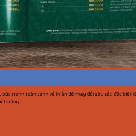
c tranh toàn cảnh về in ấn đã thay đổi sâu sắc, đặc biệt l
ị trường.