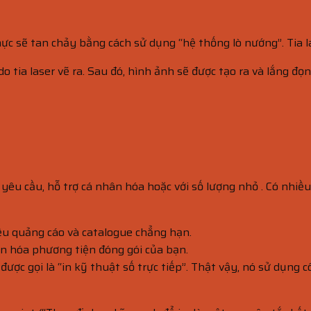
 sẽ tan chảy bằng cách sử dụng “hệ thống lò nướng”. Tia las
 tia laser vẽ ra. Sau đó, hình ảnh sẽ được tạo ra và lắng đọn
yêu cầu, hỗ trợ cá nhân hóa hoặc với số lượng nhỏ . Có nhiề
iệu quảng cáo và catalogue chẳng hạn.
hân hóa phương tiện đóng gói của bạn.
ược gọi là “in kỹ thuật số trực tiếp”. Thật vậy, nó sử dụng 