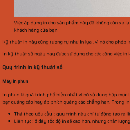
Việc áp dụng in cho sản phẩm này đã không còn xa lạ 
khách hàng của bạn
Kỹ thuật in này cũng tương tự như in lụa , vì nó cho phép in 
In kỹ thuật số ngày nay được sử dụng cho các công việc in 
Quy trình in kỹ thuật số
Máy in phun
In phun là quá trình phổ biến nhất vì nó sử dụng hộp mực lỏ
bạt quảng cáo hay áp phích quảng cáo chẳng hạn. Trong in p
Thả theo yêu cầu : quy trình này chỉ tự động tạo ra 
Liên tục : ở đây tốc độ in sẽ cao hơn, nhưng chất lượn