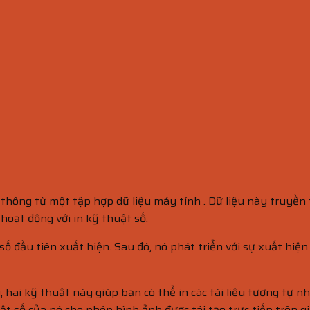
ông từ một tập hợp dữ liệu máy tính . Dữ liệu này truyền tr
hoạt động với in kỹ thuật số.
 đầu tiên xuất hiện. Sau đó, nó phát triển với sự xuất hiện
y, hai kỹ thuật này giúp bạn có thể in các tài liệu tương tự 
ật số của nó cho phép hình ảnh được tái tạo trực tiếp trên gi