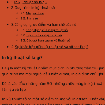
In kỹ thuật số là gì?
Quy trình in kỹ thuật số
Máy in phun
Tia laze
Công dụng, ưu điểm và hạn chế của nó
Công dụng của in kỹ thuật số
Lợi ích của in kỹ thuật số
Các giới hạn của in kỹ thuật số
Sự khác biệt giữa kỹ thuật số và offset là gì?
In kỹ thuật số là gì?
Đây là một kỹ thuật nhằm mục đích in phương tiện truyền th
quá trình mà mọi người đều biết vì máy in gia đình chủ yếu 
Đó là vào đầu những năm 90, những chiếc máy in kỹ thuật số
tài liệu và tệp.
In kỹ thuật số có một số điểm chung với in offset . Thật vậ
offset là một loại in gián tiếp trong khi tương đương kỹ thu