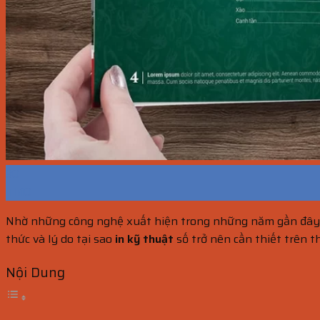
30
Th10
Nhờ những công nghệ xuất hiện trong những năm gần đây, bứ
thức và lý do tại sao
in kỹ thuật
số trở nên cần thiết trên th
Nội Dung