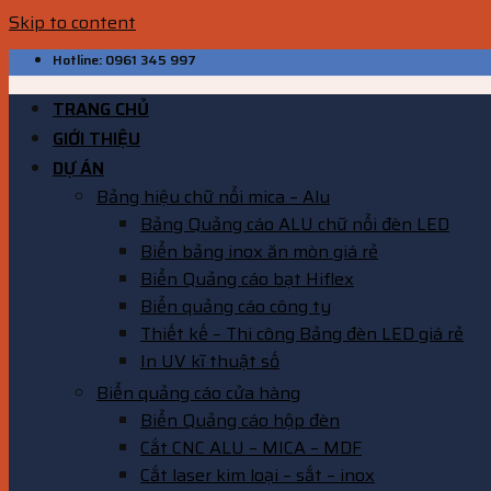
Skip to content
Hotline: 0961 345 997
TRANG CHỦ
GIỚI THIỆU
DỰ ÁN
Bảng hiệu chữ nổi mica – Alu
Bảng Quảng cáo ALU chữ nổi đèn LED
Biển bảng inox ăn mòn giá rẻ
Biển Quảng cáo bạt Hiflex
Biển quảng cáo công ty
Thiết kế – Thi công Bảng đèn LED giá rẻ
In UV kĩ thuật số
Biển quảng cáo cửa hàng
Biển Quảng cáo hộp đèn
Cắt CNC ALU – MICA – MDF
Cắt laser kim loại – sắt – inox