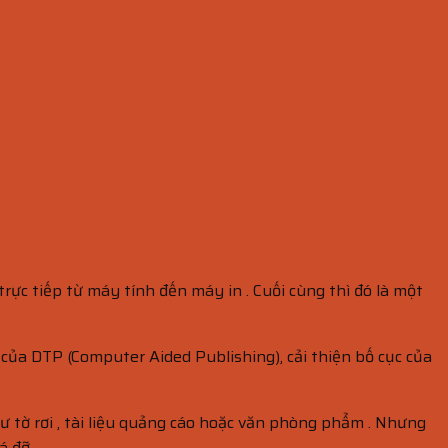
ực tiếp từ máy tính đến máy in . Cuối cùng thì đó là một
 của DTP (Computer Aided Publishing), cải thiện bố cục của
như tờ rơi , tài liệu quảng cáo hoặc văn phòng phẩm . Nhưng
á đỡ.