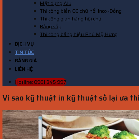
Mặt dựng Alu
Thi công biển QC chữ nổi inox-Đồng
Thi công gian hàng hội chợ
Bảng vẫy
Thi công bảng hiệu Phú Mỹ Hưng
DỊCH VỤ
TIN TỨC
BẢNG GIÁ
LIÊN HỆ
Hotline: 0961 345 997
Vì sao kỹ thuật in kỹ thuật số lại ưa t