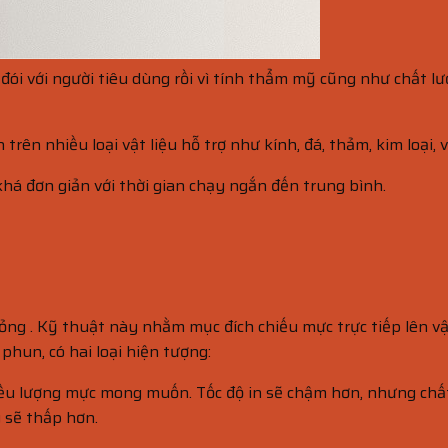
đói với người tiêu dùng rồi vì tính thẩm mỹ cũng như chất l
trên nhiều loại vật liệu hỗ trợ như kính, đá, thảm, kim loại, v.
khá đơn giản với thời gian chạy ngắn đến trung bình.
ng . Kỹ thuật này nhằm mục đích chiếu mực trực tiếp lên vật 
hun, có hai loại hiện tượng:
liều lượng mực mong muốn. Tốc độ in sẽ chậm hơn, nhưng chất
g sẽ thấp hơn.