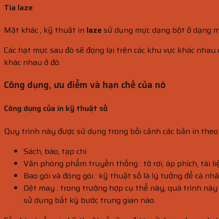
Tia laze
Mặt khác , kỹ thuật in
laze
sử dụng mực dạng bột ở dạng mực
Các hạt mực sau đó sẽ đọng lại trên các khu vực khác nhau do
khác nhau ở đó.
Công dụng, ưu điểm và hạn chế của nó
Công dụng của in kỹ thuật số
Quy trình này được sử dụng trong bối cảnh các bản in theo 
Sách, báo, tạp chí
Văn phòng phẩm truyền thống : tờ rơi, áp phích, tài l
Bao gói và đóng gói : kỹ thuật số là lý tưởng để cá n
Dệt may : trong trường hợp cụ thể này, quá trình này đ
sử dụng bất kỳ bước trung gian nào.