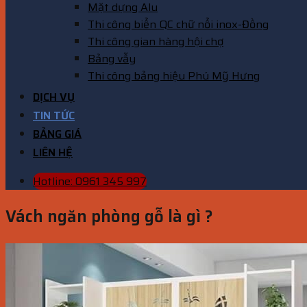
Mặt dựng Alu
Thi công biển QC chữ nổi inox-Đồng
Thi công gian hàng hội chợ
Bảng vẫy
Thi công bảng hiệu Phú Mỹ Hưng
DỊCH VỤ
TIN TỨC
BẢNG GIÁ
LIÊN HỆ
Hotline: 0961 345 997
Vách ngăn phòng gỗ là gì ?