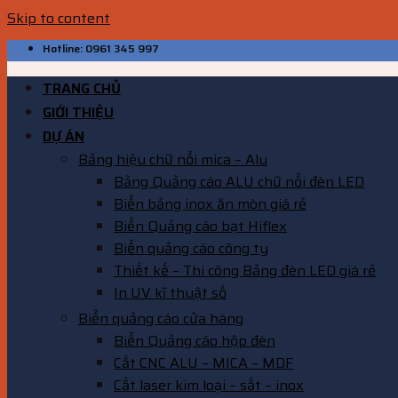
Skip to content
Hotline: 0961 345 997
TRANG CHỦ
GIỚI THIỆU
DỰ ÁN
Bảng hiệu chữ nổi mica – Alu
Bảng Quảng cáo ALU chữ nổi đèn LED
Biển bảng inox ăn mòn giá rẻ
Biển Quảng cáo bạt Hiflex
Biển quảng cáo công ty
Thiết kế – Thi công Bảng đèn LED giá rẻ
In UV kĩ thuật số
Biển quảng cáo cửa hàng
Biển Quảng cáo hộp đèn
Cắt CNC ALU – MICA – MDF
Cắt laser kim loại – sắt – inox