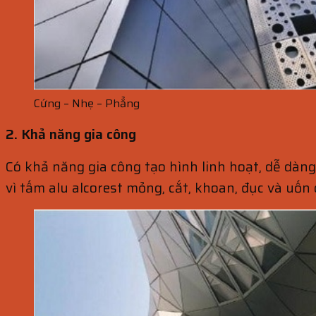
Cứng – Nhẹ – Phẳng
2. Khả năng gia công
Có khả năng gia công tạo hình linh hoạt, dễ dàn
vì tấm alu alcorest mỏng, cắt, khoan, đục và uốn