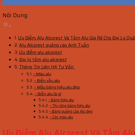
Th5
Nội Dung
Ưu Điểm Alu Alcorest Và Tấm Alu Giá Rẻ Cho Đại Lý Qu
Alu Alcorest quảng cáo Anh Tuấn
Ưu điểm alu alcorest
Đại lý tấm alu alcorest
Thông Tin Liên Hệ Tư Vấn
– Màu alu
– Biển vẫy alu
– Mẫu bảng hiệu alu đẹp
– Biển alu là gì
– Bảng hiệu alu
– Thi công bảng hiệu alu
– Bảng quảng cáo Alu đẹp
– Các màu alu
Ưu Điểm Alu Alcorest Và Tấm Alu