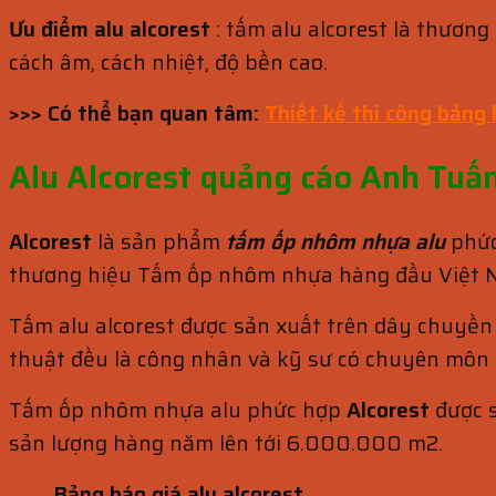
Ưu điểm alu alcorest
: tấm alu alcorest là thươn
cách âm, cách nhiệt, độ bền cao.
>>> Có thể bạn quan tâm:
Thiết kế thi công bảng
Alu Alcorest quảng cáo Anh Tuấ
Alcorest
là sản phẩm
tấm ốp nhôm nhựa alu
phức
thương hiệu Tấm ốp nhôm nhựa hàng đầu Việt Nam
Tấm alu alcorest được sản xuất trên dây chuyền 
thuật đều là công nhân và kỹ sư có chuyên môn c
Tấm ốp nhôm nhựa alu phức hợp
Alcorest
được s
sản lượng hàng năm lên tới 6.000.000 m2.
Bảng báo giá alu alcorest