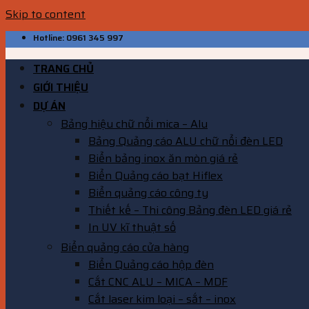
Skip to content
Hotline: 0961 345 997
TRANG CHỦ
GIỚI THIỆU
DỰ ÁN
Bảng hiệu chữ nổi mica – Alu
Bảng Quảng cáo ALU chữ nổi đèn LED
Biển bảng inox ăn mòn giá rẻ
Biển Quảng cáo bạt Hiflex
Biển quảng cáo công ty
Thiết kế – Thi công Bảng đèn LED giá rẻ
In UV kĩ thuật số
Biển quảng cáo cửa hàng
Biển Quảng cáo hộp đèn
Cắt CNC ALU – MICA – MDF
Cắt laser kim loại – sắt – inox