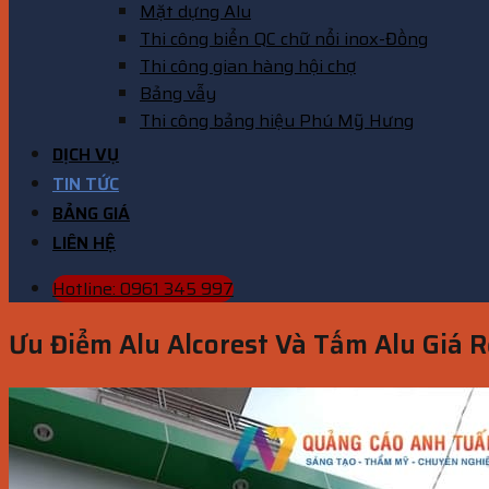
Mặt dựng Alu
Thi công biển QC chữ nổi inox-Đồng
Thi công gian hàng hội chợ
Bảng vẫy
Thi công bảng hiệu Phú Mỹ Hưng
DỊCH VỤ
TIN TỨC
BẢNG GIÁ
LIÊN HỆ
Hotline: 0961 345 997
Ưu Điểm Alu Alcorest Và Tấm Alu Giá 