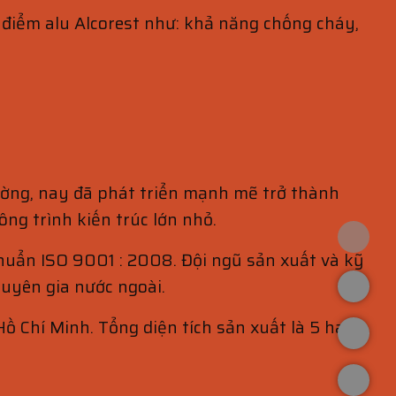
 điểm alu Alcorest như: khả năng chống cháy,
ường, nay đã phát triển mạnh mẽ trở thành
g trình kiến trúc lớn nhỏ.
chuẩn ISO 9001 : 2008. Đội ngũ sản xuất và kỹ
huyên gia nước ngoài.
ồ Chí Minh. Tổng diện tích sản xuất là 5 ha và