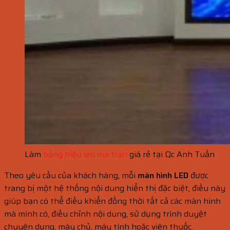
Làm
bảng hiệu led ma trận
giá rẻ tại Qc Anh Tuấn
Theo yêu cầu của khách hàng, mỗi
màn hình LED
được
trang bị một hệ thống nội dung hiển thị đặc biệt, điều này
giúp bạn có thể điều khiển đồng thời tất cả các màn hình
mà mình có, điều chỉnh nội dung, sử dụng trình duyệt
chuyên dụng, máy chủ, máy tính hoặc viên thuốc.