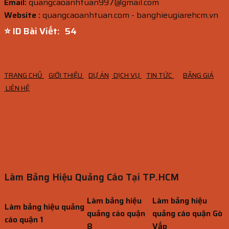
Email:
quangcaoanhtuan997@gmail.com
Website :
quangcaoanhtuan.com - banghieugiarehcm.vn
⭐ ID Bài Viết:
52
TRANG CHỦ
GIỚI THIỆU
DỰ ÁN
DỊCH VỤ
TIN TỨC
BẢNG GIÁ
LIÊN HỆ
Làm Bảng Hiệu Quảng Cáo Tại TP.HCM
Làm bảng hiệu
Làm bảng hiệu
Làm bảng hiệu quảng
quảng cáo quận
quảng cáo quận Gò
cáo quận 1
8
Vấp