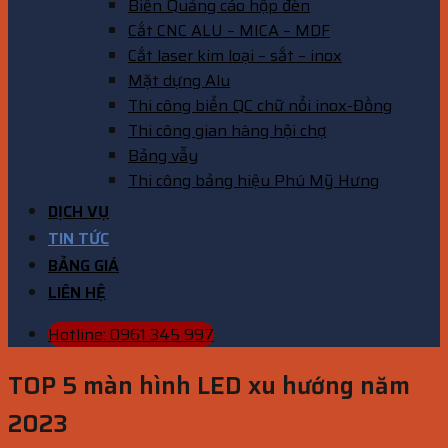
Biển Quảng cáo hộp đèn
Cắt CNC ALU – MICA – MDF
Cắt laser kim loại – sắt – inox
Mặt dựng Alu
Thi công biển QC chữ nổi inox-Đồng
Thi công gian hàng hội chợ
Bảng vẫy
Thi công bảng hiệu Phú Mỹ Hưng
DỊCH VỤ
TIN TỨC
BẢNG GIÁ
LIÊN HỆ
Hotline: 0961 345 997
TOP 5 màn hình LED xu hướng năm
2023