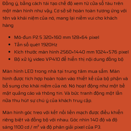
Đồng ý, bằng cách tái tạo chế độ xem từ cửa sổ tàu trên
một màn hình như vậy. Cơ sở sẽ hoàn toàn tương ứng với
tên và khái niệm của nó, mang lại niềm vui cho khách
hàng
Mô-đun P2.5 320×160 mm 128×64 pixel
Tần số quét 1920Hz
Kích thước màn hình 2560×1440 mm 1024×576 pixel
Bộ xử lý video VP410 để hiển thị nội dung đồng bộ
Màn hình LED trong nhà tại trung tâm mua sắm. Màn
hình được tích hợp hoàn toàn vào thiết kế của bộ phận và
bổ sung cho khái niệm của nó. Nó hoạt động như một bề
mặt quảng cáo và thông tin. Và bức tranh động một lần
nữa thu hút sự chú ý của khách truy cập.
Màn hình góc treo với kết nối liền mạch được điều khiển
riêng biệt và đồng bộ với nhau. Góc nhìn 140 độ và độ
sáng 1100 cd / m² và độ phân giải pixel của P3.