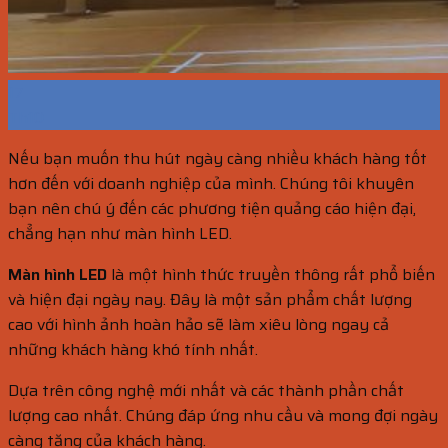
17
Th10
Nếu bạn muốn thu hút ngày càng nhiều khách hàng tốt
hơn đến với doanh nghiệp của mình. Chúng tôi khuyên
bạn nên chú ý đến các phương tiện quảng cáo hiện đại,
chẳng hạn như màn hình LED.
Màn hình LED
là một hình thức truyền thông rất phổ biến
và hiện đại ngày nay. Đây là một sản phẩm chất lượng
cao với hình ảnh hoàn hảo sẽ làm xiêu lòng ngay cả
những khách hàng khó tính nhất.
Dựa trên công nghệ mới nhất và các thành phần chất
lượng cao nhất. Chúng đáp ứng nhu cầu và mong đợi ngày
càng tăng của khách hàng.