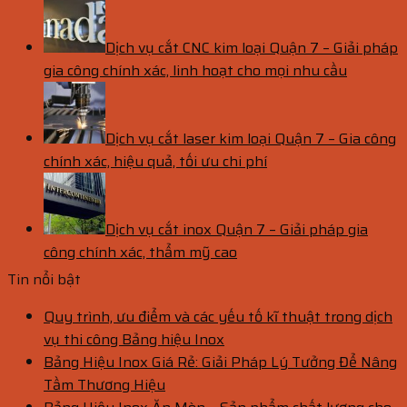
Dịch vụ cắt CNC kim loại Quận 7 – Giải pháp
gia công chính xác, linh hoạt cho mọi nhu cầu
Dịch vụ cắt laser kim loại Quận 7 – Gia công
chính xác, hiệu quả, tối ưu chi phí
Dịch vụ cắt inox Quận 7 – Giải pháp gia
công chính xác, thẩm mỹ cao
Tin nổi bật
Quy trình, ưu điểm và các yếu tố kĩ thuật trong dịch
vụ thi công Bảng hiệu Inox
Bảng Hiệu Inox Giá Rẻ: Giải Pháp Lý Tưởng Để Nâng
Tầm Thương Hiệu