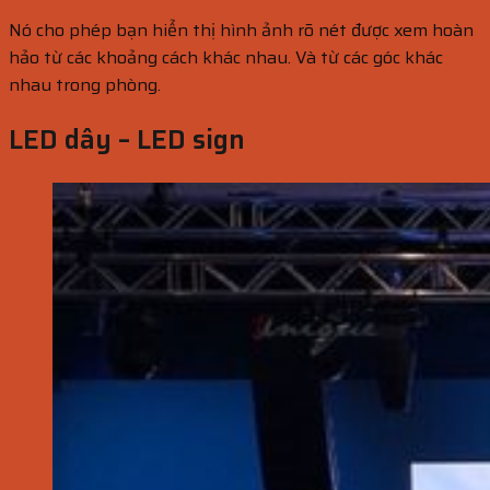
Nó cho phép bạn hiển thị hình ảnh rõ nét được xem hoàn
hảo từ các khoảng cách khác nhau. Và từ các góc khác
nhau trong phòng.
LED dây – LED sign