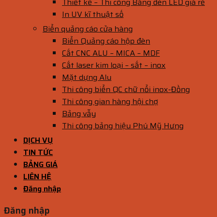
Thiết kế – Thi công Bảng đèn LED giá rẻ
In UV kĩ thuật số
Biển quảng cáo cửa hàng
Biển Quảng cáo hộp đèn
Cắt CNC ALU – MICA – MDF
Cắt laser kim loại – sắt – inox
Mặt dựng Alu
Thi công biển QC chữ nổi inox-Đồng
Thi công gian hàng hội chợ
Bảng vẫy
Thi công bảng hiệu Phú Mỹ Hưng
DỊCH VỤ
TIN TỨC
BẢNG GIÁ
LIÊN HỆ
Đăng nhập
Đăng nhập