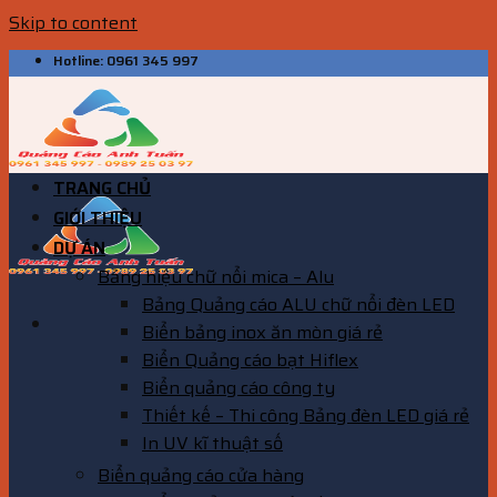
Skip to content
Hotline: 0961 345 997
TRANG CHỦ
GIỚI THIỆU
DỰ ÁN
Bảng hiệu chữ nổi mica – Alu
Bảng Quảng cáo ALU chữ nổi đèn LED
Biển bảng inox ăn mòn giá rẻ
Biển Quảng cáo bạt Hiflex
Biển quảng cáo công ty
Thiết kế – Thi công Bảng đèn LED giá rẻ
In UV kĩ thuật số
Biển quảng cáo cửa hàng