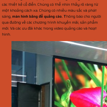
các thiết kế cổ điển. Chúng có thể nhìn thấy rõ ràng từ
một khoảng cách xa. Chúng có nhiều màu sắc và phát
sáng,
màn hình băng để quảng cáo. T
hông báo cho người
qua đường về các chương trình khuyến mãi, sản phẩm
mới. Và các ưu đãi khác trong video quảng cáo và hoạt
hình.