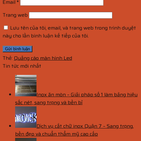
Email
*
Trang web
Lưu tên của tôi, email, và trang web trong trình duyệt
này cho lần bình luận kế tiếp của tôi.
Thẻ:
Quảng cáo màn hình Led
Tin tức mới nhất
Inox ăn mòn – Giải pháp số 1 làm bảng hiệu
sắc nét, sang trọng và bền bỉ
Dịch vụ cắt chữ inox Quận 7 – Sang trọng,
bền đẹp và chuẩn thẩm mỹ cao cấp