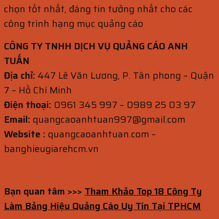
chọn tốt nhất, đáng tin tưởng nhất cho các
công trình hạng mục quảng cáo
CÔNG TY TNHH DỊCH VỤ QUẢNG CÁO ANH
TUẤN
Địa chỉ:
447 Lê Văn Lương, P. Tân phong – Quận
7 – Hồ Chí Minh
Điện thoại:
0961 345 997 – 0989 25 03 97
Email:
quangcaoanhtuan997@gmail.com
Website :
quangcaoanhtuan.com –
banghieugiarehcm.vn
Bạn quan tâm >>>
Tham Khảo Top 18 Công Ty
Làm Bảng Hiệu Quảng Cáo Uy Tín Tại TPHCM