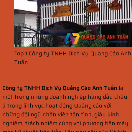
Top 1 Công ty TNHH Dịch Vụ Quảng Cáo Anh
Tuấn
Công ty TNHH Dịch Vụ Quảng Cáo Anh Tuấn
là
một trong những doanh nghiệp hàng đầu châu
á trong lĩnh vực hoạt động Quảng cáo với
những đội ngũ nhân viên tận tình, giàu kinh
nghiệm, trách nhiệm cùng với phương tiện máy