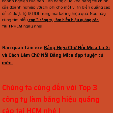
doanh nghiệp của bạn. Cân bằng giữa khả năng tài chính
của doanh nghiệp với chi phí cho một vị trí biển quảng cáo
để có được tỷ lệ ROI trong marketing hiệu quả. Nào hãy
cùng tìm hiểu
top 3 công ty làm biển hiệu quảng cáo
tại
TPHCM
ngay nhé!
Bạn quan tâm >>>
Bảng Hiệu Chữ Nổi Mica Là Gì
và Cách Làm Chữ Nổi Bằng Mica đẹp tuyệt cú
mèo.
Chúng ta cùng đến với Top 3
công ty làm bảng hiệu quảng
cáo tại HCM nhé !