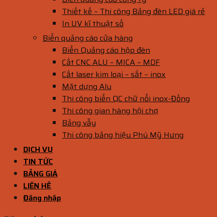
Thiết kế – Thi công Bảng đèn LED giá rẻ
In UV kĩ thuật số
Biển quảng cáo cửa hàng
Biển Quảng cáo hộp đèn
Cắt CNC ALU – MICA – MDF
Cắt laser kim loại – sắt – inox
Mặt dựng Alu
Thi công biển QC chữ nổi inox-Đồng
Thi công gian hàng hội chợ
Bảng vẫy
Thi công bảng hiệu Phú Mỹ Hưng
DỊCH VỤ
TIN TỨC
BẢNG GIÁ
LIÊN HỆ
Đăng nhập