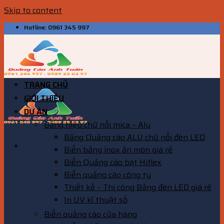
Skip to content
Hotline: 0961 345 997
TRANG CHỦ
GIỚI THIỆU
DỰ ÁN
Bảng hiệu chữ nổi mica – Alu
Bảng Quảng cáo ALU chữ nổi đèn LED
Biển bảng inox ăn mòn giá rẻ
Biển Quảng cáo bạt Hiflex
Biển quảng cáo công ty
Thiết kế – Thi công Bảng đèn LED giá rẻ
In UV kĩ thuật số
Biển quảng cáo cửa hàng