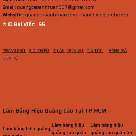
Email:
quangcaoanhtuan997@gmail.com
Website :
quangcaoanhtuan.com - banghieugiarehcm.vn
⭐ ID Bài Viết:
54
TRANG CHỦ
GIỚI THIỆU
DỰ ÁN
DỊCH VỤ
TIN TỨC
BẢNG GIÁ
LIÊN HỆ
Làm Bảng Hiệu Quảng Cáo Tại TP.HCM
Làm bảng hiệu
Làm bảng hiệu
Làm bảng hiệu quảng
quảng cáo quận
quảng cáo quận Gò