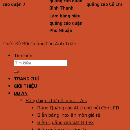
quảng cáo quận
cáo quận 7
quảng cáo Củ Chi
Bình Thạnh
Làm bảng hiệu
quảng cáo quận
Phú Nhuận
Thiết Kế Bởi Quảng Cáo Anh Tuấn
Tìm kiếm:
TRANG CHỦ
GIỚI THIỆU
DỰ ÁN
Bảng hiệu chữ nổi mica – Alu
Bảng Quảng cáo ALU chữ nổi đèn LED
Biển bảng inox ăn mòn giá rẻ
Biển Quảng cáo bạt Hiflex
Biển quảng cáo công ty