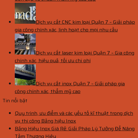
Dịch vụ cắt CNC kim loại Quận 7 – Giải pháp
gia công chính xác, linh hoạt cho mọi nhu cầu
Dịch vụ cắt laser kim loại Quận 7 – Gia công
chính xác, hiệu quả, tối ưu chi phí
Dịch vụ cắt inox Quận 7 – Giải pháp gia
công chính xác, thẩm mỹ cao
Tin nổi bật
Quy trình, ưu điểm và các yếu tố kĩ thuật trong dịch
vụ thi công Bảng hiệu Inox
Bảng Hiệu Inox Giá Rẻ: Giải Pháp Lý Tưởng Để Nâng
Tầm Thương Hiệu