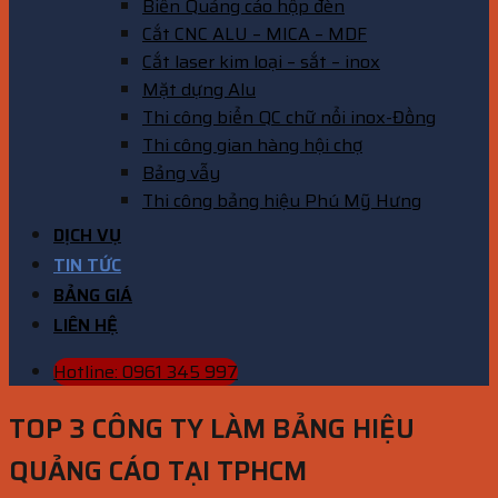
Biển Quảng cáo hộp đèn
Cắt CNC ALU – MICA – MDF
Cắt laser kim loại – sắt – inox
Mặt dựng Alu
Thi công biển QC chữ nổi inox-Đồng
Thi công gian hàng hội chợ
Bảng vẫy
Thi công bảng hiệu Phú Mỹ Hưng
DỊCH VỤ
TIN TỨC
BẢNG GIÁ
LIÊN HỆ
Hotline: 0961 345 997
TOP 3 CÔNG TY LÀM BẢNG HIỆU
QUẢNG CÁO TẠI TPHCM