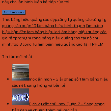
này cho lần bình luận kế tiếp của tôi.
Thẻ:
bảng hiệu quảng cáo đẹp
,
công ty quảng cáo
,
công ty
quảng cáo quận 10
,
làm bảng hiệu bình thạnh
,
làm bảng
hiệu hộp đèn
,
làm bảng hiệu led
,
làm bảng hiệu quảng cáo
giá rẻ tphcm
,
thi công bảng hiệu quảng cáo tại hồ chí
minh
,
top 3 công ty làm biển hiệu quảng cáo tại TPHCM
Tin tức mới nhất
Inox ăn mòn – Giải pháp số 1 làm bảng hiệu
sắc nét, sang trọng và bền bỉ
Dịch vụ cắt chữ inox Quận 7 – Sang trọng,
bền đẹp và chuẩn thẩm mỹ cao cấp