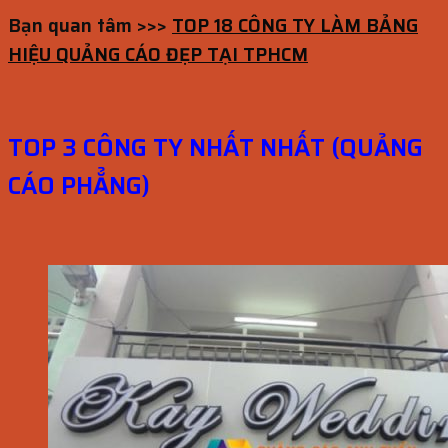
Bạn quan tâm >>>
TOP 18 CÔNG TY LÀM BẢNG
HIỆU QUẢNG CÁO ĐẸP TẠI TPHCM
TOP 3 CÔNG TY NHẤT NHẤT (QUẢNG
CÁO PHẲNG)