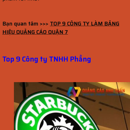
Bạn quan tâm >>>
TOP 9 CÔNG TY LÀM BẢNG
HIỆU QUẢNG CÁO QUẬN 7
Top 9 Công ty TNHH Phẳng