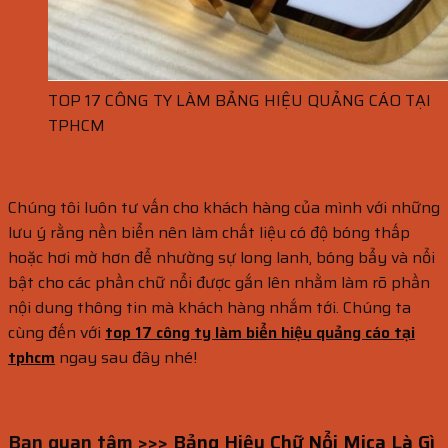
TOP 17 CÔNG TY LÀM BẢNG HIỆU QUẢNG CÁO TẠI
TPHCM
Chúng tôi luôn tư vấn cho khách hàng của mình với những
lưu ý rằng nền biển nên làm chất liệu có độ bóng thấp
hoặc hơi mờ hơn để nhường sự long lanh, bóng bẩy và nổi
bật cho các phần chữ nổi được gắn lên nhằm làm rõ phần
nội dung thông tin mà khách hàng nhắm tới. Chúng ta
cùng đến với
top 17 công ty làm biển hiệu quảng cáo tại
tphcm
ngay sau đây nhé!
Bạn quan tâm >>>
Bảng Hiệu Chữ Nổi Mica Là Gì