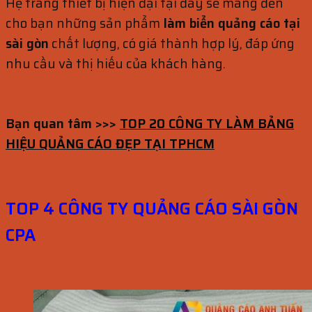
Hệ trang thiết bị hiện đại tại đây sẽ mang đến
cho bạn những sản phẩm
làm biển quảng cáo tại
sài gòn
chất lượng, có giá thành hợp lý, đáp ứng
nhu cầu và thị hiếu của khách hàng.
Bạn quan tâm >>>
TOP 20 CÔNG TY LÀM BẢNG
HIỆU QUẢNG CÁO ĐẸP TẠI TPHCM
TOP 4 CÔNG TY QUẢNG CÁO SÀI GÒN
CPA