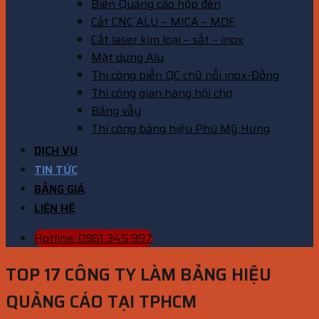
Biển Quảng cáo hộp đèn
Cắt CNC ALU – MICA – MDF
Cắt laser kim loại – sắt – inox
Mặt dựng Alu
Thi công biển QC chữ nổi inox-Đồng
Thi công gian hàng hội chợ
Bảng vẫy
Thi công bảng hiệu Phú Mỹ Hưng
DỊCH VỤ
TIN TỨC
BẢNG GIÁ
LIÊN HỆ
Hotline: 0961 345 997
TOP 17 CÔNG TY LÀM BẢNG HIỆU
QUẢNG CÁO TẠI TPHCM