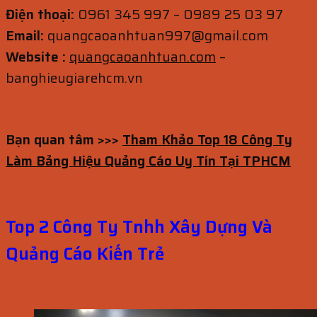
Điện thoại:
0961 345 997 – 0989 25 03 97
Email:
quangcaoanhtuan997@gmail.com
Website :
quangcaoanhtuan.com
–
banghieugiarehcm.vn
Bạn quan tâm >>>
Tham Khảo Top 18 Công Ty
Làm Bảng Hiệu Quảng Cáo Uy Tín Tại TPHCM
Top 2 Công Ty Tnhh Xây Dựng Và
Quảng Cáo Kiến Trẻ