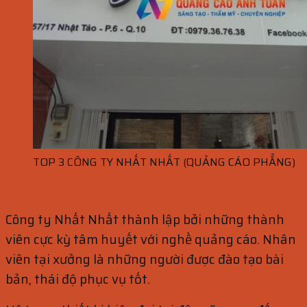
TOP 3 CÔNG TY NHẤT NHẤT (QUẢNG CÁO PHẲNG)
Công ty Nhất Nhất thành lập bởi những thành
viên cực kỳ tâm huyết với nghề quảng cáo. Nhân
viên tại xưởng là những người được đào tạo bài
bản, thái độ phục vụ tốt.