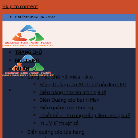
Skip to content
Hotline: 0961 345 997
TRANG CHỦ
GIỚI THIỆU
DỰ ÁN
Bảng hiệu chữ nổi mica – Alu
Bảng Quảng cáo ALU chữ nổi đèn LED
Biển bảng inox ăn mòn giá rẻ
Biển Quảng cáo bạt Hiflex
Biển quảng cáo công ty
Thiết kế – Thi công Bảng đèn LED giá rẻ
In UV kĩ thuật số
Biển quảng cáo cửa hàng