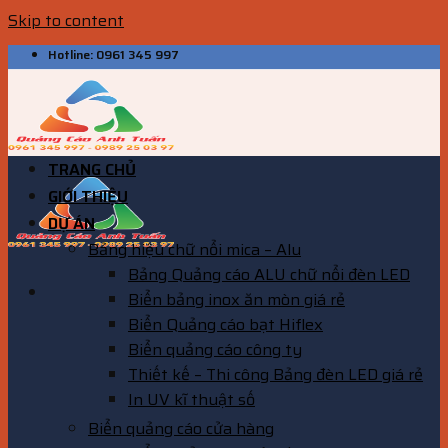
Skip to content
Hotline: 0961 345 997
TRANG CHỦ
GIỚI THIỆU
DỰ ÁN
Bảng hiệu chữ nổi mica – Alu
Bảng Quảng cáo ALU chữ nổi đèn LED
Biển bảng inox ăn mòn giá rẻ
Biển Quảng cáo bạt Hiflex
Biển quảng cáo công ty
Thiết kế – Thi công Bảng đèn LED giá rẻ
In UV kĩ thuật số
Biển quảng cáo cửa hàng