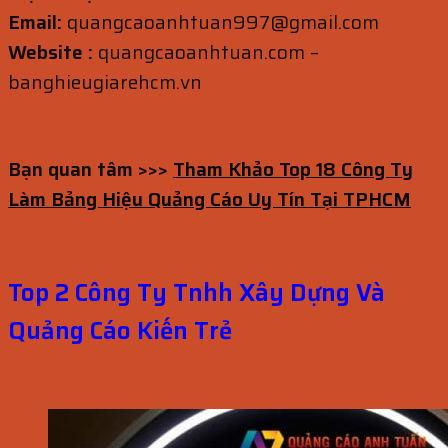
Email:
quangcaoanhtuan997@gmail.com
Website :
quangcaoanhtuan.com –
banghieugiarehcm.vn
Bạn quan tâm >>>
Tham Khảo Top 18 Công Ty
Làm Bảng Hiệu Quảng Cáo Uy Tín Tại TPHCM
Top 2 Công Ty Tnhh Xây Dựng Và
Quảng Cáo Kiến Trẻ