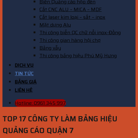
Biển Quảng cáo hộp đèn
Cắt CNC ALU – MICA – MDF
Cắt laser kim loại – sắt – inox
Mặt dựng Alu
Thi công biển QC chữ nổi inox-Đồng
Thi công gian hàng hội chợ
Bảng vẫy
Thi công bảng hiệu Phú Mỹ Hưng
DỊCH VỤ
TIN TỨC
BẢNG GIÁ
LIÊN HỆ
Hotline: 0961 345 997
TOP 17 CÔNG TY LÀM BẢNG HIỆU
QUẢNG CÁO QUẬN 7