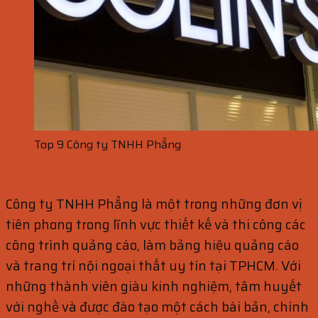
Top 9 Công ty TNHH Phẳng
Công ty TNHH Phẳng là một trong những đơn vị
tiên phong trong lĩnh vực thiết kế và thi công các
công trình quảng cáo, làm bảng hiệu quảng cáo
và trang trí nội ngoại thất uy tín tại TPHCM. Với
những thành viên giàu kinh nghiệm, tâm huyết
với nghề và được đào tạo một cách bài bản, chính