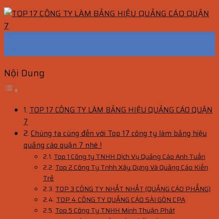
12
Th9
Nội Dung
TOP 17 CÔNG TY LÀM BẢNG HIỆU QUẢNG CÁO QUẬN
7
Chúng ta cùng đến với Top 17 công ty làm bảng hiệu
quảng cáo quận 7 nhé !
Top 1 Công ty TNHH Dịch Vụ Quảng Cáo Anh Tuấn
Top 2 Công Ty Tnhh Xây Dựng Và Quảng Cáo Kiến
Trẻ
TOP 3 CÔNG TY NHẤT NHẤT (QUẢNG CÁO PHẲNG)
TOP 4 CÔNG TY QUẢNG CÁO SÀI GÒN CPA
Top 5 Công Ty TNHH Minh Thuận Phát