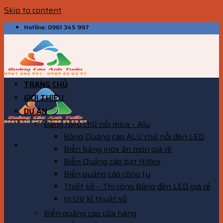
Skip to content
Hotline: 0961 345 997
TRANG CHỦ
GIỚI THIỆU
DỰ ÁN
Bảng hiệu chữ nổi mica – Alu
Bảng Quảng cáo ALU chữ nổi đèn LED
Biển bảng inox ăn mòn giá rẻ
Biển Quảng cáo bạt Hiflex
Biển quảng cáo công ty
Thiết kế – Thi công Bảng đèn LED giá rẻ
In UV kĩ thuật số
Biển quảng cáo cửa hàng