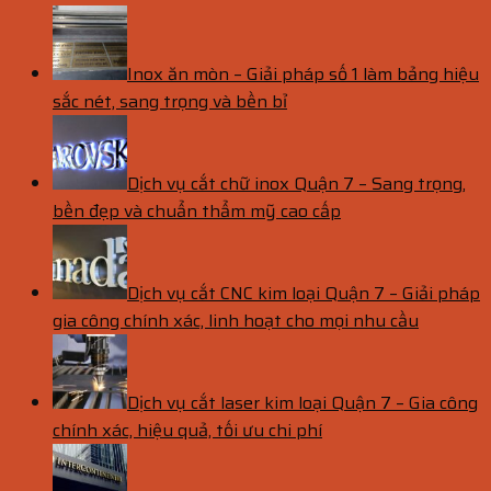
Inox ăn mòn – Giải pháp số 1 làm bảng hiệu
sắc nét, sang trọng và bền bỉ
Dịch vụ cắt chữ inox Quận 7 – Sang trọng,
bền đẹp và chuẩn thẩm mỹ cao cấp
Dịch vụ cắt CNC kim loại Quận 7 – Giải pháp
gia công chính xác, linh hoạt cho mọi nhu cầu
Dịch vụ cắt laser kim loại Quận 7 – Gia công
chính xác, hiệu quả, tối ưu chi phí