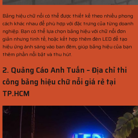
Bảng hiệu chữ nổi có thể được thiết kế theo nhiều phong
cách khác nhau để phù hợp với đặc trưng của từng doanh
nghiệp. Bạn có thể lựa chọn bảng hiệu với chữ nổi đơn
giản nhưng tinh tế, hoặc kết hợp thêm đèn LED để tạo
hiệu ứng ánh sáng vào ban đêm, giúp bảng hiệu của bạn
thêm phần nổi bật và thu hút.
2. Quảng Cáo Anh Tuấn – Địa chỉ thi
công bảng hiệu chữ nổi giá rẻ tại
TP.HCM