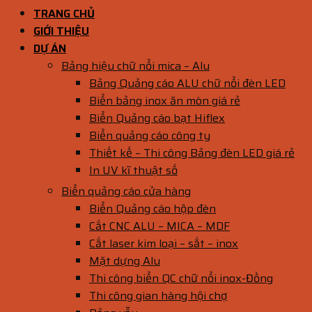
TRANG CHỦ
GIỚI THIỆU
DỰ ÁN
Bảng hiệu chữ nổi mica – Alu
Bảng Quảng cáo ALU chữ nổi đèn LED
Biển bảng inox ăn mòn giá rẻ
Biển Quảng cáo bạt Hiflex
Biển quảng cáo công ty
Thiết kế – Thi công Bảng đèn LED giá rẻ
In UV kĩ thuật số
Biển quảng cáo cửa hàng
Biển Quảng cáo hộp đèn
Cắt CNC ALU – MICA – MDF
Cắt laser kim loại – sắt – inox
Mặt dựng Alu
Thi công biển QC chữ nổi inox-Đồng
Thi công gian hàng hội chợ