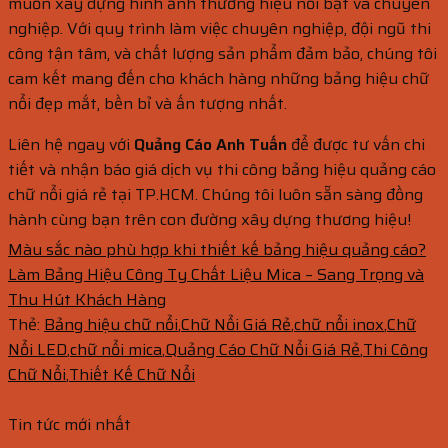
muốn xây dựng hình ảnh thương hiệu nổi bật và chuyên
nghiệp. Với quy trình làm việc chuyên nghiệp, đội ngũ thi
công tận tâm, và chất lượng sản phẩm đảm bảo, chúng tôi
cam kết mang đến cho khách hàng những bảng hiệu chữ
nổi đẹp mắt, bền bỉ và ấn tượng nhất.
Liên hệ ngay với
Quảng Cáo Anh Tuấn
để được tư vấn chi
tiết và nhận báo giá dịch vụ thi công bảng hiệu quảng cáo
chữ nổi giá rẻ tại TP.HCM. Chúng tôi luôn sẵn sàng đồng
hành cùng bạn trên con đường xây dựng thương hiệu!
Màu sắc nào phù hợp khi thiết kế bảng hiệu quảng cáo?
Làm Bảng Hiệu Công Ty Chất Liệu Mica – Sang Trọng và
Thu Hút Khách Hàng
Thẻ:
Bảng hiệu chữ nổi
,
Chữ Nổi Giá Rẻ
,
chữ nổi inox
,
Chữ
Nổi LED
,
chữ nổi mica
,
Quảng Cáo Chữ Nổi Giá Rẻ
,
Thi Công
Chữ Nổi
,
Thiết Kế Chữ Nổi
Tin tức mới nhất