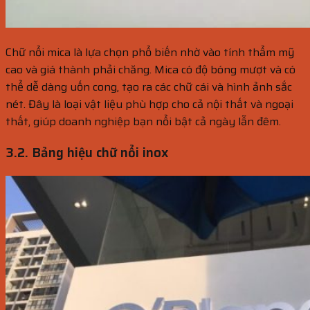
Chữ nổi mica là lựa chọn phổ biến nhờ vào tính thẩm mỹ
cao và giá thành phải chăng. Mica có độ bóng mượt và có
thể dễ dàng uốn cong, tạo ra các chữ cái và hình ảnh sắc
nét. Đây là loại vật liệu phù hợp cho cả nội thất và ngoại
thất, giúp doanh nghiệp bạn nổi bật cả ngày lẫn đêm.
3.2. Bảng hiệu chữ nổi inox