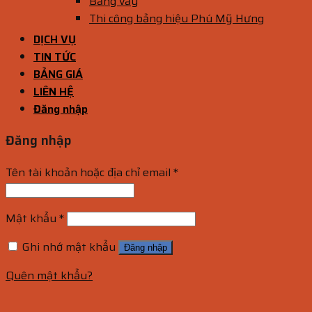
Bảng vẫy
Thi công bảng hiệu Phú Mỹ Hưng
DỊCH VỤ
TIN TỨC
BẢNG GIÁ
LIÊN HỆ
Đăng nhập
Đăng nhập
Tên tài khoản hoặc địa chỉ email
*
Mật khẩu
*
Ghi nhớ mật khẩu
Đăng nhập
Quên mật khẩu?