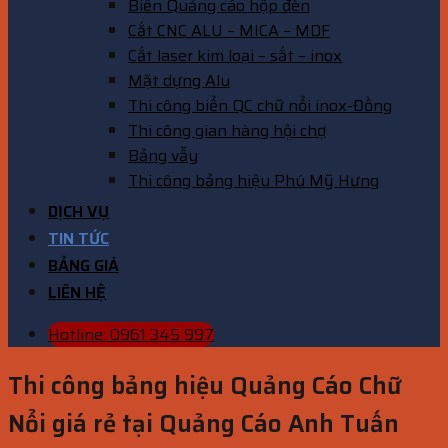
Biển Quảng cáo hộp đèn
Cắt CNC ALU – MICA – MDF
Cắt laser kim loại – sắt – inox
Mặt dựng Alu
Thi công biển QC chữ nổi inox-Đồng
Thi công gian hàng hội chợ
Bảng vẫy
Thi công bảng hiệu Phú Mỹ Hưng
DỊCH VỤ
TIN TỨC
BẢNG GIÁ
LIÊN HỆ
Hotline: 0961 345 997
Thi công bảng hiệu Quảng Cáo Chữ
Nổi giá rẻ tại Quảng Cáo Anh Tuấn