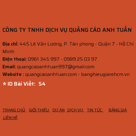
CÔNG TY TNHH DỊCH VỤ QUẢNG CÁO ANH TUẤN
Địa chỉ:
445 Lê Văn Lương, P. Tân phong - Quận 7 - Hồ Chí
Minh
Điện thoại:
0961 345 997 - 0989 25 03 97
Email:
quangcaoanhtuan997@gmail.com
Website :
quangcaoanhtuan.com - banghieugiarehcm.vn
⭐ ID Bài Viết:
52
TRANG CHỦ
GIỚI THIỆU
DỰ ÁN
DỊCH VỤ
TIN TỨC
BẢNG GIÁ
LIÊN HỆ