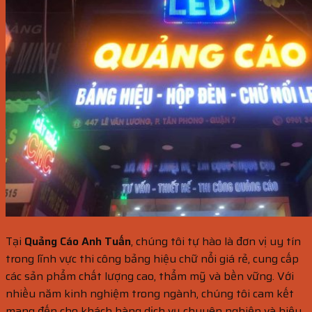
Tại
Quảng Cáo Anh Tuấn
, chúng tôi tự hào là đơn vị uy tín
trong lĩnh vực thi công bảng hiệu chữ nổi giá rẻ, cung cấp
các sản phẩm chất lượng cao, thẩm mỹ và bền vững. Với
nhiều năm kinh nghiệm trong ngành, chúng tôi cam kết
mang đến cho khách hàng dịch vụ chuyên nghiệp và hiệu