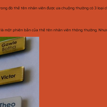
Trong đó thẻ tên nhân viên được ưa chuộng thường có 3 loại c
là một phiên bản của thẻ tên nhân viên thông thường. Nhưn