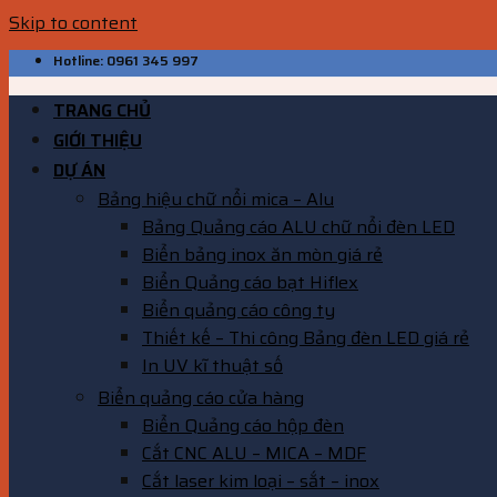
Skip to content
Hotline: 0961 345 997
TRANG CHỦ
GIỚI THIỆU
DỰ ÁN
Bảng hiệu chữ nổi mica – Alu
Bảng Quảng cáo ALU chữ nổi đèn LED
Biển bảng inox ăn mòn giá rẻ
Biển Quảng cáo bạt Hiflex
Biển quảng cáo công ty
Thiết kế – Thi công Bảng đèn LED giá rẻ
In UV kĩ thuật số
Biển quảng cáo cửa hàng
Biển Quảng cáo hộp đèn
Cắt CNC ALU – MICA – MDF
Cắt laser kim loại – sắt – inox