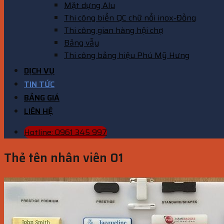
Mặt dựng Alu
Thi công biển QC chữ nổi inox-Đồng
Thi công gian hàng hội chợ
Bảng vẫy
Thi công bảng hiệu Phú Mỹ Hưng
DỊCH VỤ
TIN TỨC
BẢNG GIÁ
LIÊN HỆ
Hotline: 0961 345 997
Thẻ tên nhân viên 01