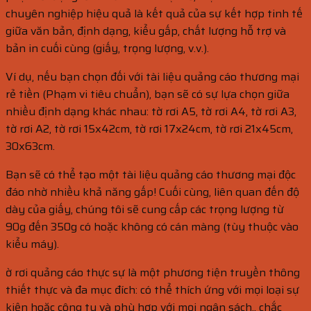
chuyên nghiệp hiệu quả là kết quả của sự kết hợp tinh tế
giữa văn bản, định dạng, kiểu gấp, chất lượng hỗ trợ và
bản in cuối cùng (giấy, trọng lượng, v.v.).
Ví dụ, nếu bạn chọn đối với tài liệu quảng cáo thương mại
rẻ tiền (Phạm vi tiêu chuẩn), bạn sẽ có sự lựa chọn giữa
nhiều định dạng khác nhau: tờ rơi A5, tờ rơi A4, tờ rơi A3,
tờ rơi A2, tờ rơi 15x42cm, tờ rơi 17x24cm, tờ rơi 21x45cm,
30x63cm.
Bạn sẽ có thể tạo một tài liệu quảng cáo thương mại độc
đáo nhờ nhiều khả năng gấp! Cuối cùng, liên quan đến độ
dày của giấy, chúng tôi sẽ cung cấp các trọng lượng từ
90g đến 350g có hoặc không có cán màng (tùy thuộc vào
kiểu máy).
ờ rơi quảng cáo thực sự là một phương tiện truyền thông
thiết thực và đa mục đích: có thể thích ứng với mọi loại sự
kiện hoặc công ty và phù hợp với mọi ngân sách., chắc