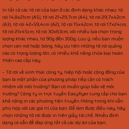
In tất cả các tờ rơi của bạn ở các định dạng khác nhau: tờ
rơi 14,8x21cm (A5), tờ rơi 21×29,7cm (A4), tờ rơi 29,7x42cm
(A3), tờ rơi 42×59,4cm (A2), tờ rơi 15x42cm, tờ rơi 17x24cm,
tờ rơi 21x45cm, tờ rơi 30x63cm, với nhiều lựa chọn trọng
lượng khác nhau, từ 90g đến 300g. Lưu ý: nếu bạn muốn
chọn cán mờ hoặc bóng, hãy ưu tiên những tờ rơi quảng
cáo có trọng lượng lớn, có nhiều khả năng chứa loại hoàn
thiện cao cấp này.
– Tờ rơi về sinh thái: công ty, hiệp hội hoặc cộng đồng của
bạn là một phần của phương pháp tiếp cận có trách
nhiệm với môi trường? Bạn có muốn giúp bảo vệ môi
trường? Công ty in trực tuyến Easyflyer cung cấp cho bạn
khả năng in các phương tiện truyền thông trong khi vẫn
phù hợp với các giá trị của bạn. Để làm được điều này, hãy
chọn những tờ rơi được in trên giấy tái chế. Nhiều định
dạng có sẵn để đáp ứng tất cả các dự án của bạn.