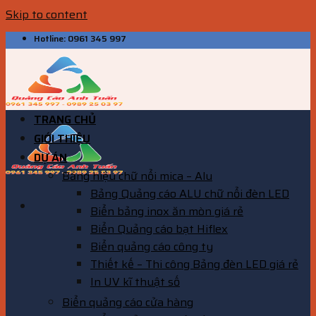
Skip to content
Hotline: 0961 345 997
TRANG CHỦ
GIỚI THIỆU
DỰ ÁN
Bảng hiệu chữ nổi mica – Alu
Bảng Quảng cáo ALU chữ nổi đèn LED
Biển bảng inox ăn mòn giá rẻ
Biển Quảng cáo bạt Hiflex
Biển quảng cáo công ty
Thiết kế – Thi công Bảng đèn LED giá rẻ
In UV kĩ thuật số
Biển quảng cáo cửa hàng