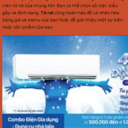
trên tờ rơi của chúng tôi!. Bạn có thể chọn số mặt, kiểu
gấp và định dạng.
Tờ rơi
cũng hoàn hảo để cá nhân hóa
bảng giá và menu của bạn hoặc để giới thiệu một sự kiện
hoặc sản phẩm của bạn.