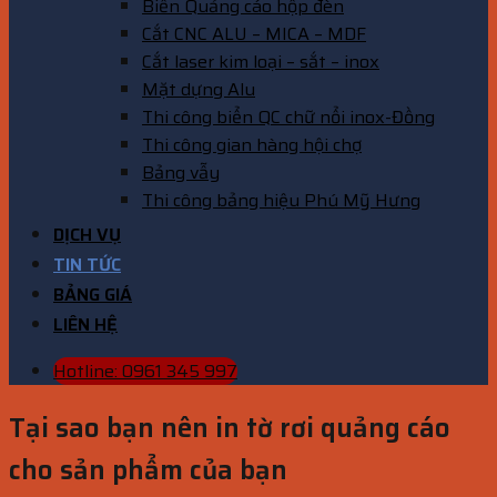
Biển Quảng cáo hộp đèn
Cắt CNC ALU – MICA – MDF
Cắt laser kim loại – sắt – inox
Mặt dựng Alu
Thi công biển QC chữ nổi inox-Đồng
Thi công gian hàng hội chợ
Bảng vẫy
Thi công bảng hiệu Phú Mỹ Hưng
DỊCH VỤ
TIN TỨC
BẢNG GIÁ
LIÊN HỆ
Hotline: 0961 345 997
Tại sao bạn nên in tờ rơi quảng cáo
cho sản phẩm của bạn