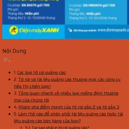
Nội Dung
Các loại tờ rơi quảng cáo:
Tờ rơi và tài liệu quảng cáo thương mại: các công cụ
tiếp thị chiến lược!
Tổng quan nhanh về nhiều loại miếng đệm thương
mại của chúng tôi
Khám phá điểm mạnh của tờ rơi gấp 2 và tờ gấp 3
Làm thế nào để phân phối tài liệu quảng cáo hoặc tài
liệu quảng cáo bán hàng của bạn?
Tại sao phải in tờ rơi quảng cáo?