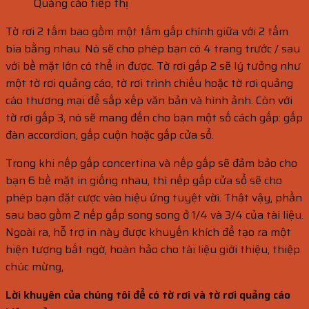
Quảng cáo tiếp thị
Tờ rơi 2 tấm bao gồm một tấm gấp chính giữa với 2 tấm
bìa bằng nhau. Nó sẽ cho phép bạn có 4 trang trước / sau
với bề mặt lớn có thể in được. Tờ rơi gấp 2 sẽ lý tưởng như
một tờ rơi quảng cáo, tờ rơi trình chiếu hoặc tờ rơi quảng
cáo thương mại để sắp xếp văn bản và hình ảnh. Còn với
tờ rơi gấp 3, nó sẽ mang đến cho bạn một số cách gấp: gấp
đàn accordion, gấp cuộn hoặc gấp cửa sổ.
Trong khi nếp gấp concertina và nếp gấp sẽ đảm bảo cho
bạn 6 bề mặt in giống nhau, thì nếp gấp cửa sổ sẽ cho
phép bạn đặt cược vào hiệu ứng tuyệt vời. Thật vậy, phần
sau bao gồm 2 nếp gấp song song ở 1/4 và 3/4 của tài liệu.
Ngoài ra, hỗ trợ in này được khuyến khích để tạo ra một
hiện tượng bất ngờ, hoàn hảo cho tài liệu giới thiệu, thiệp
chúc mừng,
Lời khuyên của chúng tôi để có tờ rơi và tờ rơi quảng cáo