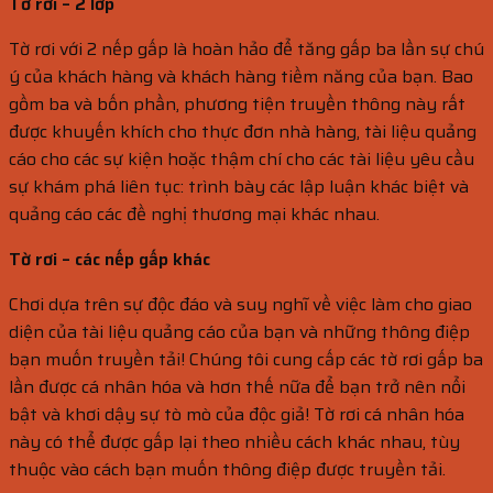
Tờ rơi – 2 lớp
Tờ rơi với 2 nếp gấp là hoàn hảo để tăng gấp ba lần sự chú
ý của khách hàng và khách hàng tiềm năng của bạn. Bao
gồm ba và bốn phần, phương tiện truyền thông này rất
được khuyến khích cho thực đơn nhà hàng, tài liệu quảng
cáo cho các sự kiện hoặc thậm chí cho các tài liệu yêu cầu
sự khám phá liên tục: trình bày các lập luận khác biệt và
quảng cáo các đề nghị thương mại khác nhau.
Tờ rơi – các nếp gấp khác
Chơi dựa trên sự độc đáo và suy nghĩ về việc làm cho giao
diện của tài liệu quảng cáo của bạn và những thông điệp
bạn muốn truyền tải! Chúng tôi cung cấp các tờ rơi gấp ba
lần được cá nhân hóa và hơn thế nữa để bạn trở nên nổi
bật và khơi dậy sự tò mò của độc giả! Tờ rơi cá nhân hóa
này có thể được gấp lại theo nhiều cách khác nhau, tùy
thuộc vào cách bạn muốn thông điệp được truyền tải.