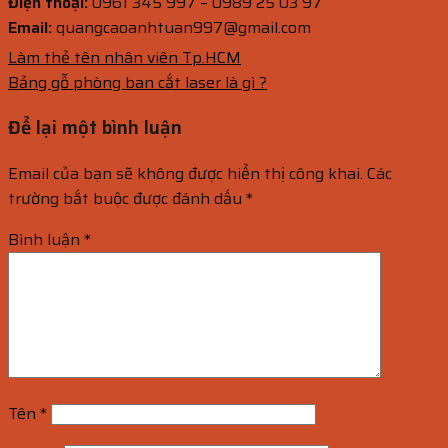
Điện thoại:
0961 345 997 – 0989 25 03 97
Email:
quangcaoanhtuan997@gmail.com
Làm thẻ tên nhân viên Tp.HCM
Bảng gỗ phòng ban cắt laser là gì ?
Để lại một bình luận
Email của bạn sẽ không được hiển thị công khai.
Các
trường bắt buộc được đánh dấu
*
Bình luận
*
Tên
*