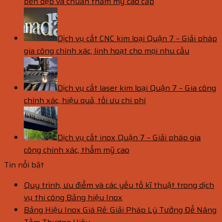
bền đẹp và chuẩn thẩm mỹ cao cấp
Dịch vụ cắt CNC kim loại Quận 7 – Giải pháp
gia công chính xác, linh hoạt cho mọi nhu cầu
Dịch vụ cắt laser kim loại Quận 7 – Gia công
chính xác, hiệu quả, tối ưu chi phí
Dịch vụ cắt inox Quận 7 – Giải pháp gia
công chính xác, thẩm mỹ cao
Tin nổi bật
Quy trình, ưu điểm và các yếu tố kĩ thuật trong dịch
vụ thi công Bảng hiệu Inox
Bảng Hiệu Inox Giá Rẻ: Giải Pháp Lý Tưởng Để Nâng