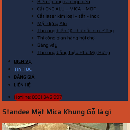
Biển Quảng cáo hộp đèn
Cắt CNC ALU – MICA – MDF
Cắt laser kim loại – sắt – inox
Mặt dựng Alu
Thi công biển QC chữ nổi inox-Đồng
Thi công gian hàng hội chợ
Bảng vẫy
Thi công bảng hiệu Phú Mỹ Hưng
DỊCH VỤ
TIN TỨC
BẢNG GIÁ
LIÊN HỆ
Hotline: 0961 345 997
Standee Mặt Mica Khung Gỗ là gì