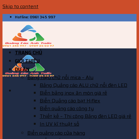
Skip to content
Hotline: 0961 345 997
TRANG CHỦ
GIỚI THIỆU
DỰ ÁN
Bảng hiệu chữ nổi mica – Alu
Bảng Quảng cáo ALU chữ nổi đèn LED
Biển bảng inox ăn mòn giá rẻ
Biển Quảng cáo bạt Hiflex
Biển quảng cáo công ty
Thiết kế – Thi công Bảng đèn LED giá rẻ
In UV kĩ thuật số
Biển quảng cáo cửa hàng