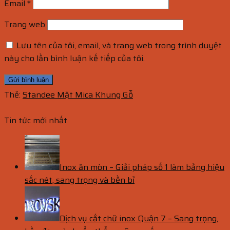
Email
*
Trang web
Lưu tên của tôi, email, và trang web trong trình duyệt
này cho lần bình luận kế tiếp của tôi.
Thẻ:
Standee Mặt Mica Khung Gỗ
Tin tức mới nhất
Inox ăn mòn – Giải pháp số 1 làm bảng hiệu
sắc nét, sang trọng và bền bỉ
Dịch vụ cắt chữ inox Quận 7 – Sang trọng,