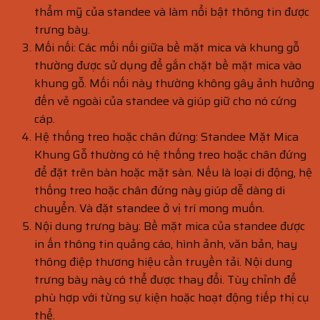
thẩm mỹ của standee và làm nổi bật thông tin được
trưng bày.
Mối nối: Các mối nối giữa bề mặt mica và khung gỗ
thường được sử dụng để gắn chặt bề mặt mica vào
khung gỗ. Mối nối này thường không gây ảnh hưởng
đến vẻ ngoài của standee và giúp giữ cho nó cứng
cáp.
Hệ thống treo hoặc chân đứng: Standee Mặt Mica
Khung Gỗ thường có hệ thống treo hoặc chân đứng
để đặt trên bàn hoặc mặt sàn. Nếu là loại di động, hệ
thống treo hoặc chân đứng này giúp dễ dàng di
chuyển. Và đặt standee ở vị trí mong muốn.
Nội dung trưng bày: Bề mặt mica của standee được
in ấn thông tin quảng cáo, hình ảnh, văn bản, hay
thông điệp thương hiệu cần truyền tải. Nội dung
trưng bày này có thể được thay đổi. Tùy chỉnh để
phù hợp với từng sự kiện hoặc hoạt động tiếp thị cụ
thể.