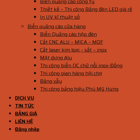
Biển quảng cáo công ty
Thiết kế – Thi công Bảng đèn LED giá rẻ
In UV kĩ thuật số
Biển quảng cáo cửa hàng
Biển Quảng cáo hộp đèn
Cắt CNC ALU – MICA – MDF
Cắt laser kim loại – sắt – inox
Mặt dựng Alu
Thi công biển QC chữ nổi inox-Đồng
Thi công gian hàng hội chợ
Bảng vẫy
Thi công bảng hiệu Phú Mỹ Hưng
DỊCH VỤ
TIN TỨC
BẢNG GIÁ
LIÊN HỆ
Đăng nhập