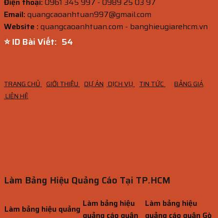
Điện thoại:
0961 345 997 - 0989 25 03 97
Email:
quangcaoanhtuan997@gmail.com
Website :
quangcaoanhtuan.com - banghieugiarehcm.vn
⭐ ID Bài Viết:
52
TRANG CHỦ
GIỚI THIỆU
DỰ ÁN
DỊCH VỤ
TIN TỨC
BẢNG GIÁ
LIÊN HỆ
Làm Bảng Hiệu Quảng Cáo Tại TP.HCM
Làm bảng hiệu
Làm bảng hiệu
Làm bảng hiệu quảng
quảng cáo quận
quảng cáo quận Gò