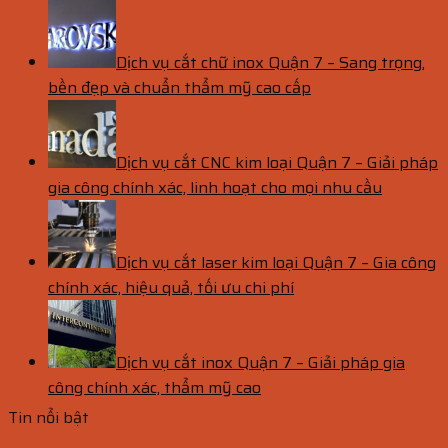
Dịch vụ cắt chữ inox Quận 7 – Sang trọng,
bền đẹp và chuẩn thẩm mỹ cao cấp
Dịch vụ cắt CNC kim loại Quận 7 – Giải pháp
gia công chính xác, linh hoạt cho mọi nhu cầu
Dịch vụ cắt laser kim loại Quận 7 – Gia công
chính xác, hiệu quả, tối ưu chi phí
Dịch vụ cắt inox Quận 7 – Giải pháp gia
công chính xác, thẩm mỹ cao
Tin nổi bật