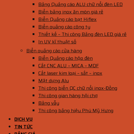
Bảng Quảng cáo ALU chữ nổi đèn LED
Biển bảng inox ăn mòn giá rẻ
Biển Quảng cáo bạt Hiflex
Biển quảng cáo công ty
Thiết kế – Thi công Bảng đèn LED giá rẻ
In UV kĩ thuật số
Biển quảng cáo cửa hàng
Biển Quảng cáo hộp đèn
Cắt CNC ALU – MICA – MDF
Cắt laser kim loại – sắt – inox
Mặt dựng Alu
Thi công biển QC chữ nổi inox-Đồng
Thi công gian hàng hội chợ
Bảng vẫy
Thi công bảng hiệu Phú Mỹ Hưng
DỊCH VỤ
TIN TỨC