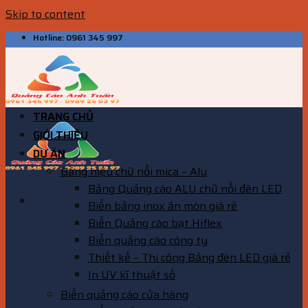
Skip to content
Hotline: 0961 345 997
TRANG CHỦ
GIỚI THIỆU
DỰ ÁN
Bảng hiệu chữ nổi mica – Alu
Bảng Quảng cáo ALU chữ nổi đèn LED
Biển bảng inox ăn mòn giá rẻ
Biển Quảng cáo bạt Hiflex
Biển quảng cáo công ty
Thiết kế – Thi công Bảng đèn LED giá rẻ
In UV kĩ thuật số
Biển quảng cáo cửa hàng