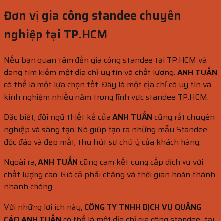
Đơn vị gia công standee chuyên
nghiệp tại TP.HCM
Nếu bạn quan tâm đến gia công standee tại TP.HCM và
đang tìm kiếm một địa chỉ uy tín và chất lượng.
ANH TUẤN
có thể là một lựa chọn tốt. Đây là một địa chỉ có uy tín và
kinh nghiệm nhiều năm trong lĩnh vực standee TP.HCM.
Đặc biệt, đội ngũ thiết kế của
ANH TUẤN
cũng rất chuyên
nghiệp và sáng tạo. Nó giúp tạo ra những mẫu Standee
độc đáo và đẹp mắt, thu hút sự chú ý của khách hàng.
Ngoài ra,
ANH TUẤN
cũng cam kết cung cấp dịch vụ với
chất lượng cao. Giá cả phải chăng và thời gian hoàn thành
nhanh chóng.
Với những lợi ích này,
CÔNG TY TNHH DỊCH VỤ QUẢNG
CÁO ANH TUẤN
có thể là một địa chỉ gia công standee tại