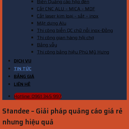
Biển Quảng cáo hộp đèn
Cắt CNC ALU – MICA – MDF
Cắt laser kim loại – sắt – inox
Mặt dựng Alu
Thi công biển QC chữ nổi inox-Đồng
Thi công gian hàng hội chợ
Bảng vẫy
Thi công bảng hiệu Phú Mỹ Hưng
DỊCH VỤ
TIN TỨC
BẢNG GIÁ
LIÊN HỆ
Hotline: 0961 345 997
Standee – Giải pháp quảng cáo giá rẻ
nhưng hiệu quả