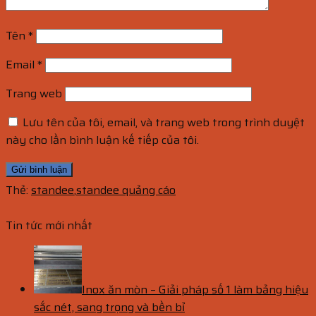
Tên
*
Email
*
Trang web
Lưu tên của tôi, email, và trang web trong trình duyệt
này cho lần bình luận kế tiếp của tôi.
Thẻ:
standee
,
standee quảng cáo
Tin tức mới nhất
Inox ăn mòn – Giải pháp số 1 làm bảng hiệu
sắc nét, sang trọng và bền bỉ