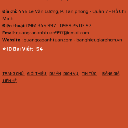
Địa chỉ:
445 Lê Văn Lương, P. Tân phong - Quận 7 - Hồ Chí
Minh
Điện thoại:
0961 345 997 - 0989 25 03 97
Email:
quangcaoanhtuan997@gmail.com
Website :
quangcaoanhtuan.com - banghieugiarehcm.vn
⭐ ID Bài Viết:
53
TRANG CHỦ
GIỚI THIỆU
DỰ ÁN
DỊCH VỤ
TIN TỨC
BẢNG GIÁ
LIÊN HỆ