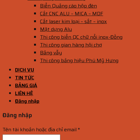
Biển Quảng cáo hộp đèn
Cắt CNC ALU – MICA – MDF
Cắt laser kim loại – sắt – inox
Mặt dựng Alu
Thi công biển QC chữ nổi inox-Đồng
Thi công gian hàng hội chợ
Bảng vẫy
Thi công bảng hiệu Phú Mỹ Hưng
DỊCH VỤ
TIN TỨC
BẢNG GIÁ
LIÊN HỆ
Đăng nhập
Đăng nhập
Tên tài khoản hoặc địa chỉ email
*