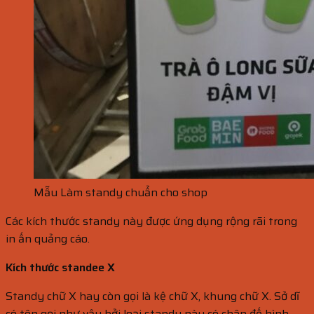
Mẫu Làm standy chuẩn cho shop
Các kích thước standy này được ứng dụng rộng rãi trong
in ấn quảng cáo.
Kích thước standee X
Standy chữ X hay còn gọi là kệ chữ X, khung chữ X. Sở dĩ
có tên gọi như vậy bởi loại standy này có chân đế hình