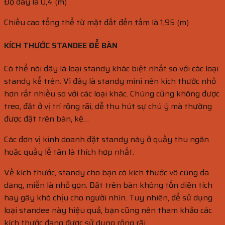
Độ dày là 0,4 (m)
Chiều cao tổng thể từ mặt đất đến tấm là 1,95 (m)
KÍCH THƯỚC STANDEE ĐỂ BÀN
Có thể nói đây là loại standy khác biệt nhất so với các loại
standy kể trên. Vì đây là standy mini nên kích thước nhỏ
hơn rất nhiều so với các loại khác. Chúng cũng không được
treo, đặt ở vị trí rộng rãi, dễ thu hút sự chú ý mà thường
được đặt trên bàn, kệ…
Các đơn vị kinh doanh đặt standy này ở quầy thu ngân
hoặc quầy lễ tân là thích hợp nhất.
Về kích thước, standy cho bạn có kích thước vô cùng đa
dạng, miễn là nhỏ gọn. Đặt trên bàn không tốn diện tích
hay gây khó chịu cho người nhìn. Tuy nhiên, để sử dụng
loại standee này hiệu quả, bạn cũng nên tham khảo các
kích thước đang được sử dụng rộng rãi.