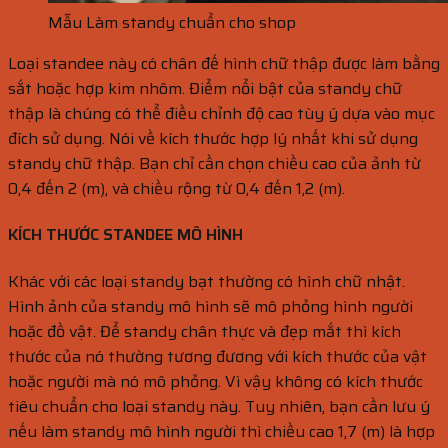
Mẫu Làm standy chuẩn cho shop
Loại standee này có chân đế hình chữ thập được làm bằng
sắt hoặc hợp kim nhôm. Điểm nổi bật của standy chữ
thập là chúng có thể điều chỉnh độ cao tùy ý dựa vào mục
đích sử dụng. Nói về kích thước hợp lý nhất khi sử dụng
standy chữ thập. Bạn chỉ cần chọn chiều cao của ảnh từ
0,4 đến 2 (m), và chiều rộng từ 0,4 đến 1,2 (m).
KÍCH THƯỚC STANDEE MÔ HÌNH
Khác với các loại standy bạt thường có hình chữ nhật.
Hình ảnh của standy mô hình sẽ mô phỏng hình người
hoặc đồ vật. Để standy chân thực và đẹp mắt thì kích
thước của nó thường tương đương với kích thước của vật
hoặc người mà nó mô phỏng. Vì vậy không có kích thước
tiêu chuẩn cho loại standy này. Tuy nhiên, bạn cần lưu ý
nếu làm standy mô hình người thì chiều cao 1,7 (m) là hợp