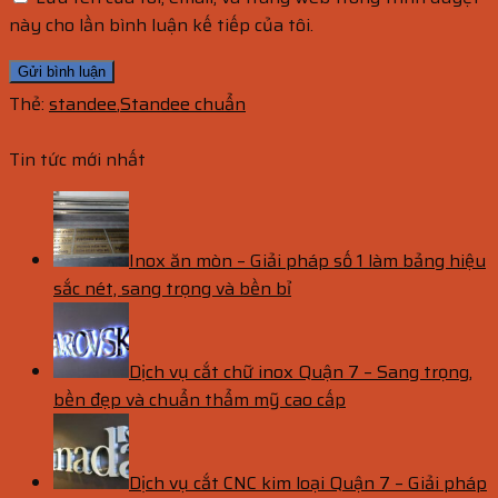
này cho lần bình luận kế tiếp của tôi.
Thẻ:
standee
,
Standee chuẩn
Tin tức mới nhất
Inox ăn mòn – Giải pháp số 1 làm bảng hiệu
sắc nét, sang trọng và bền bỉ
Dịch vụ cắt chữ inox Quận 7 – Sang trọng,
bền đẹp và chuẩn thẩm mỹ cao cấp
Dịch vụ cắt CNC kim loại Quận 7 – Giải pháp