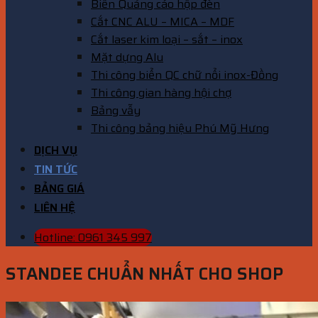
Biển Quảng cáo hộp đèn
Cắt CNC ALU – MICA – MDF
Cắt laser kim loại – sắt – inox
Mặt dựng Alu
Thi công biển QC chữ nổi inox-Đồng
Thi công gian hàng hội chợ
Bảng vẫy
Thi công bảng hiệu Phú Mỹ Hưng
DỊCH VỤ
TIN TỨC
BẢNG GIÁ
LIÊN HỆ
Hotline: 0961 345 997
STANDEE CHUẨN NHẤT CHO SHOP