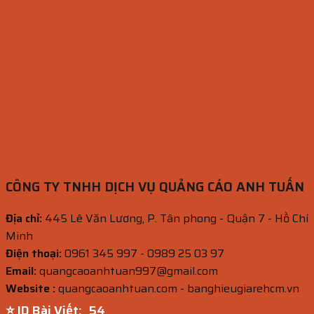
CÔNG TY TNHH DỊCH VỤ QUẢNG CÁO ANH TUẤN
Địa chỉ:
445 Lê Văn Lương, P. Tân phong - Quận 7 - Hồ Chí
Minh
Điện thoại:
0961 345 997 - 0989 25 03 97
Email:
quangcaoanhtuan997@gmail.com
Website :
quangcaoanhtuan.com - banghieugiarehcm.vn
⭐ ID Bài Viết:
52