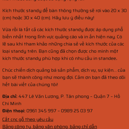
Kích thước standy để bàn thông thường sẽ rơi vào 20 x 30
(cm) hoặc 30 x 40 (cm). Hãy lưu ý điều này!
Vừa rồi là tất cả các kích thước standy được áp dụng phổ
biến nhất trong lĩnh vực quảng cáo và in ấn hiện nay. Có
lẽ sau khi tham khảo những chia sẻ về kích thước của các
loại standy trên. Bạn cũng đã chọn được cho mình một
kích thước standy phù hợp khi có nhu cầu in standee
.
Chúc chiến dịch quảng bá sản phẩm, dịch vụ, sự kiện… của
bạn sẽ thành công như mong đợi. Cảm ơn bạn đã theo dõi
hết bài viết của chúng tôi!
Địa chỉ:
447 Lê Văn Lương, P. Tân phong – Quận 7 – Hồ
Chí Minh
Điện thoại:
0961 345 997 – 0989 25 03 97
Cắt cnc gỗ theo yêu cầu
Bảng công ty, bảng văn phòng, bảng chỉ dẫn