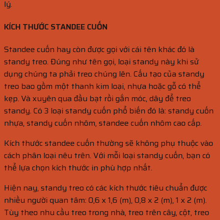
lý.
KÍCH THƯỚC STANDEE CUỐN
Standee cuốn hay còn được gọi với cái tên khác đó là
standy treo. Đúng như tên gọi, loại standy này khi sử
dụng chúng ta phải treo chúng lên. Cấu tạo của standy
treo bao gồm một thanh kim loại, nhựa hoặc gỗ có thể
kẹp. Và xuyên qua đầu bạt rồi gắn móc, dây để treo
standy. Có 3 loại standy cuốn phổ biến đó là: standy cuốn
nhựa, standy cuốn nhôm, standee cuốn nhôm cao cấp.
Kích thước standee cuốn thường sẽ không phụ thuộc vào
cách phân loại nêu trên. Với mỗi loại standy cuốn, bạn có
thể lựa chọn kích thước in phù hợp nhất.
Hiện nay, standy treo có các kích thước tiêu chuẩn được
nhiều người quan tâm: 0,6 x 1,6 (m), 0,8 x 2 (m), 1 x 2 (m).
Tùy theo nhu cầu treo trong nhà, treo trên cây, cột, treo