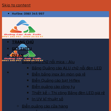
Skip to content
Hotline: 0961 345 997
TRANG CHỦ
GIỚI THIỆU
DỰ ÁN
Bảng hiệu chữ nổi mica – Alu
Bảng Quảng cáo ALU chữ nổi đèn LED
Biển bảng inox ăn mòn giá rẻ
Biển Quảng cáo bạt Hiflex
Biển quảng cáo công ty
Thiết kế – Thi công Bảng đèn LED giá rẻ
In UV kĩ thuật số
Biển quảng cáo cửa hàng