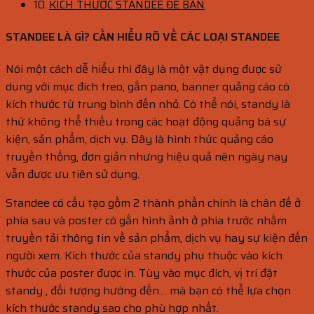
KÍCH THƯỚC STANDEE ĐỂ BÀN
STANDEE LÀ GÌ? CẦN HIỂU RÕ VỀ CÁC LOẠI STANDEE
Nói một cách dễ hiểu thì đây là một vật dụng được sử
dụng với mục đích treo, gắn pano, banner quảng cáo có
kích thước từ trung bình đến nhỏ. Có thể nói, standy là
thứ không thể thiếu trong các hoạt động quảng bá sự
kiện, sản phẩm, dịch vụ. Đây là hình thức quảng cáo
truyền thống, đơn giản nhưng hiệu quả nên ngày nay
vẫn được ưu tiên sử dụng.
Standee có cấu tạo gồm 2 thành phần chính là chân đế ở
phía sau và poster có gắn hình ảnh ở phía trước nhằm
truyền tải thông tin về sản phẩm, dịch vụ hay sự kiện đến
người xem. Kích thước của standy phụ thuộc vào kích
thước của poster được in. Tùy vào mục đích, vị trí đặt
standy , đối tượng hướng đến… mà bạn có thể lựa chọn
kích thước standy sao cho phù hợp nhất.