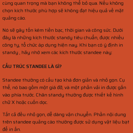
cùng quan trọng mà bạn không thể bỏ qua. Nếu không
chọn kích thước phù hợp sẽ không đạt hiệu quả về mặt
quảng cáo.
Nó sẽ gây tốn kém tiền bạc, thời gian và công sức. Dưới
đây là những kích thước standy tiêu chuẩn, được nhiều
công ty, tổ chức áp dụng hiện nay. Khi bạn có ý định in
standy , hãy nhớ xem các kích thước standee này:
CẤU TRÚC STANDEE LÀ GÌ?
Standee thường có cấu tạo khá đơn giản và nhỏ gọn. Cụ
thể, nó bao gồm một giá đỡ, và một phần vải in được gắn
vào phía trước. Chân standy thường được thiết kế hình
chữ X hoặc cuốn dọc.
Tất cả đều nhỏ gọn, dễ dàng vận chuyển. Phần nội dung
trên standee quảng cáo thường được sử dụng vật liệu bạt
để in ấn.