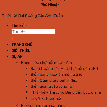
Phú Nhuận
Thiết Kế Bởi Quảng Cáo Anh Tuấn
Tìm kiếm:
TRANG CHỦ
GIỚI THIỆU
DỰ ÁN
Bảng hiệu chữ nổi mica – Alu
Bảng Quảng cáo ALU chữ nổi đèn LED
Biển bảng inox ăn mòn giá rẻ
Biển Quảng cáo bạt Hiflex
Biển quảng cáo công ty
Thiết kế – Thi công Bảng đèn LED giá rẻ
In UV kĩ thuật số
Biển quảng cáo cửa hàng