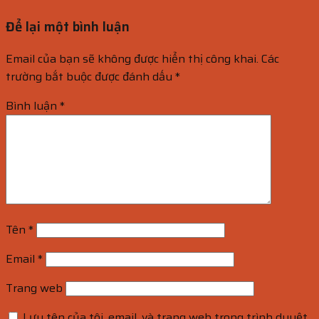
Để lại một bình luận
Email của bạn sẽ không được hiển thị công khai.
Các
trường bắt buộc được đánh dấu
*
Bình luận
*
Tên
*
Email
*
Trang web
Lưu tên của tôi, email, và trang web trong trình duyệt