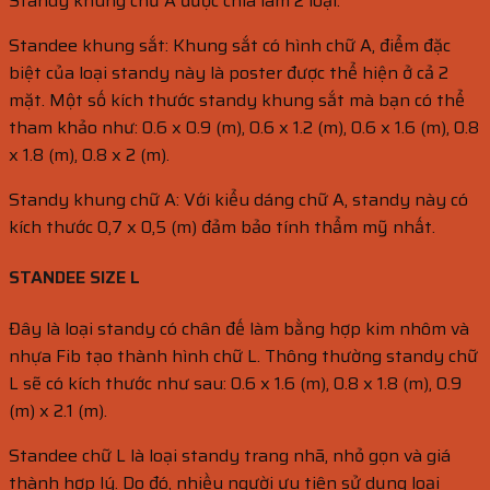
Standy khung chữ A được chia làm 2 loại:
Standee khung sắt: Khung sắt có hình chữ A, điểm đặc
biệt của loại standy này là poster được thể hiện ở cả 2
mặt. Một số kích thước standy khung sắt mà bạn có thể
tham khảo như: 0.6 x 0.9 (m), 0.6 x 1.2 (m), 0.6 x 1.6 (m), 0.8
x 1.8 (m), 0.8 x 2 (m).
Standy khung chữ A: Với kiểu dáng chữ A, standy này có
kích thước 0,7 x 0,5 (m) đảm bảo tính thẩm mỹ nhất.
STANDEE SIZE L
Đây là loại standy có chân đế làm bằng hợp kim nhôm và
nhựa Fib tạo thành hình chữ L. Thông thường standy chữ
L sẽ có kích thước như sau: 0.6 x 1.6 (m), 0.8 x 1.8 (m), 0.9
(m) x 2.1 (m).
Standee chữ L là loại standy trang nhã, nhỏ gọn và giá
thành hợp lý. Do đó, nhiều người ưu tiên sử dụng loại