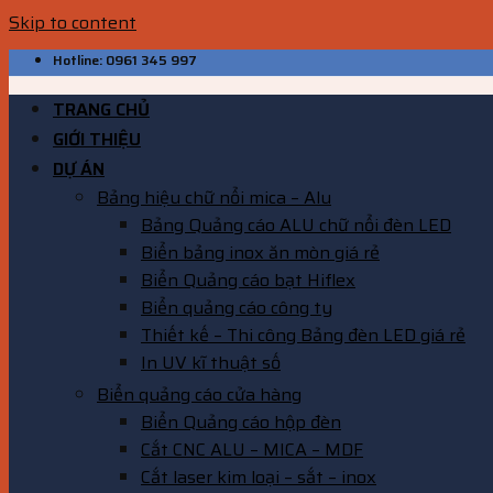
Skip to content
Hotline: 0961 345 997
TRANG CHỦ
GIỚI THIỆU
DỰ ÁN
Bảng hiệu chữ nổi mica – Alu
Bảng Quảng cáo ALU chữ nổi đèn LED
Biển bảng inox ăn mòn giá rẻ
Biển Quảng cáo bạt Hiflex
Biển quảng cáo công ty
Thiết kế – Thi công Bảng đèn LED giá rẻ
In UV kĩ thuật số
Biển quảng cáo cửa hàng
Biển Quảng cáo hộp đèn
Cắt CNC ALU – MICA – MDF
Cắt laser kim loại – sắt – inox