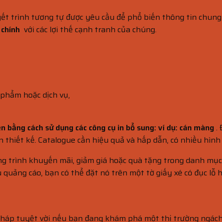
yết trình tương tự được yêu cầu để phổ biến thông tin chung
 chính
với các lợi thế cạnh tranh của chúng.
n phẩm hoặc dịch vụ,
ện bằng cách sử dụng các công cụ in bổ sung: ví dụ: cán màng
. 
đến thiết kế. Catalogue cần hiệu quả và hấp dẫn, có nhiều hì
g trình khuyến mãi, giảm giá hoặc quà tặng trong danh mục 
 quảng cáo, bạn có thể đặt nó trên một tờ giấy xé có đục lỗ h
 pháp tuyệt vời nếu bạn đang khám phá một thị trường ngác