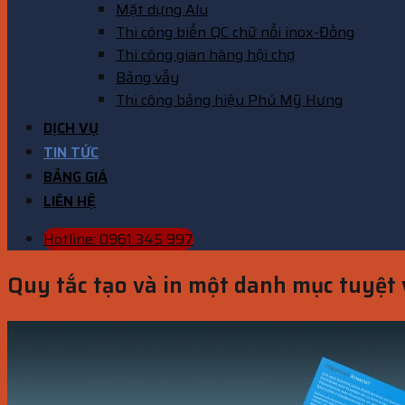
Mặt dựng Alu
Thi công biển QC chữ nổi inox-Đồng
Thi công gian hàng hội chợ
Bảng vẫy
Thi công bảng hiệu Phú Mỹ Hưng
DỊCH VỤ
TIN TỨC
BẢNG GIÁ
LIÊN HỆ
Hotline: 0961 345 997
Quy tắc tạo và in một danh mục tuyệt 