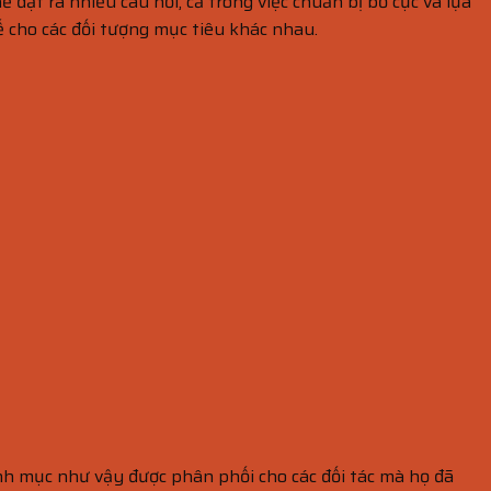
 đặt ra nhiều câu hỏi, cả trong việc chuẩn bị bố cục và lựa
ế cho các đối tượng mục tiêu khác nhau.
anh mục như vậy được phân phối cho các đối tác mà họ đã