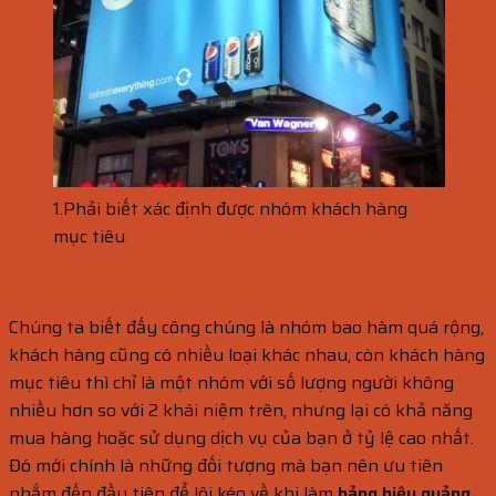
1.Phải biết xác định được nhóm khách hàng
mục tiêu
Chúng ta biết đấy công chúng là nhóm bao hàm quá rộng,
khách hàng cũng có nhiều loại khác nhau, còn khách hàng
mục tiêu thì chỉ là một nhóm với số lượng người không
nhiều hơn so với 2 khái niệm trên, nhưng lại có khả năng
mua hàng hoặc sử dụng dịch vụ của bạn ở tỷ lệ cao nhất.
Đó mới chính là những đối tượng mà bạn nên ưu tiên
nhắm đến đầu tiên để lôi kéo về khi làm
bảng hiệu quảng