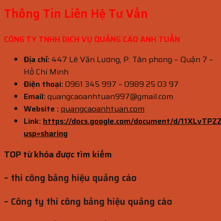
Thông Tin Liên Hệ Tư Vấn
CÔNG TY TNHH DỊCH VỤ QUẢNG CÁO ANH TUẤN
Địa chỉ:
447 Lê Văn Lương, P. Tân phong – Quận 7 –
Hồ Chí Minh
Điện thoại:
0961 345 997 – 0989 25 03 97
Email:
quangcaoanhtuan997@gmail.com
Website :
quangcaoanhtuan.com
Link:
https://docs.google.com/document/d/11XLvT
usp=sharing
TOP từ khóa được tìm kiếm
– thi công bảng hiệu quảng cáo
– Công ty thi công bảng hiệu quảng cáo