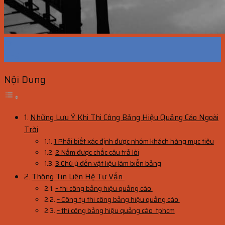
13
Th5
Nội Dung
Những Lưu Ý Khi Thi Công Bảng Hiệu Quảng Cáo Ngoài
Trời
1.Phải biết xác định được nhóm khách hàng mục tiêu
2.Nắm được chắc câu trả lời
3.Chú ý đến vật liệu làm biển bảng
Thông Tin Liên Hệ Tư Vấn
– thi công bảng hiệu quảng cáo
– Công ty thi công bảng hiệu quảng cáo
– thi công bảng hiệu quảng cáo tphcm