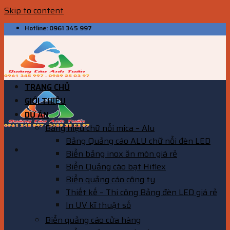
Skip to content
Hotline: 0961 345 997
TRANG CHỦ
GIỚI THIỆU
DỰ ÁN
Bảng hiệu chữ nổi mica – Alu
Bảng Quảng cáo ALU chữ nổi đèn LED
Biển bảng inox ăn mòn giá rẻ
Biển Quảng cáo bạt Hiflex
Biển quảng cáo công ty
Thiết kế – Thi công Bảng đèn LED giá rẻ
In UV kĩ thuật số
Biển quảng cáo cửa hàng