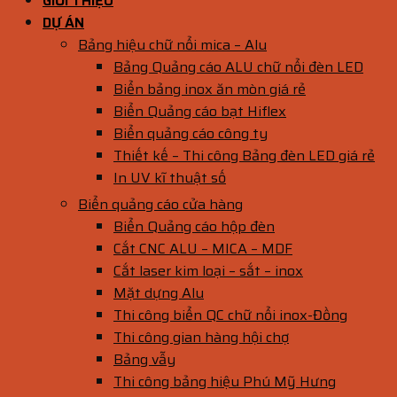
GIỚI THIỆU
DỰ ÁN
Bảng hiệu chữ nổi mica – Alu
Bảng Quảng cáo ALU chữ nổi đèn LED
Biển bảng inox ăn mòn giá rẻ
Biển Quảng cáo bạt Hiflex
Biển quảng cáo công ty
Thiết kế – Thi công Bảng đèn LED giá rẻ
In UV kĩ thuật số
Biển quảng cáo cửa hàng
Biển Quảng cáo hộp đèn
Cắt CNC ALU – MICA – MDF
Cắt laser kim loại – sắt – inox
Mặt dựng Alu
Thi công biển QC chữ nổi inox-Đồng
Thi công gian hàng hội chợ
Bảng vẫy
Thi công bảng hiệu Phú Mỹ Hưng