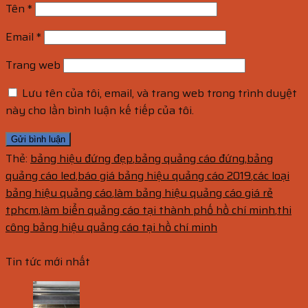
Tên
*
Email
*
Trang web
Lưu tên của tôi, email, và trang web trong trình duyệt
này cho lần bình luận kế tiếp của tôi.
Thẻ:
bảng hiệu đứng đẹp
,
bảng quảng cáo đứng
,
bảng
quảng cáo led
,
báo giá bảng hiệu quảng cáo 2019
,
các loại
bảng hiệu quảng cáo
,
làm bảng hiệu quảng cáo giá rẻ
tphcm
,
làm biển quảng cáo tại thành phố hồ chí minh
,
thi
công bảng hiệu quảng cáo tại hồ chí minh
Tin tức mới nhất