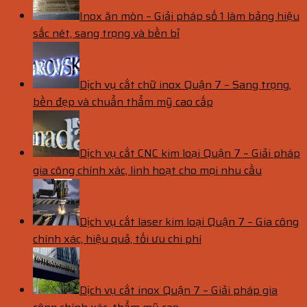
Inox ăn mòn – Giải pháp số 1 làm bảng hiệu
sắc nét, sang trọng và bền bỉ
Dịch vụ cắt chữ inox Quận 7 – Sang trọng,
bền đẹp và chuẩn thẩm mỹ cao cấp
Dịch vụ cắt CNC kim loại Quận 7 – Giải pháp
gia công chính xác, linh hoạt cho mọi nhu cầu
Dịch vụ cắt laser kim loại Quận 7 – Gia công
chính xác, hiệu quả, tối ưu chi phí
Dịch vụ cắt inox Quận 7 – Giải pháp gia