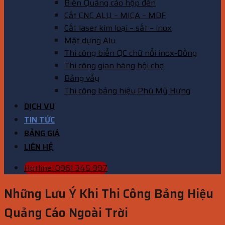
Biển Quảng cáo hộp đèn
Cắt CNC ALU – MICA – MDF
Cắt laser kim loại – sắt – inox
Mặt dựng Alu
Thi công biển QC chữ nổi inox-Đồng
Thi công gian hàng hội chợ
Bảng vẫy
Thi công bảng hiệu Phú Mỹ Hưng
DỊCH VỤ
TIN TỨC
BẢNG GIÁ
LIÊN HỆ
Hotline: 0961 345 997
Những Lưu Ý Khi Thi Công Bảng Hiệu
Quảng Cáo Ngoài Trời