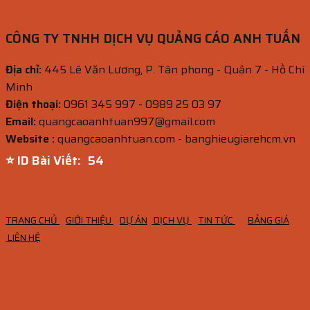
CÔNG TY TNHH DỊCH VỤ QUẢNG CÁO ANH TUẤN
Địa chỉ:
445 Lê Văn Lương, P. Tân phong - Quận 7 - Hồ Chí
Minh
Điện thoại:
0961 345 997 - 0989 25 03 97
Email:
quangcaoanhtuan997@gmail.com
Website :
quangcaoanhtuan.com - banghieugiarehcm.vn
⭐ ID Bài Viết:
53
TRANG CHỦ
GIỚI THIỆU
DỰ ÁN
DỊCH VỤ
TIN TỨC
BẢNG GIÁ
LIÊN HỆ