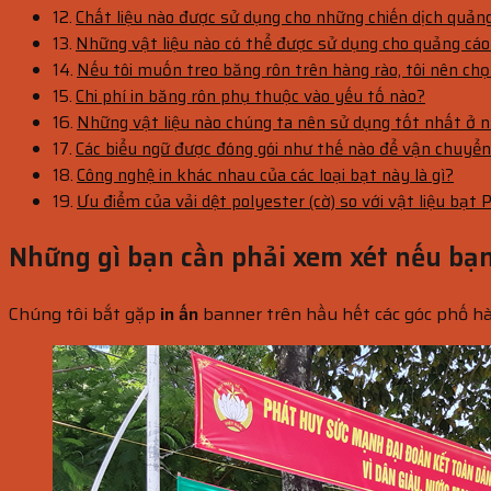
Chất liệu nào được sử dụng cho những chiến dịch quản
Những vật liệu nào có thể được sử dụng cho quảng cáo
Nếu tôi muốn treo băng rôn trên hàng rào, tôi nên chọ
Chi phí in băng rôn phụ thuộc vào yếu tố nào?
Những vật liệu nào chúng ta nên sử dụng tốt nhất ở n
Các biểu ngữ được đóng gói như thế nào để vận chuyể
Công nghệ in khác nhau của các loại bạt này là gì?
Ưu điểm của vải dệt polyester (cờ) so với vật liệu bạt 
Những gì bạn cần phải xem xét nếu bạ
Chúng tôi bắt gặp
in ấn
banner trên hầu hết các góc phố hàn