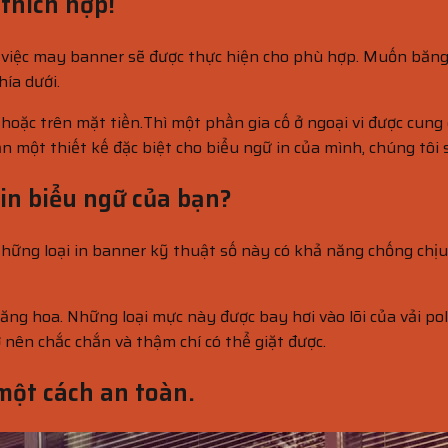
 thích hợp!
 việc may banner sẽ được thực hiện cho phù hợp. Muốn băng r
hía dưới.
oặc trên mặt tiền.Thì một phần gia cố ở ngoại vi được cung c
 một thiết kế đặc biệt cho biểu ngữ in của mình, chúng tôi s
in biểu ngữ của bạn?
ững loại in banner kỹ thuật số này có khả năng chống chịu 
ăng hoa. Những loại mực này được bay hơi vào lõi của vải p
ở nên chắc chắn và thậm chí có thể giặt được.
một cách an toàn.