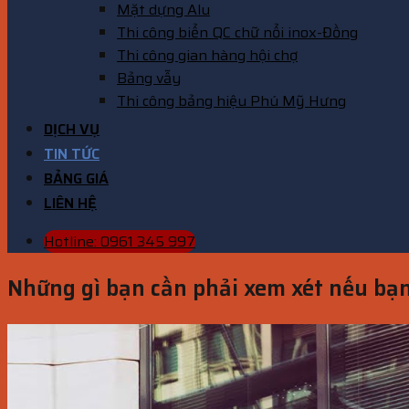
Mặt dựng Alu
Thi công biển QC chữ nổi inox-Đồng
Thi công gian hàng hội chợ
Bảng vẫy
Thi công bảng hiệu Phú Mỹ Hưng
DỊCH VỤ
TIN TỨC
BẢNG GIÁ
LIÊN HỆ
Hotline: 0961 345 997
Những gì bạn cần phải xem xét nếu bạ