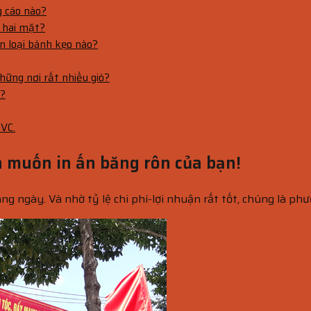
g cáo nào?
 hai mặt?
n loại bánh kẹo nào?
hững nơi rất nhiều gió?
n?
PVC.
n muốn in ấn băng rôn của bạn!
g ngày. Và nhờ tỷ lệ chi phí-lợi nhuận rất tốt, chúng là phư