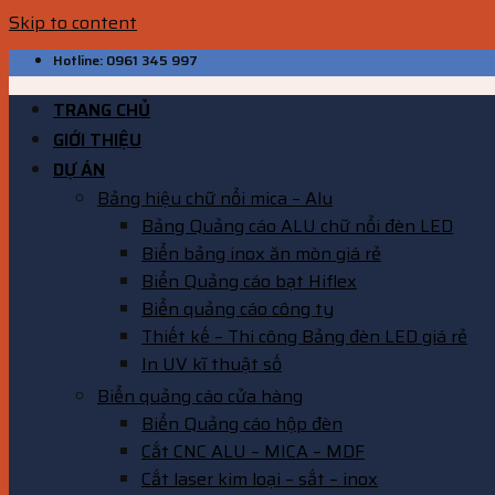
Skip to content
Hotline: 0961 345 997
TRANG CHỦ
GIỚI THIỆU
DỰ ÁN
Bảng hiệu chữ nổi mica – Alu
Bảng Quảng cáo ALU chữ nổi đèn LED
Biển bảng inox ăn mòn giá rẻ
Biển Quảng cáo bạt Hiflex
Biển quảng cáo công ty
Thiết kế – Thi công Bảng đèn LED giá rẻ
In UV kĩ thuật số
Biển quảng cáo cửa hàng
Biển Quảng cáo hộp đèn
Cắt CNC ALU – MICA – MDF
Cắt laser kim loại – sắt – inox