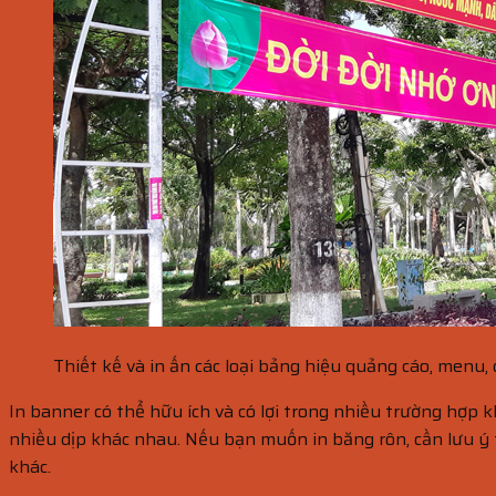
Thiết kế và in ấn các loại bảng hiệu quảng cáo, menu,
In banner có thể hữu ích và có lợi trong nhiều trường hợp 
nhiều dịp khác nhau. Nếu bạn muốn in băng rôn, cần lưu ý 
khác.