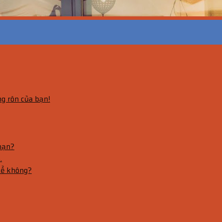
g rôn của bạn!
bạn?
.
hể không?