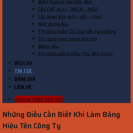
Biển Quảng cáo hộp đèn
Cắt CNC ALU – MICA – MDF
Cắt laser kim loại – sắt – inox
Mặt dựng Alu
Thi công biển QC chữ nổi inox-Đồng
Thi công gian hàng hội chợ
Bảng vẫy
Thi công bảng hiệu Phú Mỹ Hưng
DỊCH VỤ
TIN TỨC
BẢNG GIÁ
LIÊN HỆ
Hotline: 0961 345 997
Những Điều Cần Biết Khi Làm Bảng
Hiệu Tên Công Ty