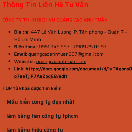
Thông Tin Liên Hệ Tư Vấn
CÔNG TY TNHH DỊCH VỤ QUẢNG CÁO ANH TUẤN
Địa chỉ:
447 Lê Văn Lương, P. Tân phong – Quận 7 –
Hồ Chí Minh
Điện thoại:
0961 345 997 – 0989 25 03 97
Email:
quangcaoanhtuan997@gmail.com
Website :
quangcaoanhtuan.com
Link:
https://docs.google.com/document/d/1aTAg
o7aeTjlP7AaZoqG8/edit
TOP từ khóa được tìm kiếm
– Mẫu biển công ty đẹp nhất
– làm bảng tên công ty tphcm
– làm bảng hiệu công ty