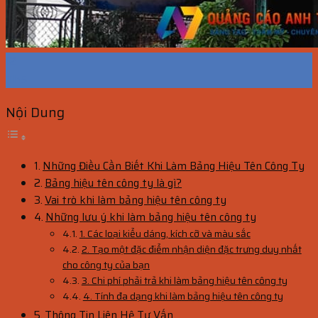
12
Th5
Nội Dung
Những Điều Cần Biết Khi Làm Bảng Hiệu Tên Công Ty
Bảng hiệu tên công ty là gì?
Vai trò khi làm bảng hiệu tên công ty
Những lưu ý khi làm bảng hiệu tên công ty
1. Các loại kiểu dáng, kích cỡ và màu sắc
2. Tạo một đặc điểm nhận diện đặc trưng duy nhất
cho công ty của bạn
3. Chi phí phải trả khi làm bảng hiệu tên công ty
4. Tính đa dạng khi làm bảng hiệu tên công ty
Thông Tin Liên Hệ Tư Vấn