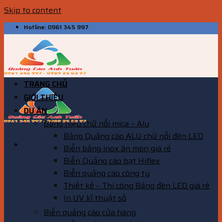
Skip to content
Hotline: 0961 345 997
TRANG CHỦ
GIỚI THIỆU
DỰ ÁN
Bảng hiệu chữ nổi mica – Alu
Bảng Quảng cáo ALU chữ nổi đèn LED
Biển bảng inox ăn mòn giá rẻ
Biển Quảng cáo bạt Hiflex
Biển quảng cáo công ty
Thiết kế – Thi công Bảng đèn LED giá rẻ
In UV kĩ thuật số
Biển quảng cáo cửa hàng