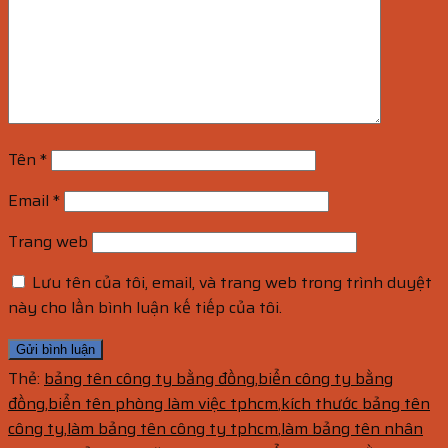
Tên
*
Email
*
Trang web
Lưu tên của tôi, email, và trang web trong trình duyệt
này cho lần bình luận kế tiếp của tôi.
Thẻ:
bảng tên công ty bằng đồng
,
biển công ty bằng
đồng
,
biển tên phòng làm việc tphcm
,
kích thước bảng tên
công ty
,
làm bảng tên công ty tphcm
,
làm bảng tên nhân