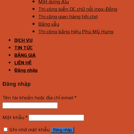
Mặt dựng Alu
Thi công biển QC chữ nổi inox-Đồng
Thi công gian hàng hội chợ
Bảng vẫy
Thi công bảng hiệu Phú Mỹ Hưng
DỊCH VỤ
TIN TỨC
BẢNG GIÁ
LIÊN HỆ
Đăng nhập
Đăng nhập
Tên tài khoản hoặc địa chỉ email
*
Mật khẩu
*
Ghi nhớ mật khẩu
Đăng nhập