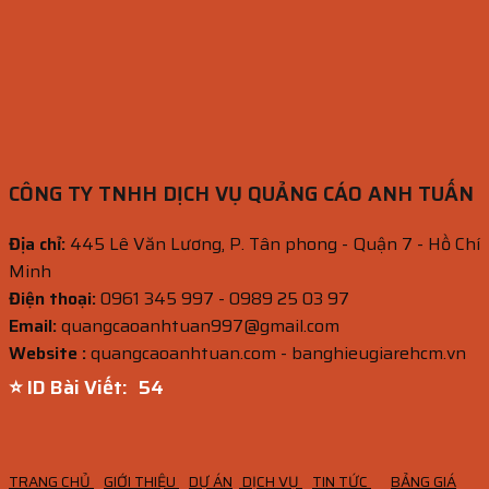
CÔNG TY TNHH DỊCH VỤ QUẢNG CÁO ANH TUẤN
Địa chỉ:
445 Lê Văn Lương, P. Tân phong - Quận 7 - Hồ Chí
Minh
Điện thoại:
0961 345 997 - 0989 25 03 97
Email:
quangcaoanhtuan997@gmail.com
Website :
quangcaoanhtuan.com - banghieugiarehcm.vn
⭐ ID Bài Viết:
53
TRANG CHỦ
GIỚI THIỆU
DỰ ÁN
DỊCH VỤ
TIN TỨC
BẢNG GIÁ