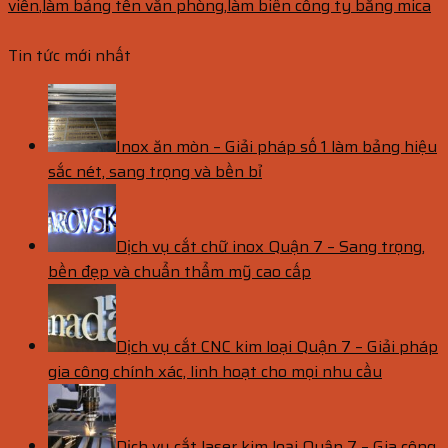
viên
,
làm bảng tên văn phòng
,
làm biển công ty bằng mica
Tin tức mới nhất
Inox ăn mòn – Giải pháp số 1 làm bảng hiệu
sắc nét, sang trọng và bền bỉ
Dịch vụ cắt chữ inox Quận 7 – Sang trọng,
bền đẹp và chuẩn thẩm mỹ cao cấp
Dịch vụ cắt CNC kim loại Quận 7 – Giải pháp
gia công chính xác, linh hoạt cho mọi nhu cầu
Dịch vụ cắt laser kim loại Quận 7 – Gia công