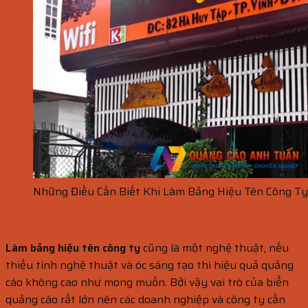
Những Điều Cần Biết Khi Làm Bảng Hiệu Tên Công Ty
Làm bảng hiệu tên công ty
cũng là một nghệ thuật, nếu
thiếu tính nghệ thuật và óc sáng tạo thì hiệu quả quảng
cáo không cao như mong muốn. Bởi vậy vai trò của biển
quảng cáo rất lớn nên các doanh nghiệp và công ty cần