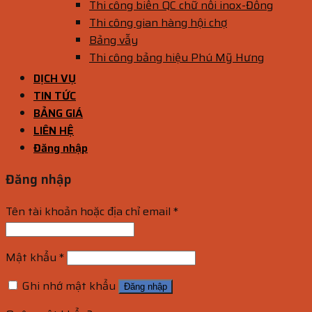
Thi công biển QC chữ nổi inox-Đồng
Thi công gian hàng hội chợ
Bảng vẫy
Thi công bảng hiệu Phú Mỹ Hưng
DỊCH VỤ
TIN TỨC
BẢNG GIÁ
LIÊN HỆ
Đăng nhập
Đăng nhập
Tên tài khoản hoặc địa chỉ email
*
Mật khẩu
*
Ghi nhớ mật khẩu
Đăng nhập