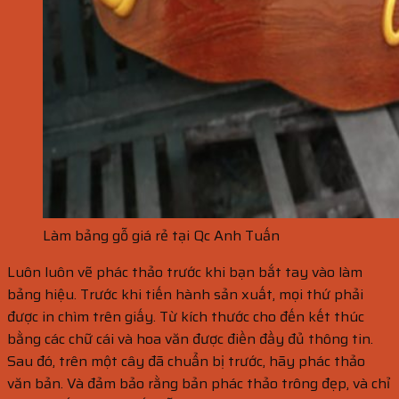
Làm bảng gỗ giá rẻ tại Qc Anh Tuấn
Luôn luôn vẽ phác thảo trước khi bạn bắt tay vào làm
bảng hiệu. Trước khi tiến hành sản xuất, mọi thứ phải
được in chìm trên giấy. Từ kích thước cho đến kết thúc
bằng các chữ cái và hoa văn được điền đầy đủ thông tin.
Sau đó, trên một cây đã chuẩn bị trước, hãy phác thảo
văn bản. Và đảm bảo rằng bản phác thảo trông đẹp, và chỉ