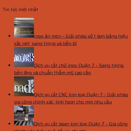
Tin tức mới nhất
Inox ăn mòn – Giải pháp số 1 làm bảng hiệu
sắc nét, sang trọng và bền bỉ
Dịch vụ cắt chữ inox Quận 7 – Sang trọng,
bền đẹp và chuẩn thẩm mỹ cao cấp
Dịch vụ cắt CNC kim loại Quận 7 – Giải pháp
gia công chính xác, linh hoạt cho mọi nhu cầu
Dịch vụ cắt laser kim loại Quận 7 – Gia công