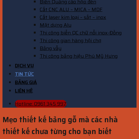
Biển Quảng cáo hộp đèn
Cắt CNC ALU – MICA – MDF
Cắt laser kim loại – sắt – inox
Mặt dựng Alu
Thi công biển QC chữ nổi inox-Đồng
Thi công gian hàng hội chợ
Bảng vẫy
Thi công bảng hiệu Phú Mỹ Hưng
DỊCH VỤ
TIN TỨC
BẢNG GIÁ
LIÊN HỆ
Hotline: 0961 345 997
Mẹo thiết kế bảng gỗ mà các nhà
thiết kế chưa từng cho bạn biết