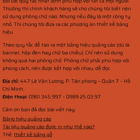
bởi các quy tắc nhất định phù hợp với tất cả mọi người.
Thường thì chính khách hàng sẽ cho chúng tôi biết nên
sử dụng phông chữ nào. Nhưng nếu đây là một công ty
nhỏ. Thì chúng tôi đưa ra các phương án thiết kế bảng
hiệu.
Theo quy tắc để tạo ra một bảng hiệu quảng cáo (dù là
banner, hộp đèn hay chữ ba chiều). Chỉ nên sử dụng
không quá hai phông chữ. Phông chữ phải phù hợp với
phong cách, nên được kết hợp với nhau, dễ đọc.
Địa chỉ:
447 Lê Văn Lương, P. Tân phong – Quận 7 – Hồ
Chí Minh
Điện thoại:
0961 345 997 – 0989 25 03 97
Cảm ơn bạn đã đọc bài viết này.
Bảng hiệu quảng cáo
Tài liệu quảng cáo được in như thế nào?
Thẻ:
thiết kế bảng gỗ