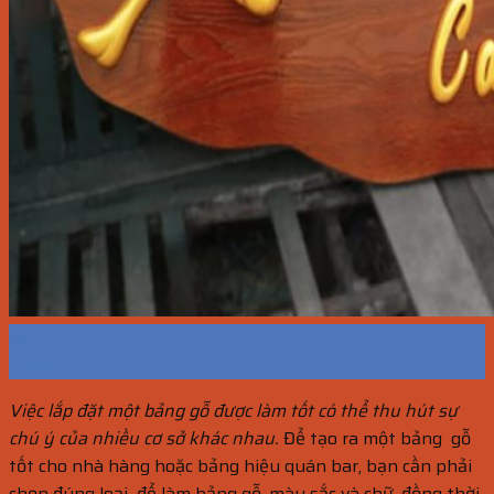
23
Th10
Việc lắp đặt một bảng gỗ được làm tốt có thể thu hút sự
chú ý của nhiều cơ sở khác nhau.
Để tạo ra một bảng gỗ
tốt cho nhà hàng hoặc bảng hiệu quán bar, bạn cần phải
chọn đúng loại để làm bảng gỗ, màu sắc và chữ, đồng thời