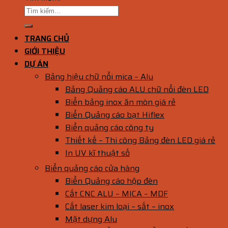
TRANG CHỦ
GIỚI THIỆU
DỰ ÁN
Bảng hiệu chữ nổi mica – Alu
Bảng Quảng cáo ALU chữ nổi đèn LED
Biển bảng inox ăn mòn giá rẻ
Biển Quảng cáo bạt Hiflex
Biển quảng cáo công ty
Thiết kế – Thi công Bảng đèn LED giá rẻ
In UV kĩ thuật số
Biển quảng cáo cửa hàng
Biển Quảng cáo hộp đèn
Cắt CNC ALU – MICA – MDF
Cắt laser kim loại – sắt – inox
Mặt dựng Alu