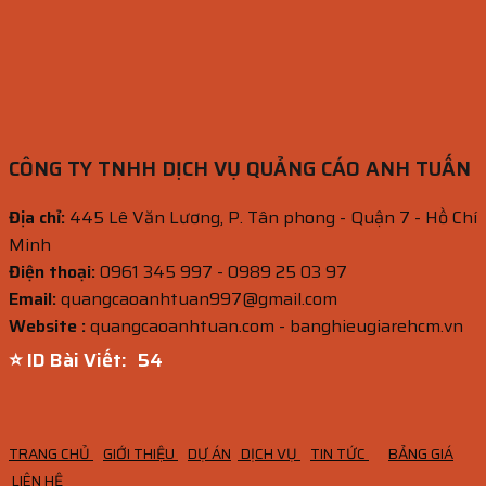
CÔNG TY TNHH DỊCH VỤ QUẢNG CÁO ANH TUẤN
Địa chỉ:
445 Lê Văn Lương, P. Tân phong - Quận 7 - Hồ Chí
Minh
Điện thoại:
0961 345 997 - 0989 25 03 97
Email:
quangcaoanhtuan997@gmail.com
Website :
quangcaoanhtuan.com - banghieugiarehcm.vn
⭐ ID Bài Viết:
53
TRANG CHỦ
GIỚI THIỆU
DỰ ÁN
DỊCH VỤ
TIN TỨC
BẢNG GIÁ
LIÊN HỆ