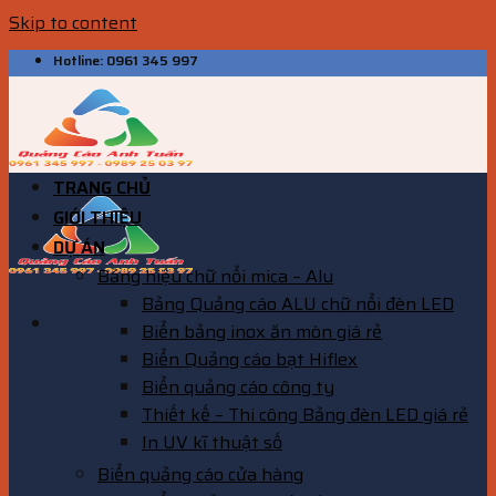
Skip to content
Hotline: 0961 345 997
TRANG CHỦ
GIỚI THIỆU
DỰ ÁN
Bảng hiệu chữ nổi mica – Alu
Bảng Quảng cáo ALU chữ nổi đèn LED
Biển bảng inox ăn mòn giá rẻ
Biển Quảng cáo bạt Hiflex
Biển quảng cáo công ty
Thiết kế – Thi công Bảng đèn LED giá rẻ
In UV kĩ thuật số
Biển quảng cáo cửa hàng