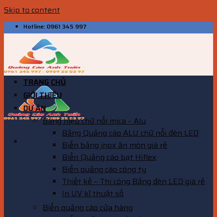
Skip to content
Hotline: 0961 345 997
TRANG CHỦ
GIỚI THIỆU
DỰ ÁN
Bảng hiệu chữ nổi mica – Alu
Bảng Quảng cáo ALU chữ nổi đèn LED
Biển bảng inox ăn mòn giá rẻ
Biển Quảng cáo bạt Hiflex
Biển quảng cáo công ty
Thiết kế – Thi công Bảng đèn LED giá rẻ
In UV kĩ thuật số
Biển quảng cáo cửa hàng