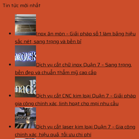
Tin tức mới nhất
Inox ăn mòn – Giải pháp số 1 làm bảng hiệu
sắc nét, sang trọng và bền bỉ
Dịch vụ cắt chữ inox Quận 7 – Sang trọng,
bền đẹp và chuẩn thẩm mỹ cao cấp
Dịch vụ cắt CNC kim loại Quận 7 – Giải pháp
gia công chính xác, linh hoạt cho mọi nhu cầu
Dịch vụ cắt laser kim loại Quận 7 – Gia công
chính xác, hiệu quả, tối ưu chi phí