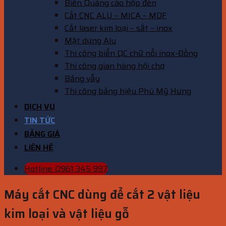
Biển Quảng cáo hộp đèn
Cắt CNC ALU – MICA – MDF
Cắt laser kim loại – sắt – inox
Mặt dựng Alu
Thi công biển QC chữ nổi inox-Đồng
Thi công gian hàng hội chợ
Bảng vẫy
Thi công bảng hiệu Phú Mỹ Hưng
DỊCH VỤ
TIN TỨC
BẢNG GIÁ
LIÊN HỆ
Hotline: 0961 345 997
Máy cắt CNC dùng để cắt 2 vật liệu
kim loại và vật liệu gỗ