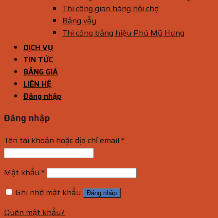
Thi công gian hàng hội chợ
Bảng vẫy
Thi công bảng hiệu Phú Mỹ Hưng
DỊCH VỤ
TIN TỨC
BẢNG GIÁ
LIÊN HỆ
Đăng nhập
Đăng nhập
Tên tài khoản hoặc địa chỉ email
*
Mật khẩu
*
Ghi nhớ mật khẩu
Đăng nhập
Quên mật khẩu?