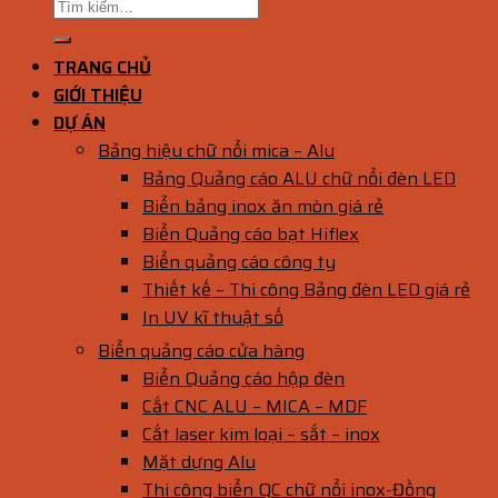
TRANG CHỦ
GIỚI THIỆU
DỰ ÁN
Bảng hiệu chữ nổi mica – Alu
Bảng Quảng cáo ALU chữ nổi đèn LED
Biển bảng inox ăn mòn giá rẻ
Biển Quảng cáo bạt Hiflex
Biển quảng cáo công ty
Thiết kế – Thi công Bảng đèn LED giá rẻ
In UV kĩ thuật số
Biển quảng cáo cửa hàng
Biển Quảng cáo hộp đèn
Cắt CNC ALU – MICA – MDF
Cắt laser kim loại – sắt – inox
Mặt dựng Alu
Thi công biển QC chữ nổi inox-Đồng