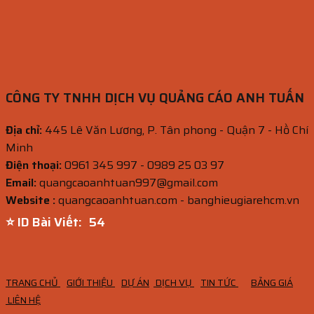
CÔNG TY TNHH DỊCH VỤ QUẢNG CÁO ANH TUẤN
Địa chỉ:
445 Lê Văn Lương, P. Tân phong - Quận 7 - Hồ Chí
Minh
Điện thoại:
0961 345 997 - 0989 25 03 97
Email:
quangcaoanhtuan997@gmail.com
Website :
quangcaoanhtuan.com - banghieugiarehcm.vn
⭐ ID Bài Viết:
52
TRANG CHỦ
GIỚI THIỆU
DỰ ÁN
DỊCH VỤ
TIN TỨC
BẢNG GIÁ
LIÊN HỆ