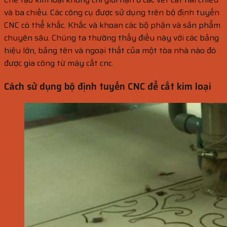
và ba chiều. Các công cụ được sử dụng trên bộ định tuyến
CNC có thể khắc. Khắc và khoan các bộ phận và sản phẩm
chuyên sâu. Chúng ta thường thấy điều này với các bảng
hiệu lớn, bảng tên và ngoại thất của một tòa nhà nào đó
được gia công từ máy cắt cnc.
Cách sử dụng bộ định tuyến CNC để cắt kim loại