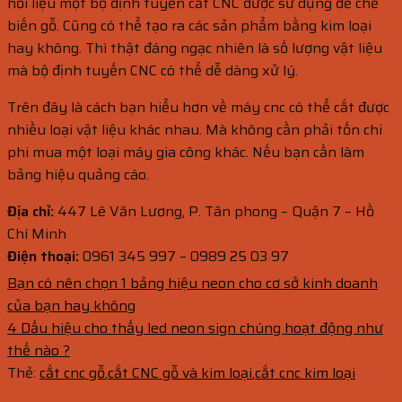
hỏi liệu một bộ định tuyến cắt CNC được sử dụng để chế
biến gỗ. Cũng có thể tạo ra các sản phẩm bằng kim loại
hay không. Thì thật đáng ngạc nhiên là số lượng vật liệu
mà bộ định tuyến CNC có thể dễ dàng xử lý.
Trên đây là cách bạn hiểu hơn về máy cnc có thể cắt được
nhiều loại vật liệu khác nhau. Mà không cần phải tốn chi
phi mua một loại máy gia công khác. Nếu bạn cần làm
bảng hiệu quảng cáo.
Địa chỉ:
447 Lê Văn Lương, P. Tân phong – Quận 7 – Hồ
Chí Minh
Điện thoại:
0961 345 997 – 0989 25 03 97
Bạn có nên chọn 1 bảng hiệu neon cho cơ sở kinh doanh
của bạn hay không
4 Dấu hiệu cho thấy led neon sign chúng hoạt động như
thế nào ?
Thẻ:
cắt cnc gỗ
,
cắt CNC gỗ và kim loại
,
cắt cnc kim loại