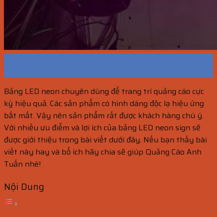
28
Th10
Bảng LED neon chuyên dùng để trang trí quảng cáo cực
kỳ hiệu quả. Các sản phẩm có hình dáng độc lạ hiệu ứng
bắt mắt. Vậy nên sản phẩm rất được khách hàng chú ý.
Với nhiều ưu điểm và lợi ích của bảng LED neon sign sẽ
được giới thiệu trong bài viết dưới đây. Nếu bạn thấy bài
viết này hay và bổ ích hãy chia sẽ giúp Quảng Cáo Anh
Tuấn nhé!
Nội Dung