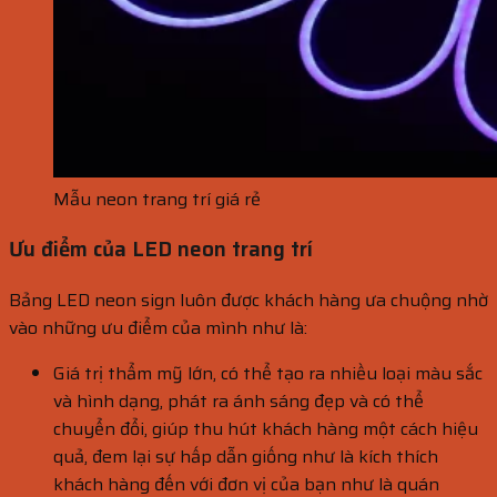
Mẫu neon trang trí giá rẻ
Ưu điểm của LED neon trang trí
Bảng LED neon sign luôn được khách hàng ưa chuộng nhờ
vào những ưu điểm của mình như là:
Giá trị thẩm mỹ lớn, có thể tạo ra nhiều loại màu sắc
và hình dạng, phát ra ánh sáng đẹp và có thể
chuyển đổi, giúp thu hút khách hàng một cách hiệu
quả, đem lại sự hấp dẫn giống như là kích thích
khách hàng đến với đơn vị của bạn như là quán