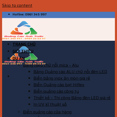
Skip to content
Hotline: 0961 345 997
TRANG CHỦ
GIỚI THIỆU
DỰ ÁN
Bảng hiệu chữ nổi mica – Alu
Bảng Quảng cáo ALU chữ nổi đèn LED
Biển bảng inox ăn mòn giá rẻ
Biển Quảng cáo bạt Hiflex
Biển quảng cáo công ty
Thiết kế – Thi công Bảng đèn LED giá rẻ
In UV kĩ thuật số
Biển quảng cáo cửa hàng