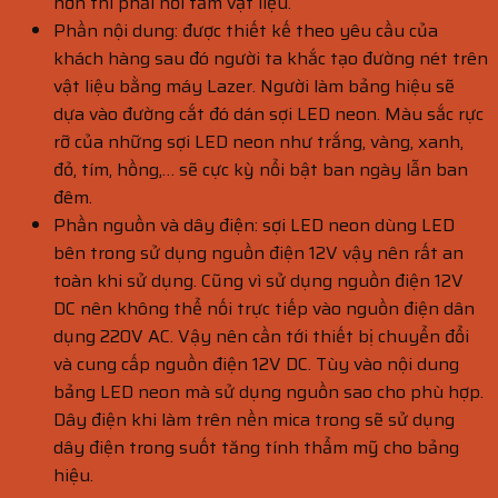
hơn thì phải nối tấm vật liệu.
Phần nội dung: được thiết kế theo yêu cầu của
khách hàng sau đó người ta khắc tạo đường nét trên
vật liệu bằng máy Lazer. Người làm bảng hiệu sẽ
dựa vào đường cắt đó dán sợi LED neon. Màu sắc rực
rỡ của những sợi LED neon như trắng, vàng, xanh,
đỏ, tím, hồng,… sẽ cực kỳ nổi bật ban ngày lẫn ban
đêm.
Phần nguồn và dây điện: sợi LED neon dùng LED
bên trong sử dụng nguồn điện 12V vậy nên rất an
toàn khi sử dụng. Cũng vì sử dụng nguồn điện 12V
DC nên không thể nối trực tiếp vào nguồn điện dân
dụng 220V AC. Vậy nên cần tới thiết bị chuyển đổi
và cung cấp nguồn điện 12V DC. Tùy vào nội dung
bảng LED neon mà sử dụng nguồn sao cho phù hợp.
Dây điện khi làm trên nền mica trong sẽ sử dụng
dây điện trong suốt tăng tính thẩm mỹ cho bảng
hiệu.