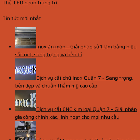
Thẻ:
LED neon trang trí
Tin tức mới nhất
Inox ăn mòn – Giải pháp số 1 làm bảng hiệu
sắc nét, sang trọng và bền bỉ
Dịch vụ cắt chữ inox Quận 7 – Sang trọng,
bền đẹp và chuẩn thẩm mỹ cao cấp
Dịch vụ cắt CNC kim loại Quận 7 – Giải pháp
gia công chính xác, linh hoạt cho mọi nhu cầu