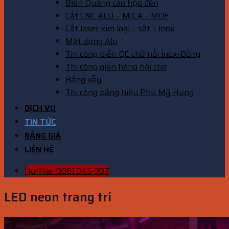
Biển Quảng cáo hộp đèn
Cắt CNC ALU – MICA – MDF
Cắt laser kim loại – sắt – inox
Mặt dựng Alu
Thi công biển QC chữ nổi inox-Đồng
Thi công gian hàng hội chợ
Bảng vẫy
Thi công bảng hiệu Phú Mỹ Hưng
DỊCH VỤ
TIN TỨC
BẢNG GIÁ
LIÊN HỆ
Hotline: 0961 345 997
LED neon trang trí