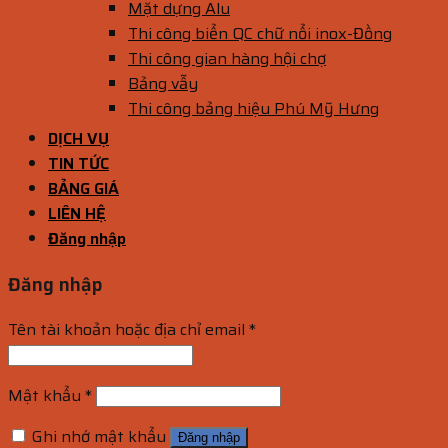
Mặt dựng Alu
Thi công biển QC chữ nổi inox-Đồng
Thi công gian hàng hội chợ
Bảng vẫy
Thi công bảng hiệu Phú Mỹ Hưng
DỊCH VỤ
TIN TỨC
BẢNG GIÁ
LIÊN HỆ
Đăng nhập
Đăng nhập
Tên tài khoản hoặc địa chỉ email
*
Mật khẩu
*
Ghi nhớ mật khẩu
Đăng nhập