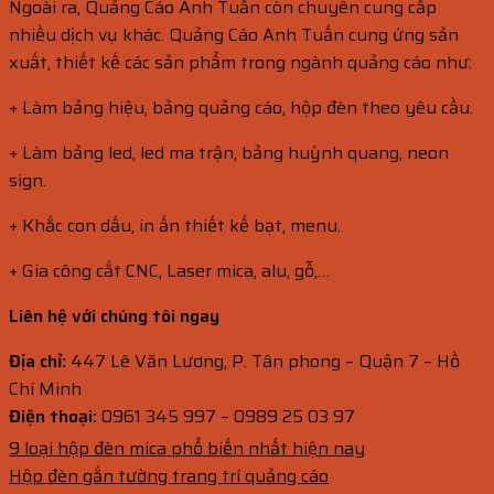
Ngoài ra, Quảng Cáo Anh Tuấn còn chuyên cung cấp
nhiều dịch vụ khác. Quảng Cáo Anh Tuấn cung ứng sản
xuất, thiết kế các sản phẩm trong ngành quảng cáo như:
+ Làm bảng hiệu, bảng quảng cáo, hộp đèn theo yêu cầu.
+ Làm bảng led, led ma trận, bảng huỳnh quang, neon
sign.
+ Khắc con dấu, in ấn thiết kế bạt, menu.
+ Gia công cắt CNC, Laser mica, alu, gỗ,…
Liên hệ với chúng tôi ngay
Địa chỉ:
447 Lê Văn Lương, P. Tân phong – Quận 7 – Hồ
Chí Minh
Điện thoại:
0961 345 997 – 0989 25 03 97
9 loại hộp đèn mica phổ biến nhất hiện nay
Hộp đèn gắn tường trang trí quảng cáo