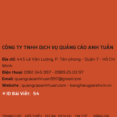
CÔNG TY TNHH DỊCH VỤ QUẢNG CÁO ANH TUẤN
Địa chỉ:
445 Lê Văn Lương, P. Tân phong - Quận 7 - Hồ Chí
Minh
Điện thoại:
0961 345 997 - 0989 25 03 97
Email:
quangcaoanhtuan997@gmail.com
Website :
quangcaoanhtuan.com - banghieugiarehcm.vn
⭐ ID Bài Viết:
52
TRANG CHỦ
GIỚI THIỆU
DỰ ÁN
DỊCH VỤ
TIN TỨC
BẢNG GIÁ