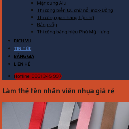
Mặt dựng Alu
Thi công biển QC chữ nổi inox-Đồng
Thi công gian hàng hội chợ
Bảng vẫy
Thi công bảng hiệu Phú Mỹ Hưng
DỊCH VỤ
TIN TỨC
BẢNG GIÁ
LIÊN HỆ
Hotline: 0961 345 997
Làm thẻ tên nhân viên nhựa giá rẻ