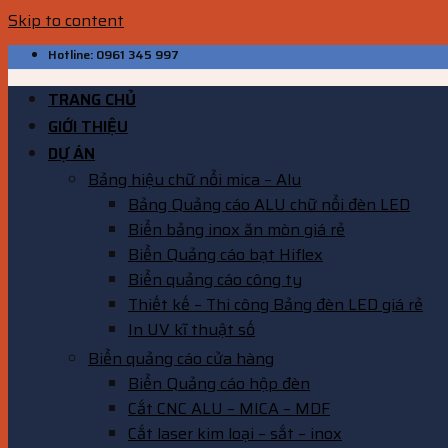
Skip to content
Hotline: 0961 345 997
TRANG CHỦ
GIỚI THIỆU
DỰ ÁN
Bảng hiệu chữ nổi mica – Alu
Bảng Quảng cáo ALU chữ nổi đèn LED
Biển bảng inox ăn mòn giá rẻ
Biển Quảng cáo bạt Hiflex
Biển quảng cáo công ty
Thiết kế – Thi công Bảng đèn LED giá rẻ
In UV kĩ thuật số
Biển quảng cáo cửa hàng
Biển Quảng cáo hộp đèn
Cắt CNC ALU – MICA – MDF
Cắt laser kim loại – sắt – inox