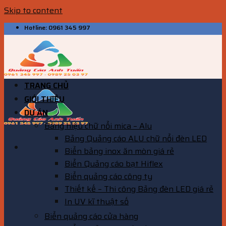
Skip to content
Hotline: 0961 345 997
TRANG CHỦ
GIỚI THIỆU
DỰ ÁN
Bảng hiệu chữ nổi mica – Alu
Bảng Quảng cáo ALU chữ nổi đèn LED
Biển bảng inox ăn mòn giá rẻ
Biển Quảng cáo bạt Hiflex
Biển quảng cáo công ty
Thiết kế – Thi công Bảng đèn LED giá rẻ
In UV kĩ thuật số
Biển quảng cáo cửa hàng