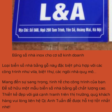
Bảng số nhà inox cho cơ sở kinh doanh
Loại biển số nhà bằng gỗ này đặc biệt phù hợp với các
công trình như vila, biệt thự, các ngôi nhà quy mô…
Mang đến sự sang trọng, tinh tế cho công trình của bạn.
Để sở hữu một mẫu biển số nhà bằng gỗ chất lượng cao.
Thiết kế đẹp với giá cạnh tranh trên thị trường, quý khách
hàng vui lòng liên hệ Qc Anh Tuấn để được hỗ trợ tốt nhất
nhé!