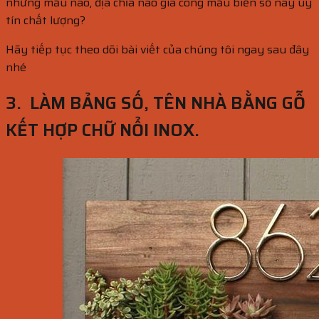
những mẫu nào, địa chỉa nào gia công mẫu biển số này uy
tín chất lượng?
Hãy tiếp tục theo dõi bài viết của chúng tôi ngay sau đây
nhé
3. LÀM BẢNG SỐ, TÊN NHÀ BẰNG GỖ
KẾT HỢP CHỮ NỔI INOX.