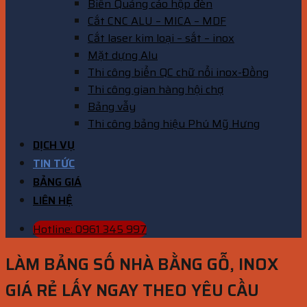
Biển Quảng cáo hộp đèn
Cắt CNC ALU – MICA – MDF
Cắt laser kim loại – sắt – inox
Mặt dựng Alu
Thi công biển QC chữ nổi inox-Đồng
Thi công gian hàng hội chợ
Bảng vẫy
Thi công bảng hiệu Phú Mỹ Hưng
DỊCH VỤ
TIN TỨC
BẢNG GIÁ
LIÊN HỆ
Hotline: 0961 345 997
LÀM BẢNG SỐ NHÀ BẰNG GỖ, INOX
GIÁ RẺ LẤY NGAY THEO YÊU CẦU