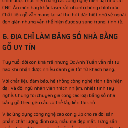
chìm được thực hiện bằng các công nghệ hiện đại như cắt
CNC. Ăn mòn hay khắc laser rất nhanh chóng chính xác.
Chất liệu gỗ vẫn mang lại sự thu hút đặc biệt nhờ vẻ ngoài
đơn giản nhưng vẫn thể hiện được sự sang trọng, tinh tế.
6. ĐỊA CHỈ LÀM BẢNG SỐ NHÀ BẰNG
GỖ UY TÍN
Tuy tuổi đời còn khá trẻ nhưng Qc Anh Tuấn vẫn rất tự
hào khi nhận được nhiều đánh giá tốt từ khách hàng.
Với chất liệu đảm bảo, hệ thống công nghệ tiên tiến hiện
đại. Và đội ngũ nhân viên trách nhiệm, nhiệt tình tay
nghề. Chúng tôi chuyên gia công các loại bảng số nhà
bằng gỗ theo yêu cầu có thể lấy liền tại chỗ.
Việc ứng dụng công nghệ cao còn giúp cho ra đời sản
phẩm chất lượng đỉnh cao, mẫu mã đẹp mắt. Từng sản