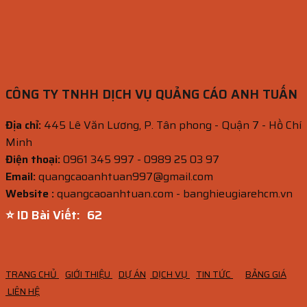
CÔNG TY TNHH DỊCH VỤ QUẢNG CÁO ANH TUẤN
Địa chỉ:
445 Lê Văn Lương, P. Tân phong - Quận 7 - Hồ Chí
Minh
Điện thoại:
0961 345 997 - 0989 25 03 97
Email:
quangcaoanhtuan997@gmail.com
Website :
quangcaoanhtuan.com - banghieugiarehcm.vn
⭐ ID Bài Viết:
61
TRANG CHỦ
GIỚI THIỆU
DỰ ÁN
DỊCH VỤ
TIN TỨC
BẢNG GIÁ
LIÊN HỆ