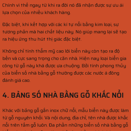
Chính vì thế ngay từ khi ra đời nó đã nhận được sự ưu ái
lựa chọn của nhiều khách hàng.
Đặc biệt, khi kết hợp với các kí tự nổi bằng kim loại, sự
tương phản mà hai chất liệu này. Nó giúp mang lại sẽ tạo
ra hiệu ứng thu hút thị giác đặc biệt.
Không chỉ tính thẩm mỹ cao lới biển này còn tạo ra độ
bền và cực sang trọng cho căn nhà. Hiện nay loại biển gia
công từ gỗ này khá được ưa chuộng. Bởi tính phong thủy
của biển số nhà bằng gỗ thường được các nước á đông
đánh giá cao.
4. BẢNG SỐ NHÀ BẰNG GỖ KHẮC NỔI
Khác với bảng gỗ gắn inox chữ nổi, mẫu biển này được làm
từ gỗ nguyên khối. Và nội dung, địa chỉ, tên nhà được khắc
nổi trên tấm gỗ luôn. Đa phần những biển số nhà bằng gỗ