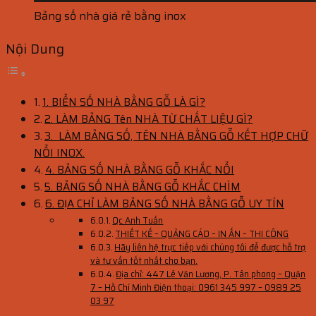
Bảng số nhà giá rẻ bằng inox
Nội Dung
1. BIỂN SỐ NHÀ BẰNG GỖ LÀ GÌ?
2. LÀM BẢNG Tên NHÀ TỪ CHẤT LIỆU GÌ?
3. LÀM BẢNG SỐ, TÊN NHÀ BẰNG GỖ KẾT HỢP CHỮ
NỔI INOX.
4. BẢNG SỐ NHÀ BẰNG GỖ KHẮC NỔI
5. BẢNG SỐ NHÀ BẰNG GỖ KHẮC CHÌM
6. ĐỊA CHỈ LÀM BẢNG SỐ NHÀ BẰNG GỖ UY TÍN
Qc Anh Tuấn
THIẾT KẾ – QUẢNG CÁO – IN ẤN – THI CÔNG
Hãy liên hệ trực tiếp với chúng tôi để được hỗ trợ
và tư vấn tốt nhất cho bạn.
Địa chỉ: 447 Lê Văn Lương, P. Tân phong – Quận
7 – Hồ Chí Minh Điện thoại: 0961 345 997 – 0989 25
03 97