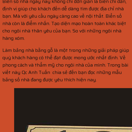
Biển số nhà ngày nay không chỉ đơn giản là biển chỉ dẫn,
định vị giúp cho khách đến dễ dàng tìm được địa chỉ nhà
bạn. Mà với yêu cầu ngày càng cao về nội thất. Biển số
nhà còn là điểm nhấn. Tạo diện mạo hoàn toàn khác biệt
cho ngôi nhà thân yêu của bạn. So với những ngôi nhà
hàng xóm.
Làm bảng nhà bằng gỗ là một trong những giải pháp giúp
quý khách hàng có thể đạt được mong ước nhất định. Về
phong cách và thẩm mỹ cho ngôi nhà của mình. Trong bài
viết này Qc Anh Tuấn chia sẻ đến bạn đọc những mẫu
bảng số nhà đang được yêu thích hiện nay.