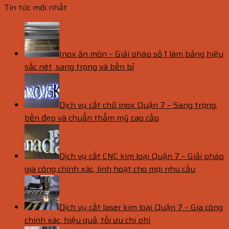
Tin tức mới nhất
Inox ăn mòn – Giải pháp số 1 làm bảng hiệu
sắc nét, sang trọng và bền bỉ
Dịch vụ cắt chữ inox Quận 7 – Sang trọng,
bền đẹp và chuẩn thẩm mỹ cao cấp
Dịch vụ cắt CNC kim loại Quận 7 – Giải pháp
gia công chính xác, linh hoạt cho mọi nhu cầu
Dịch vụ cắt laser kim loại Quận 7 – Gia công
chính xác, hiệu quả, tối ưu chi phí