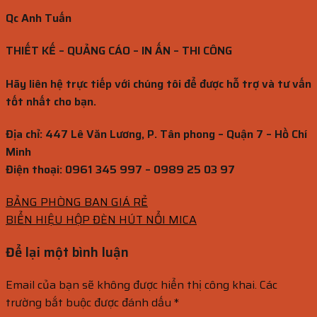
Qc Anh Tuấn
THIẾT KẾ – QUẢNG CÁO – IN ẤN – THI CÔNG
Hãy liên hệ trực tiếp với chúng tôi để được hỗ trợ và tư vấn
tốt nhất cho bạn.
Địa chỉ:
447 Lê Văn Lương, P. Tân phong – Quận 7 – Hồ Chí
Minh
Điện thoại:
0961 345 997 – 0989 25 03 97
BẢNG PHÒNG BAN GIÁ RẺ
BIỂN HIỆU HỘP ĐÈN HÚT NỔI MICA
Để lại một bình luận
Email của bạn sẽ không được hiển thị công khai.
Các
trường bắt buộc được đánh dấu
*