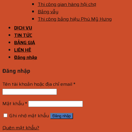
Thi công gian hàng hội chợ
Bảng vẫy
Thi công bảng hiệu Phú Mỹ Hưng
DỊCH VỤ
TIN TỨC
BẢNG GIÁ
LIÊN HỆ
Đăng nhập
Đăng nhập
Tên tài khoản hoặc địa chỉ email
*
Mật khẩu
*
Ghi nhớ mật khẩu
Đăng nhập
Quên mật khẩu?