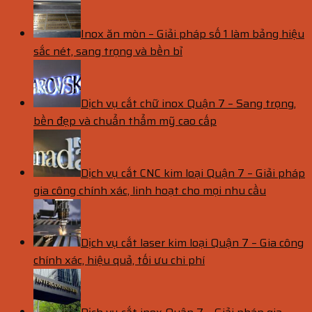
Inox ăn mòn – Giải pháp số 1 làm bảng hiệu
sắc nét, sang trọng và bền bỉ
Dịch vụ cắt chữ inox Quận 7 – Sang trọng,
bền đẹp và chuẩn thẩm mỹ cao cấp
Dịch vụ cắt CNC kim loại Quận 7 – Giải pháp
gia công chính xác, linh hoạt cho mọi nhu cầu
Dịch vụ cắt laser kim loại Quận 7 – Gia công
chính xác, hiệu quả, tối ưu chi phí