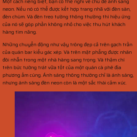
Một cách riêng biệt, bạn có thể nghĩ về chủ đề ánh sáng
neon. Nếu nó có thể được kết hợp trang nhã với đèn sàn,
đèn chùm. Và đèn treo tường thông thường thì hiệu ứng
của nó sẽ góp phần không nhỏ cho việc thu hút khách
hàng tìm năng.
Những chuyển động như vậy trông đẹp cả trên gạch trần
của quán bar kiểu gác xép. Và trên mặt phẳng được nhân
đôi nhẵn trong một nhà hàng sang trọng. Và thậm chí
trên bức tường trát vữa tốt của một quán cà phê địa
phương ấm cúng. Ánh sáng thông thường chỉ là ánh sáng,
nhưng ánh sáng đèn neon còn là một sắc thái cảm xúc.