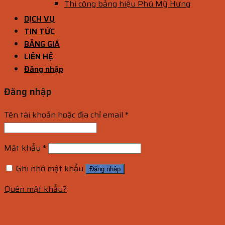
Thi công bảng hiệu Phú Mỹ Hưng
DỊCH VỤ
TIN TỨC
BẢNG GIÁ
LIÊN HỆ
Đăng nhập
Đăng nhập
Tên tài khoản hoặc địa chỉ email
*
Mật khẩu
*
Ghi nhớ mật khẩu
Đăng nhập
Quên mật khẩu?