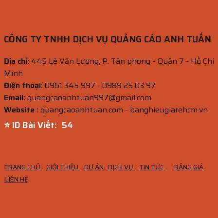
CÔNG TY TNHH DỊCH VỤ QUẢNG CÁO ANH TUẤN
Địa chỉ:
445 Lê Văn Lương, P. Tân phong - Quận 7 - Hồ Chí
Minh
Điện thoại:
0961 345 997 - 0989 25 03 97
Email:
quangcaoanhtuan997@gmail.com
Website :
quangcaoanhtuan.com - banghieugiarehcm.vn
⭐ ID Bài Viết:
53
TRANG CHỦ
GIỚI THIỆU
DỰ ÁN
DỊCH VỤ
TIN TỨC
BẢNG GIÁ
LIÊN HỆ