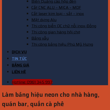
Biển Quảng cáo hộp đèn
Cắt CNC ALU – MICA – MDF
Cắt laser kim loại – sắt – inox
Mặt dựng Alu
Thi công biển QC chữ nổi inox-Đồng
Thi công gian hàng hội chợ
Bảng vẫy
Thi công bảng hiệu Phú Mỹ Hưng
DỊCH VỤ
TIN TỨC
BẢNG GIÁ
LIÊN HỆ
Hotline: 0961 345 997
Làm bảng hiệu neon cho nhà hàng,
quán bar, quấn cà phê