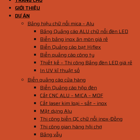
TRANG CHỦ
GIỚI THIỆU
DỰ ÁN
Bảng hiệu chữ nổi mica – Alu
Bảng Quảng cáo ALU chữ nổi đèn LED
Biển bảng inox ăn mòn giá rẻ
Biển Quảng cáo bạt Hiflex
Biển quảng cáo công ty
Thiết kế – Thi công Bảng đèn LED giá rẻ
In UV kĩ thuật số
Biển quảng cáo cửa hàng
Biển Quảng cáo hộp đèn
Cắt CNC ALU – MICA – MDF
Cắt laser kim loại – sắt – inox
Mặt dựng Alu
Thi công biển QC chữ nổi inox-Đồng
Thi công gian hàng hội chợ
Bảng vẫy