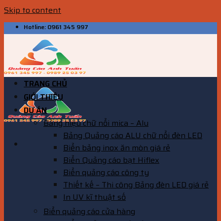
Skip to content
Hotline: 0961 345 997
TRANG CHỦ
GIỚI THIỆU
DỰ ÁN
Bảng hiệu chữ nổi mica – Alu
Bảng Quảng cáo ALU chữ nổi đèn LED
Biển bảng inox ăn mòn giá rẻ
Biển Quảng cáo bạt Hiflex
Biển quảng cáo công ty
Thiết kế – Thi công Bảng đèn LED giá rẻ
In UV kĩ thuật số
Biển quảng cáo cửa hàng