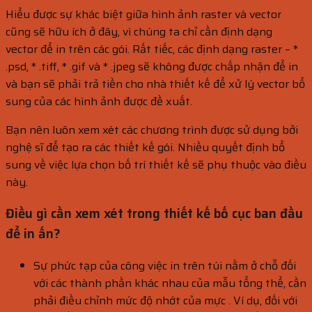
Hiểu được sự khác biệt giữa hình ảnh raster và vector
cũng sẽ hữu ích ở đây, vì chúng ta chỉ cần định dạng
vector để in trên các gói. Rất tiếc, các định dạng raster – *
.psd, * .tiff, * .gif và * .jpeg sẽ không được chấp nhận để in
và bạn sẽ phải trả tiền cho nhà thiết kế để xử lý vector bổ
sung của các hình ảnh được đề xuất.
Bạn nên luôn xem xét các chương trình được sử dụng bởi
nghệ sĩ để tạo ra các thiết kế gói. Nhiều quyết định bổ
sung về việc lựa chọn bố trí thiết kế sẽ phụ thuộc vào điều
này.
Điều gì cần xem xét trong thiết kế bố cục ban đầu
để in ấn?
Sự phức tạp của công việc in trên túi nằm ở chỗ đối
với các thành phần khác nhau của mẫu tổng thể, cần
phải điều chỉnh mức độ nhớt của mực . Ví dụ, đối với