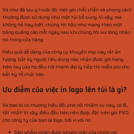
Và như đã lưu ý trước đó: một gói chắc chắn và phong cách
thường được sử dụng như một túi bổ sung. Vì vậy, mà
không hề hay biết, chúng tôi hầu như mang theo một
bảng quảng cáo mỗi ngày sau khi chúng tôi vui lòng nhận
nó trong cửa hàng.
Hiệu quả dễ dàng của công cụ khuyến mại này rất ấn
tượng: bất kỳ người tiêu dùng nào nhận được gói hàng
trên tay của họ đều trở thành đại lý tiếp thị miễn phí cho
bất kỳ tổ chức nào.
Ưu điểm của việc in logo lên túi là gì?
Và bao bì có thương hiệu đối phó với nhiệm vụ này, có lẽ,
tốt nhất! Vì vậy, điều đầu tiên nên được đặt trên gói PVD
cho công ty của bạn là logo, bởi vì với nó:
Sản phẩm nhận được khuôn mặt của chính nó;