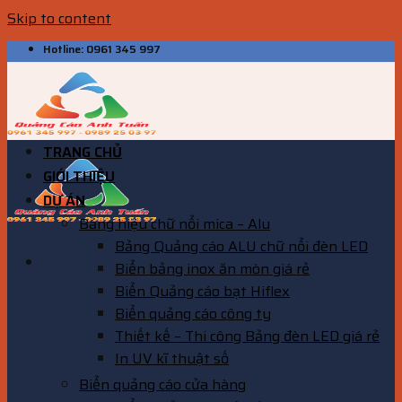
Skip to content
Hotline: 0961 345 997
TRANG CHỦ
GIỚI THIỆU
DỰ ÁN
Bảng hiệu chữ nổi mica – Alu
Bảng Quảng cáo ALU chữ nổi đèn LED
Biển bảng inox ăn mòn giá rẻ
Biển Quảng cáo bạt Hiflex
Biển quảng cáo công ty
Thiết kế – Thi công Bảng đèn LED giá rẻ
In UV kĩ thuật số
Biển quảng cáo cửa hàng