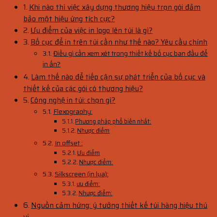
Khi nào thì việc xây dựng thương hiệu trọn gói đảm
bảo một hiệu ứng tích cực?
Ưu điểm của việc in logo lên túi là gì?
Bố cục để in trên túi cần như thế nào? Yêu cầu chính
Điều gì cần xem xét trong thiết kế bố cục ban đầu để
in ấn?
Làm thế nào để tiếp cận sự phát triển của bố cục và
thiết kế của các gói có thương hiệu?
Công nghệ in túi: chọn gì?
Flexography:
Phương pháp phổ biến nhất:
Nhược điểm
In offset :
Ưu điểm
Nhược điểm:
Silkscreen (in lụa):
ưu điểm:
Nhược điểm:
Nguồn cảm hứng: ý tưởng thiết kế túi hàng hiệu thú