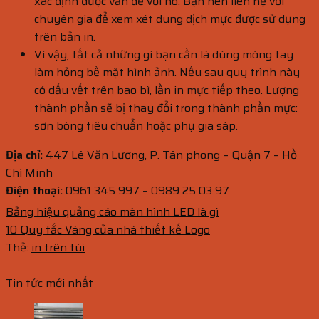
xác định được vấn đề với nó. Bạn nên liên hệ với
chuyên gia để xem xét dung dịch mực được sử dụng
trên bản in.
Vì vậy, tất cả những gì bạn cần là dùng móng tay
làm hỏng bề mặt hình ảnh. Nếu sau quy trình này
có dấu vết trên bao bì, lần in mực tiếp theo. Lượng
thành phần sẽ bị thay đổi trong thành phần mực:
sơn bóng tiêu chuẩn hoặc phụ gia sáp.
Địa chỉ:
447 Lê Văn Lương, P. Tân phong – Quận 7 – Hồ
Chí Minh
Điện thoại:
0961 345 997 – 0989 25 03 97
Bảng hiệu quảng cáo màn hình LED là gì
10 Quy tắc Vàng của nhà thiết kế Logo
Thẻ:
in trên túi
Tin tức mới nhất