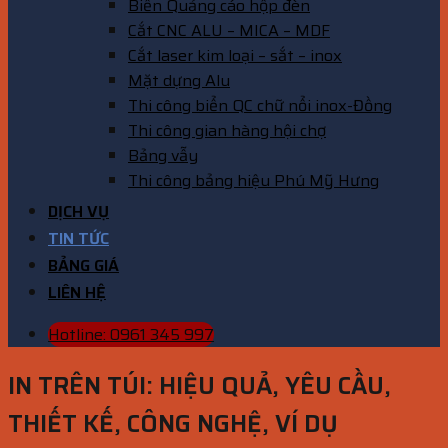
Biển Quảng cáo hộp đèn
Cắt CNC ALU – MICA – MDF
Cắt laser kim loại – sắt – inox
Mặt dựng Alu
Thi công biển QC chữ nổi inox-Đồng
Thi công gian hàng hội chợ
Bảng vẫy
Thi công bảng hiệu Phú Mỹ Hưng
DỊCH VỤ
TIN TỨC
BẢNG GIÁ
LIÊN HỆ
Hotline: 0961 345 997
IN TRÊN TÚI: HIỆU QUẢ, YÊU CẦU,
THIẾT KẾ, CÔNG NGHỆ, VÍ DỤ