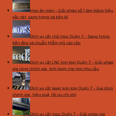
Inox ăn mòn – Giải pháp số 1 làm bảng hiệu
sắc nét, sang trọng và bền bỉ
Dịch vụ cắt chữ inox Quận 7 – Sang trọng,
bền đẹp và chuẩn thẩm mỹ cao cấp
Dịch vụ cắt CNC kim loại Quận 7 – Giải pháp
gia công chính xác, linh hoạt cho mọi nhu cầu
Dịch vụ cắt laser kim loại Quận 7 – Gia công
chính xác, hiệu quả, tối ưu chi phí
Dịch vụ cắt inox Quận 7 – Giải pháp gia