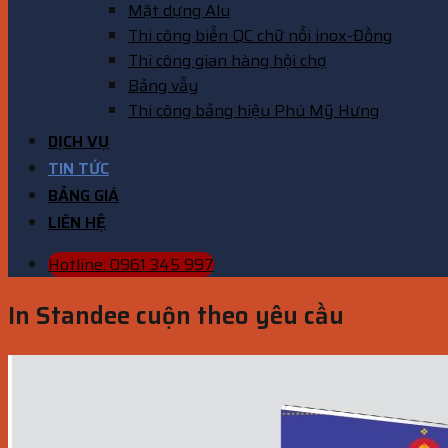
Mặt dựng Alu
Thi công biển QC chữ nổi inox-Đồng
Thi công gian hàng hội chợ
Bảng vẫy
Thi công bảng hiệu Phú Mỹ Hưng
DỊCH VỤ
TIN TỨC
BẢNG GIÁ
LIÊN HỆ
Hotline: 0961 345 997
In Standee cuộn theo yêu cầu