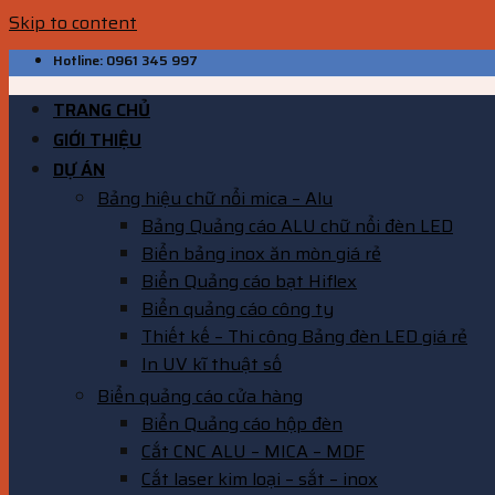
Skip to content
Hotline: 0961 345 997
TRANG CHỦ
GIỚI THIỆU
DỰ ÁN
Bảng hiệu chữ nổi mica – Alu
Bảng Quảng cáo ALU chữ nổi đèn LED
Biển bảng inox ăn mòn giá rẻ
Biển Quảng cáo bạt Hiflex
Biển quảng cáo công ty
Thiết kế – Thi công Bảng đèn LED giá rẻ
In UV kĩ thuật số
Biển quảng cáo cửa hàng
Biển Quảng cáo hộp đèn
Cắt CNC ALU – MICA – MDF
Cắt laser kim loại – sắt – inox