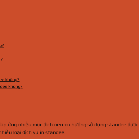
ào?
y?
dee không?
andee không?
đáp ứng nhiều mục đích nên xu hướng sử dụng standee được tì
hiều loại dịch vụ in standee.