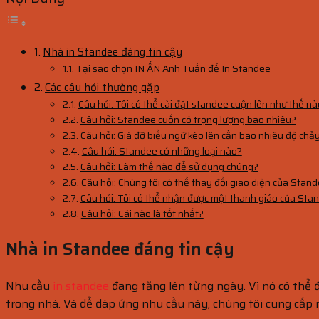
Nhà in Standee đáng tin cậy
Tại sao chọn IN ẤN Anh Tuấn để In Standee
Các câu hỏi thường gặp
Câu hỏi: Tôi có thể cài đặt standee cuộn lên như thế n
Câu hỏi: Standee cuốn có trọng lượng bao nhiêu?
Câu hỏi: Giá đỡ biểu ngữ kéo lên cần bao nhiêu độ chả
Câu hỏi: Standee có những loại nào?
Câu hỏi: Làm thế nào để sử dụng chúng?
Câu hỏi: Chúng tôi có thể thay đổi giao diện của Stan
Câu hỏi: Tôi có thể nhận được một thanh giáo của St
Câu hỏi: Cái nào là tốt nhất?
Nhà in Standee đáng tin cậy
Nhu cầu
in standee
đang tăng lên từng ngày. Vì nó có thể 
trong nhà. Và để đáp ứng nhu cầu này, chúng tôi cung cấp n