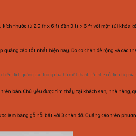
kích thước từ 2,5 ft x 6 ft đến 3 ft x 6 ft với một túi khó
p quảng cáo tốt nhất hiện nay. Do có chân đế rộng và các t
 chiến dịch quảng cáo trong nhà. Có một thanh sắt nhẹ cố định từ phía
t trên bàn. Chủ yếu được tìm thấy tại khách sạn, nhà hàng, 
ợc làm bằng gỗ nổi bật với 3 chân đỡ. Quảng cáo trên phương