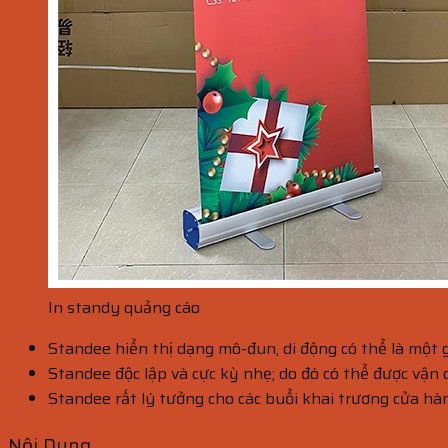
In standy quảng cáo
Standee hiển thị dạng mô-đun, di động có thể là một g
Standee độc ​​lập và cực kỳ nhẹ; do đó có thể được vận
Standee rất lý tưởng cho các buổi khai trương cửa hàn
Nội Dung