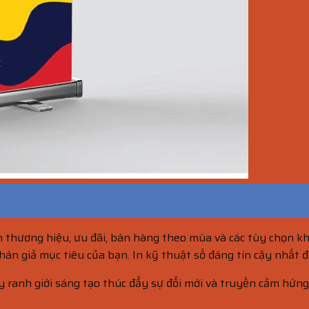
n thương hiệu, ưu đãi, bán hàng theo mùa và các tùy chọn khá
 khán giả mục tiêu của bạn. In kỹ thuật số đáng tin cậy nhất 
y ranh giới sáng tạo thúc đẩy sự đổi mới và truyền cảm hứn