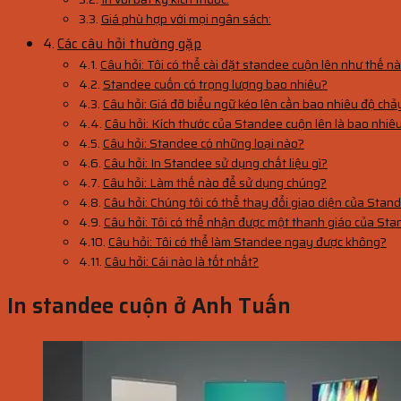
Giá phù hợp với mọi ngân sách:
Các câu hỏi thường gặp
Câu hỏi: Tôi có thể cài đặt standee cuộn lên như thế n
Standee cuốn có trọng lượng bao nhiêu?
Câu hỏi: Giá đỡ biểu ngữ kéo lên cần bao nhiêu độ chả
Câu hỏi: Kích thước của Standee cuộn lên là bao nhiê
Câu hỏi: Standee có những loại nào?
Câu hỏi: In Standee sử dụng chất liệu gì?
Câu hỏi: Làm thế nào để sử dụng chúng?
Câu hỏi: Chúng tôi có thể thay đổi giao diện của Sta
Câu hỏi: Tôi có thể nhận được một thanh giáo của St
Câu hỏi: Tôi có thể làm Standee ngay được không?
Câu hỏi: Cái nào là tốt nhất?
In standee cuộn ở Anh Tuấn