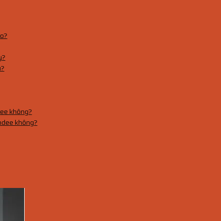
ào?
y?
u?
ndee không?
andee không?