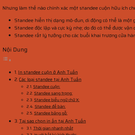
Nhưng làm thế nào chính xác một standee cuộn hữu ích ch
Standee hiển thị dạng mô-đun, di động có thể là một g
Standee độc ​​lập và cực kỳ nhẹ; do đó có thể được vận
Standee rất lý tưởng cho các buổi khai trương cửa hàn
Nội Dung
In standee cuộn ở Anh Tuấn
Các loại standee tại Anh Tuấn
Standee cuộn:
Standee sang trọng:
Standee biểu ngữ chữ X:
Standee để bàn:
Standee bảng gỗ:
Tại sao chọn in ấn tại Anh Tuấn
Thời gian nhanh nhất
In với bất kỳ kích thước: