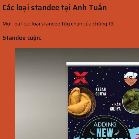
Các loại standee tại Anh Tuấn
Một loạt các loại standee tùy chọn của chúng tôi:
Standee cuộn: