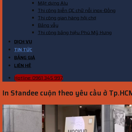
Mặt dựng Alu
Thi công biển QC chữ nổi inox-Đồng
Thi công gian hàng hội chợ
Bảng vẫy
Thi công bảng hiệu Phú Mỹ Hưng
DỊCH VỤ
TIN TỨC
BẢNG GIÁ
LIÊN HỆ
Hotline: 0961 345 997
In Standee cuộn theo yêu cầu ở Tp.HC