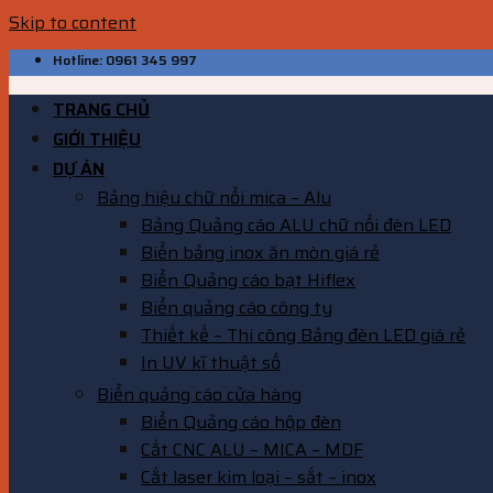
Skip to content
Hotline: 0961 345 997
TRANG CHỦ
GIỚI THIỆU
DỰ ÁN
Bảng hiệu chữ nổi mica – Alu
Bảng Quảng cáo ALU chữ nổi đèn LED
Biển bảng inox ăn mòn giá rẻ
Biển Quảng cáo bạt Hiflex
Biển quảng cáo công ty
Thiết kế – Thi công Bảng đèn LED giá rẻ
In UV kĩ thuật số
Biển quảng cáo cửa hàng
Biển Quảng cáo hộp đèn
Cắt CNC ALU – MICA – MDF
Cắt laser kim loại – sắt – inox