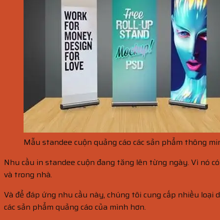
Mẫu standee cuộn quảng cáo các sản phẩm thông mi
Nhu cầu in standee cuộn đang tăng lên từng ngày. Vì nó có
và trong nhà.
Và để đáp ứng nhu cầu này, chúng tôi cung cấp nhiều loại d
các sản phẩm quảng cáo của mình hơn.