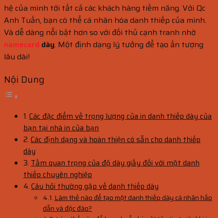
hệ của mình tới tất cả các khách hàng tiềm năng. Với Qc
Anh Tuấn, bạn có thể cá nhân hóa danh thiếp của mình.
Và dễ dàng nổi bật hơn so với đối thủ cạnh tranh nhờ
namecard
dày
. Một định dạng lý tưởng để tạo ấn tượng
lâu dài!
Nội Dung
Các đặc điểm về trọng lượng của in danh thiếp dày của
bạn tại nhà in của bạn
Các định dạng và hoàn thiện có sẵn cho danh thiếp
dày
Tầm quan trọng của độ dày giấy đối với một danh
thiếp chuyên nghiệp
Câu hỏi thường gặp về danh thiếp dày
Làm thế nào để tạo một danh thiếp dày cá nhân hấp
dẫn và độc đáo?