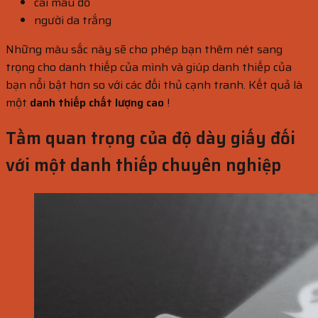
cái màu đỏ
người da trắng
Những màu sắc này sẽ cho phép bạn thêm nét sang
trọng cho danh thiếp của mình và giúp danh thiếp của
bạn nổi bật hơn so với các đối thủ cạnh tranh. Kết quả là
một
danh thiếp chất lượng cao
!
Tầm quan trọng của độ dày giấy đối
với một danh thiếp chuyên nghiệp