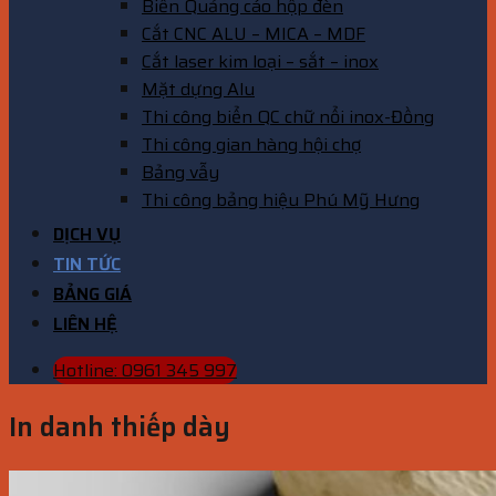
Biển Quảng cáo hộp đèn
Cắt CNC ALU – MICA – MDF
Cắt laser kim loại – sắt – inox
Mặt dựng Alu
Thi công biển QC chữ nổi inox-Đồng
Thi công gian hàng hội chợ
Bảng vẫy
Thi công bảng hiệu Phú Mỹ Hưng
DỊCH VỤ
TIN TỨC
BẢNG GIÁ
LIÊN HỆ
Hotline: 0961 345 997
In danh thiếp dày