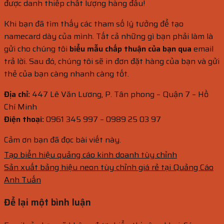
được danh thiếp chất lượng hàng đầu!
Khi bạn đã tìm thấy các tham số lý tưởng để tạo
namecard dày của mình. Tất cả những gì bạn phải làm là
gửi cho chúng tôi
biểu mẫu chấp thuận của bạn qua
email
trả lời. Sau đó, chúng tôi sẽ in đơn đặt hàng của bạn và gửi
thẻ của bạn càng nhanh càng tốt.
Địa chỉ:
447 Lê Văn Lương, P. Tân phong – Quận 7 – Hồ
Chí Minh
Điện thoại:
0961 345 997 – 0989 25 03 97
Cảm ơn bạn đã đọc bài viết này.
Tạo biển hiệu quảng cáo kinh doanh tùy chỉnh
Sản xuất bảng hiệu neon tùy chỉnh giá rẻ tại Quảng Cáo
Anh Tuấn
Để lại một bình luận