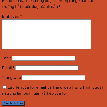
Email của bạn sẽ không được hiển thị công khai.
Các
trường bắt buộc được đánh dấu
*
Bình luận
*
Tên
*
Email
*
Trang web
Lưu tên của tôi, email, và trang web trong trình duyệt
này cho lần bình luận kế tiếp của tôi.