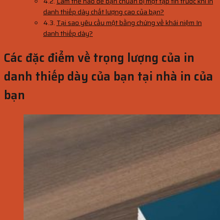
Làm thế nào để bạn chuẩn bị một tập tin trước khi in
danh thiếp dày chất lượng cao của bạn?
Tại sao yêu cầu một bằng chứng về khái niệm In
danh thiếp dày?
Các đặc điểm về trọng lượng của in
danh thiếp dày của bạn tại nhà in của
bạn