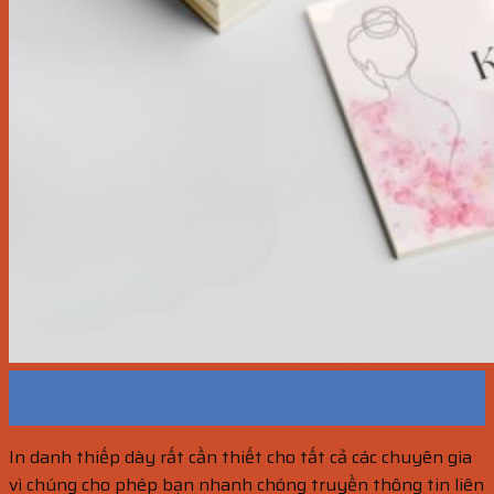
20
Th10
In danh thiếp dày rất cần thiết cho tất cả các chuyên gia
vì chúng cho phép bạn nhanh chóng truyền thông tin liên