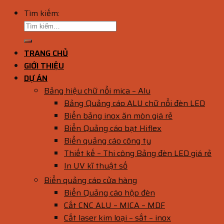
Tìm kiếm:
TRANG CHỦ
GIỚI THIỆU
DỰ ÁN
Bảng hiệu chữ nổi mica – Alu
Bảng Quảng cáo ALU chữ nổi đèn LED
Biển bảng inox ăn mòn giá rẻ
Biển Quảng cáo bạt Hiflex
Biển quảng cáo công ty
Thiết kế – Thi công Bảng đèn LED giá rẻ
In UV kĩ thuật số
Biển quảng cáo cửa hàng
Biển Quảng cáo hộp đèn
Cắt CNC ALU – MICA – MDF
Cắt laser kim loại – sắt – inox