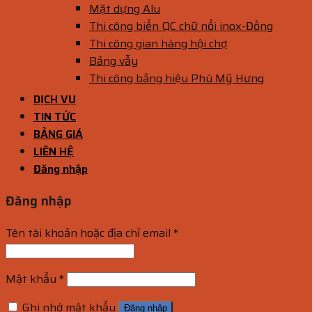
Mặt dựng Alu
Thi công biển QC chữ nổi inox-Đồng
Thi công gian hàng hội chợ
Bảng vẫy
Thi công bảng hiệu Phú Mỹ Hưng
DỊCH VỤ
TIN TỨC
BẢNG GIÁ
LIÊN HỆ
Đăng nhập
Đăng nhập
Tên tài khoản hoặc địa chỉ email
*
Mật khẩu
*
Ghi nhớ mật khẩu
Đăng nhập