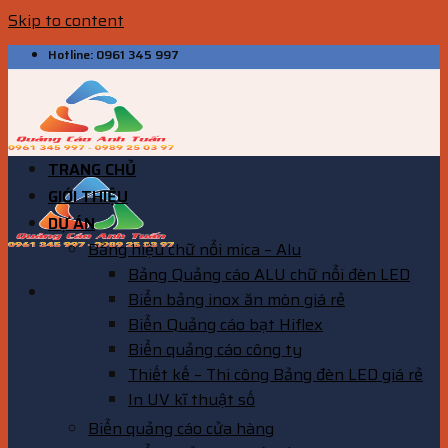
Skip to content
Hotline: 0961 345 997
TRANG CHỦ
GIỚI THIỆU
DỰ ÁN
Bảng hiệu chữ nổi mica – Alu
Bảng Quảng cáo ALU chữ nổi đèn LED
Biển bảng inox ăn mòn giá rẻ
Biển Quảng cáo bạt Hiflex
Biển quảng cáo công ty
Thiết kế – Thi công Bảng đèn LED giá rẻ
In UV kĩ thuật số
Biển quảng cáo cửa hàng