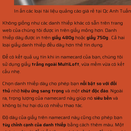
In ấn các loại tài liệu quảng cáo giá rẻ tại Qc Anh Tuấn
Không giống như các danh thiếp khác có sẵn trên trang
web của chúng tôi được in trên giấy mỏng hơn. Danh
thiếp dày được in trên
giấy 480g
hoặc
giấy 750g
. Cả hai
loại giấy danh thiếp đều dày hơn thẻ tín dụng.
Để có kết quả uy tín khi in namecard của bạn, chúng tôi
sử dụng giấy
trắng ngoài MultiLoft
, vừa mềm vừa có kết
cấu nhẹ.
Chọn danh thiếp dày cho phép bạn
nổi bật so với đối
thủ
nhờ
hiệu ứng sang trọng
và một
chút độc đáo
. Ngoài
ra, trọng lượng của namecard này giúp nó
siêu bền
và
không bị hư hại dù có nhiều thao tác.
Độ dày của giấy trên namecard này cũng cho phép bạn
tùy chỉnh cạnh của danh thiếp
bằng cách thêm màu. Một