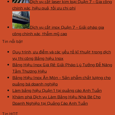
Dịch vụ cắt laser kim loại Quận 7 – Gia công
chính xác, hiệu quả, tối ưu chi phí
Dịch vụ cắt inox Quận 7 – Giải pháp gia
công chính xác, thẩm mỹ cao
Tin nổi bật
Quy trình, ưu điểm và các yếu tố kĩ thuật trong dịch
vụ thi công Bảng hiệu Inox
Bảng Hiệu Inox Giá Rẻ: Giải Pháp Lý Tưởng Để Nâng
Tầm Thương Hiệu
Bảng Hiệu Inox Ăn Mòn – Sản phẩm chất lượng cho
quảng bá doanh nghiệp
Làm bảng hiệu Quận 1 tại quảng cáo Anh Tuấn
Khám phá Dịch vụ Làm Bảng Hiệu Nhà Bè Cho
Doanh Nghiệp tại Quảng Cáo Anh Tuấn
Tin HOT