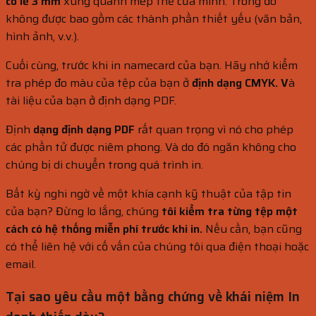
có lề 3 mm
xung quanh mép thẻ của mình. Trong đó
không được bao gồm các thành phần thiết yếu (văn bản,
hình ảnh, v.v.).
Cuối cùng, trước khi in namecard của bạn. Hãy nhớ kiểm
tra phép đo màu của tệp của bạn ở
định dạng CMYK. V
à
tài liệu của bạn ở định dạng PDF.
Định
dạng định dạng PDF
rất quan trọng vì nó cho phép
các phần tử được niêm phong. Và do đó ngăn không cho
chúng bị di chuyển trong quá trình in.
Bất kỳ nghi ngờ về một khía cạnh kỹ thuật của tập tin
của bạn? Đừng lo lắng, chúng
tôi kiểm tra từng tệp một
cách có hệ thống miễn phí trước khi in.
Nếu cần, bạn cũng
có thể liên hệ với cố vấn của chúng tôi qua điện thoại hoặc
email.
Tại sao yêu cầu một bằng chứng về khái niệm In