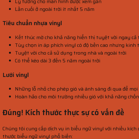
Lý tưởng cho màn hình được xem gần
Lần cuối ở ngoài trời ít nhất 5 năm
Tiêu chuẩn nhựa vinyl
Kết thúc mờ cho khả năng hiển thị tuyệt vời ngay c
Tùy chọn in áp phích vinyl có độ bền cao nhưng kinh 
Tuyệt vời cho cả sử dụng trong nhà và ngoài trời
Có thể kéo dài 3 đến 5 năm ngoài trời
Lưới vinyl
Những lỗ nhỏ cho phép gió và ánh sáng đi qua để mọi 
Hoàn hảo cho môi trường nhiều gió với khả năng chốn
Đúng! Kích thước thực sự có vấn đề
Chúng tôi cung cấp dịch vụ in biểu ngữ vinyl với nhiều kích
thước biểu ngữ vinyl phổ biến: