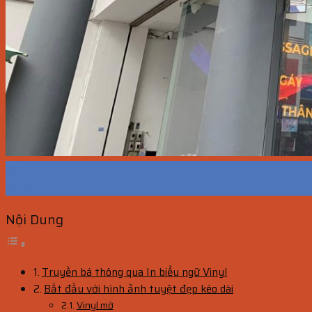
20
Th10
Nội Dung
Truyền bá thông qua In biểu ngữ Vinyl
Bắt đầu với hình ảnh tuyệt đẹp kéo dài
Vinyl mờ