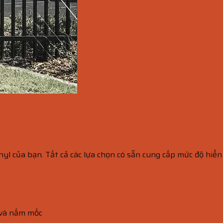
i
nyl của bạn. Tất cả các lựa chọn có sẵn cung cấp mức độ hiển 
 và nấm mốc