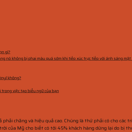
ọn gì?
g nó không bị phai màu quá sớm khi tiếp xúc trực tiếp với ánh sáng mặt 
vinyl không?
i trong việc tạo biểu ngữ của bạn
cả phải chăng và hiệu quả cao. Chúng là thứ phải có cho các tr
rời của Mỹ cho biết có tới 45% khách hàng dừng lại do bị thú