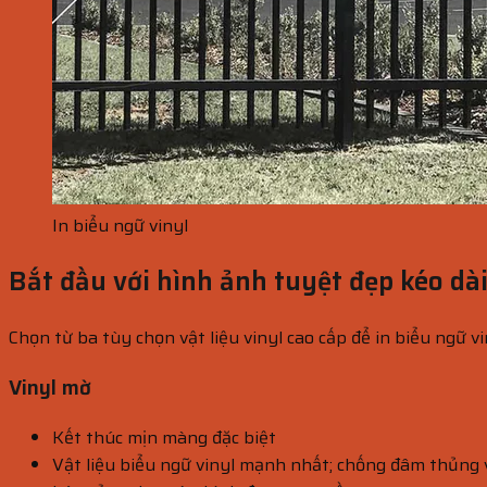
In biểu ngữ vinyl
Bắt đầu với hình ảnh tuyệt đẹp kéo dà
Chọn từ ba tùy chọn vật liệu vinyl cao cấp để in biểu ngữ vi
Vinyl mờ
Kết thúc mịn màng đặc biệt
Vật liệu biểu ngữ vinyl mạnh nhất; chống đâm thủng