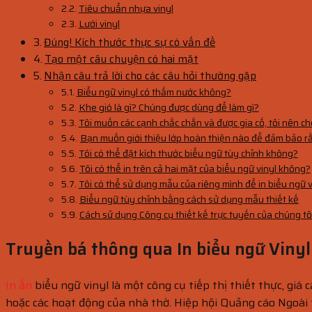
Tiêu chuẩn nhựa vinyl
Lưới vinyl
Đúng! Kích thước thực sự có vấn đề
Tạo một câu chuyện có hai mặt
Nhận câu trả lời cho các câu hỏi thường gặp
Biểu ngữ vinyl có thấm nước không?
Khe gió là gì? Chúng được dùng để làm gì?
Tôi muốn các cạnh chắc chắn và được gia cố, tôi nên ch
Bạn muốn giới thiệu lớp hoàn thiện nào để đảm bảo rằn
Tôi có thể đặt kích thước biểu ngữ tùy chỉnh không?
Tôi có thể in trên cả hai mặt của biểu ngữ vinyl không?
Tôi có thể sử dụng mẫu của riêng mình để in biểu ngữ 
Biểu ngữ tùy chỉnh bằng cách sử dụng mẫu thiết kế
Cách sử dụng Công cụ thiết kế trực tuyến của chúng tô
Truyền bá thông qua In biểu ngữ Vinyl
In ấn
biểu ngữ vinyl là một công cụ tiếp thị thiết thực, giá 
hoặc các hoạt động của nhà thờ. Hiệp hội Quảng cáo Ngoài t