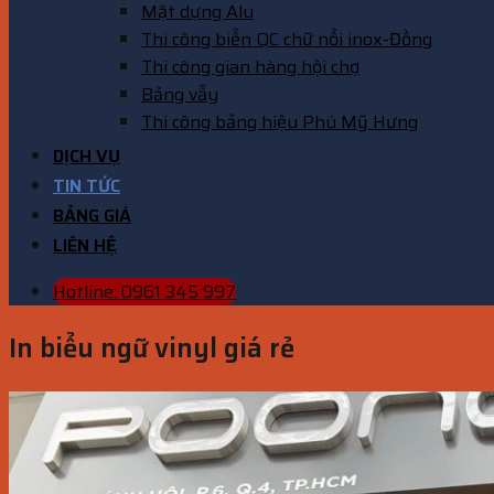
Mặt dựng Alu
Thi công biển QC chữ nổi inox-Đồng
Thi công gian hàng hội chợ
Bảng vẫy
Thi công bảng hiệu Phú Mỹ Hưng
DỊCH VỤ
TIN TỨC
BẢNG GIÁ
LIÊN HỆ
Hotline: 0961 345 997
In biểu ngữ vinyl giá rẻ