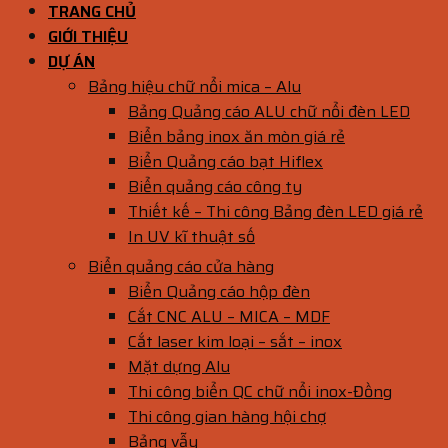
TRANG CHỦ
GIỚI THIỆU
DỰ ÁN
Bảng hiệu chữ nổi mica – Alu
Bảng Quảng cáo ALU chữ nổi đèn LED
Biển bảng inox ăn mòn giá rẻ
Biển Quảng cáo bạt Hiflex
Biển quảng cáo công ty
Thiết kế – Thi công Bảng đèn LED giá rẻ
In UV kĩ thuật số
Biển quảng cáo cửa hàng
Biển Quảng cáo hộp đèn
Cắt CNC ALU – MICA – MDF
Cắt laser kim loại – sắt – inox
Mặt dựng Alu
Thi công biển QC chữ nổi inox-Đồng
Thi công gian hàng hội chợ
Bảng vẫy