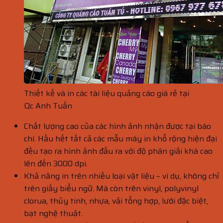
Thiết kế và in các tài liệu quảng cáo giá rẻ tại
Qc Anh Tuấn
Chất lượng cao của các hình ảnh nhận được tại báo
chí. Hầu hết tất cả các mẫu máy in khổ rộng hiện đại
đều tạo ra hình ảnh đầu ra với độ phân giải khá cao
lên đến 3000 dpi.
Khả năng in trên nhiều loại vật liệu – ví dụ, không chỉ
trên giấy biểu ngữ. Mà còn trên vinyl, polyvinyl
clorua, thủy tinh, nhựa, vải tổng hợp, lưới đặc biệt,
bạt nghệ thuật.