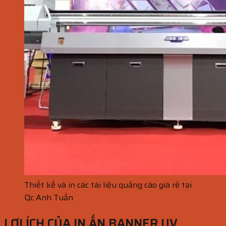
Thiết kế và in các tài liệu quảng cáo giá rẻ tại
Qc Anh Tuấn
LỢI ÍCH CỦA IN ẤN BANNER UV