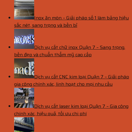
Inox ăn mòn – Giải pháp số 1 làm bảng hiệu
sắc nét, sang trọng và bền bỉ
Dịch vụ cắt chữ inox Quận 7 – Sang trọng,
bền đẹp và chuẩn thẩm mỹ cao cấp
Dịch vụ cắt CNC kim loại Quận 7 – Giải pháp
gia công chính xác, linh hoạt cho mọi nhu cầu
Dịch vụ cắt laser kim loại Quận 7 – Gia công
chính xác, hiệu quả, tối ưu chi phí