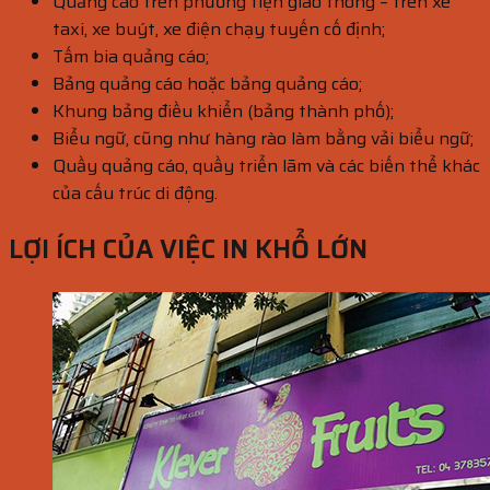
Quảng cáo trên phương tiện giao thông – trên xe
taxi, xe buýt, xe điện chạy tuyến cố định;
Tấm bia quảng cáo;
Bảng quảng cáo hoặc bảng quảng cáo;
Khung bảng điều khiển (bảng thành phố);
Biểu ngữ, cũng như hàng rào làm bằng vải biểu ngữ;
Quầy quảng cáo, quầy triển lãm và các biến thể khác
của cấu trúc di động.
LỢI ÍCH CỦA VIỆC IN KHỔ LỚN