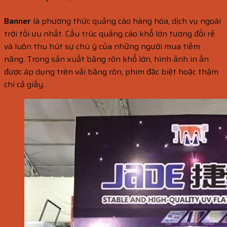
Banner
là phương thức quảng cáo hàng hóa, dịch vụ ngoài
trời tối ưu nhất. Cấu trúc quảng cáo khổ lớn tương đối rẻ
và luôn thu hút sự chú ý của những người mua tiềm
năng. Trong sản xuất băng rôn khổ lớn, hình ảnh in ấn
được áp dụng trên vải băng rôn, phim đặc biệt hoặc thậm
chí cả giấy.