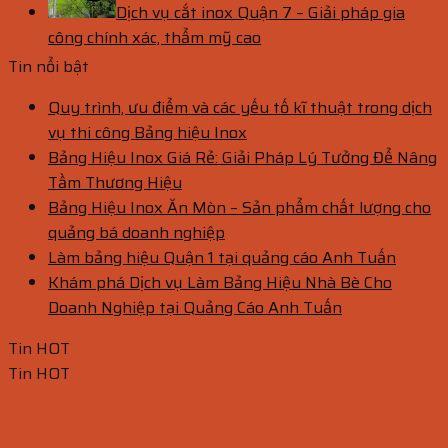
Dịch vụ cắt inox Quận 7 – Giải pháp gia
công chính xác, thẩm mỹ cao
Tin nổi bật
Quy trình, ưu điểm và các yếu tố kĩ thuật trong dịch
vụ thi công Bảng hiệu Inox
Bảng Hiệu Inox Giá Rẻ: Giải Pháp Lý Tưởng Để Nâng
Tầm Thương Hiệu
Bảng Hiệu Inox Ăn Mòn – Sản phẩm chất lượng cho
quảng bá doanh nghiệp
Làm bảng hiệu Quận 1 tại quảng cáo Anh Tuấn
Khám phá Dịch vụ Làm Bảng Hiệu Nhà Bè Cho
Doanh Nghiệp tại Quảng Cáo Anh Tuấn
Tin HOT
Tin HOT