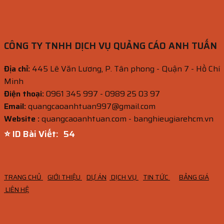
CÔNG TY TNHH DỊCH VỤ QUẢNG CÁO ANH TUẤN
Địa chỉ:
445 Lê Văn Lương, P. Tân phong - Quận 7 - Hồ Chí
Minh
Điện thoại:
0961 345 997 - 0989 25 03 97
Email:
quangcaoanhtuan997@gmail.com
Website :
quangcaoanhtuan.com - banghieugiarehcm.vn
⭐ ID Bài Viết:
53
TRANG CHỦ
GIỚI THIỆU
DỰ ÁN
DỊCH VỤ
TIN TỨC
BẢNG GIÁ
LIÊN HỆ