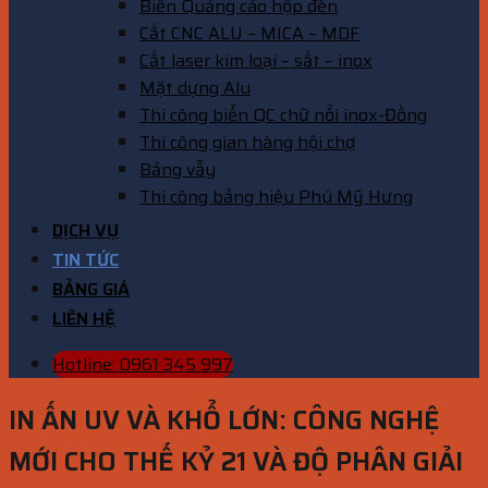
Biển Quảng cáo hộp đèn
Cắt CNC ALU – MICA – MDF
Cắt laser kim loại – sắt – inox
Mặt dựng Alu
Thi công biển QC chữ nổi inox-Đồng
Thi công gian hàng hội chợ
Bảng vẫy
Thi công bảng hiệu Phú Mỹ Hưng
DỊCH VỤ
TIN TỨC
BẢNG GIÁ
LIÊN HỆ
Hotline: 0961 345 997
IN ẤN UV VÀ KHỔ LỚN: CÔNG NGHỆ
MỚI CHO THẾ KỶ 21 VÀ ĐỘ PHÂN GIẢI