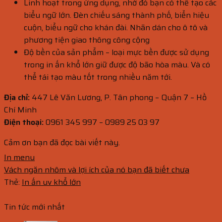
Linh hoạt trong ứng dụng, nhờ đó bạn có thể tạo các
biểu ngữ lớn. Đèn chiếu sáng thành phố, biển hiệu
cuộn, biểu ngữ cho khán đài. Nhãn dán cho ô tô và
phương tiện giao thông công cộng
Độ bền của sản phẩm – loại mực bền được sử dụng
trong in ấn khổ lớn giữ được độ bão hòa màu. Và có
thể tái tạo màu tốt trong nhiều năm tới.
Địa chỉ:
447 Lê Văn Lương, P. Tân phong – Quận 7 – Hồ
Chí Minh
Điện thoại:
0961 345 997 – 0989 25 03 97
Cảm ơn bạn đã đọc bài viết này.
In menu
Vách ngăn nhôm và lợi ích của nó bạn đã biết chưa
Thẻ:
In ấn uv khổ lớn
Tin tức mới nhất