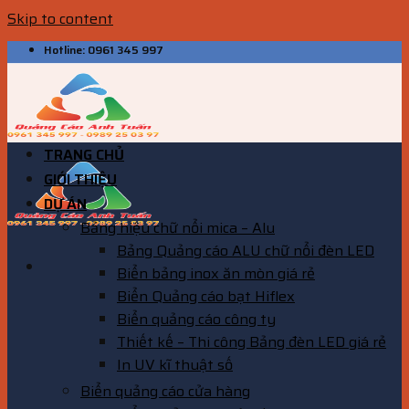
Skip to content
Hotline: 0961 345 997
TRANG CHỦ
GIỚI THIỆU
DỰ ÁN
Bảng hiệu chữ nổi mica – Alu
Bảng Quảng cáo ALU chữ nổi đèn LED
Biển bảng inox ăn mòn giá rẻ
Biển Quảng cáo bạt Hiflex
Biển quảng cáo công ty
Thiết kế – Thi công Bảng đèn LED giá rẻ
In UV kĩ thuật số
Biển quảng cáo cửa hàng