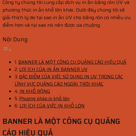
Công ty chúng tôi cung cấp dịch vụ in ấn băng rôn UV và
phương thức in ấn khổ lớn khác. Dưới đây chúng tôi sẽ
giải thích lý do tại sao in ấn UV cho băng rôn có nhiều ưu
điểm hơn và tại sao nó nên được ưa chuộng.
Nội Dung
BANNER LÀ MỘT CÔNG CỤ QUẢNG CÁO HIỆU QUẢ
LỢI ÍCH CỦA IN ẤN BANNER UV
ĐẶC ĐIỂM CỦA VIỆC SỬ DỤNG IN UV TRONG CÁC
LĨNH VỰC QUẢNG CÁO NGOÀI TRỜI KHÁC
IN KHỔ RỘNG
Phương pháp in khổ lớn
LỢI ÍCH CỦA VIỆC IN KHỔ LỚN
BANNER LÀ MỘT CÔNG CỤ QUẢNG
CÁO HIỆU QUẢ