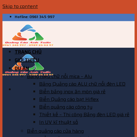
Skip to content
Hotline: 0961 345 997
TRANG CHỦ
GIỚI THIỆU
DỰ ÁN
Bảng hiệu chữ nổi mica – Alu
Bảng Quảng cáo ALU chữ nổi đèn LED
Biển bảng inox ăn mòn giá rẻ
Biển Quảng cáo bạt Hiflex
Biển quảng cáo công ty
Thiết kế – Thi công Bảng đèn LED giá rẻ
In UV kĩ thuật số
Biển quảng cáo cửa hàng