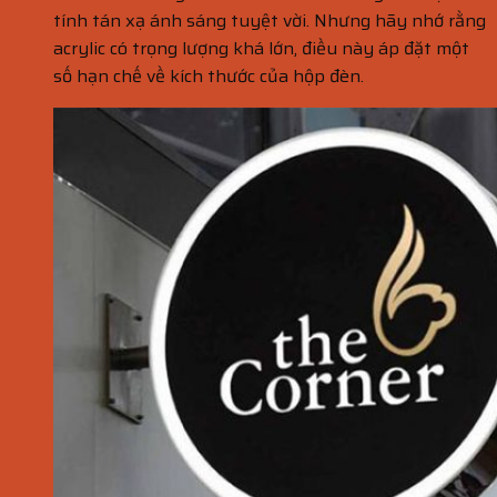
tính tán xạ ánh sáng tuyệt vời. Nhưng hãy nhớ rằng
acrylic có trọng lượng khá lớn, điều này áp đặt một
số hạn chế về kích thước của hộp đèn.