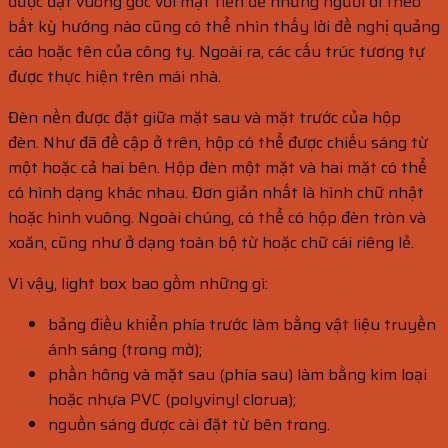
được đặt vuông góc với mặt tiền để những người đi theo
bất kỳ hướng nào cũng có thể nhìn thấy lời đề nghị quảng
cáo hoặc tên của công ty. Ngoài ra, các cấu trúc tương tự
được thực hiện trên mái nhà.
Đèn nền được đặt giữa mặt sau và mặt trước của hộp
đèn. Như đã đề cập ở trên, hộp có thể được chiếu sáng từ
một hoặc cả hai bên. Hộp đèn một mặt và hai mặt có thể
có hình dạng khác nhau. Đơn giản nhất là hình chữ nhật
hoặc hình vuông. Ngoài chúng, có thể có hộp đèn tròn và
xoăn, cũng như ở dạng toàn bộ từ hoặc chữ cái riêng lẻ.
Vì vậy,
light box
bao gồm những gì:
bảng điều khiển phía trước làm bằng vật liệu truyền
ánh sáng (trong mờ);
phần hông và mặt sau (phía sau) làm bằng kim loại
hoặc nhựa PVC (polyvinyl clorua);
nguồn sáng được cài đặt từ bên trong.