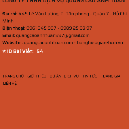
CÔNG TY TNHH DỊCH VỤ QUẢNG CÁO ANH TUẤN
Địa chỉ:
445 Lê Văn Lương, P. Tân phong - Quận 7 - Hồ Chí
Minh
Điện thoại:
0961 345 997 - 0989 25 03 97
Email:
quangcaoanhtuan997@gmail.com
Website :
quangcaoanhtuan.com - banghieugiarehcm.vn
⭐ ID Bài Viết:
53
TRANG CHỦ
GIỚI THIỆU
DỰ ÁN
DỊCH VỤ
TIN TỨC
BẢNG GIÁ
LIÊN HỆ