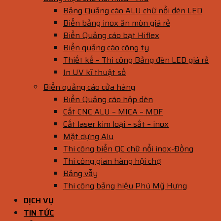
Bảng Quảng cáo ALU chữ nổi đèn LED
Biển bảng inox ăn mòn giá rẻ
Biển Quảng cáo bạt Hiflex
Biển quảng cáo công ty
Thiết kế – Thi công Bảng đèn LED giá rẻ
In UV kĩ thuật số
Biển quảng cáo cửa hàng
Biển Quảng cáo hộp đèn
Cắt CNC ALU – MICA – MDF
Cắt laser kim loại – sắt – inox
Mặt dựng Alu
Thi công biển QC chữ nổi inox-Đồng
Thi công gian hàng hội chợ
Bảng vẫy
Thi công bảng hiệu Phú Mỹ Hưng
DỊCH VỤ
TIN TỨC