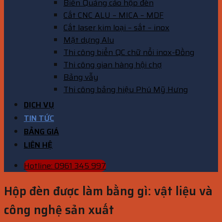
Biển Quảng cáo hộp đèn
Cắt CNC ALU – MICA – MDF
Cắt laser kim loại – sắt – inox
Mặt dựng Alu
Thi công biển QC chữ nổi inox-Đồng
Thi công gian hàng hội chợ
Bảng vẫy
Thi công bảng hiệu Phú Mỹ Hưng
DỊCH VỤ
TIN TỨC
BẢNG GIÁ
LIÊN HỆ
Hotline: 0961 345 997
Hộp đèn được làm bằng gì: vật liệu và
công nghệ sản xuất