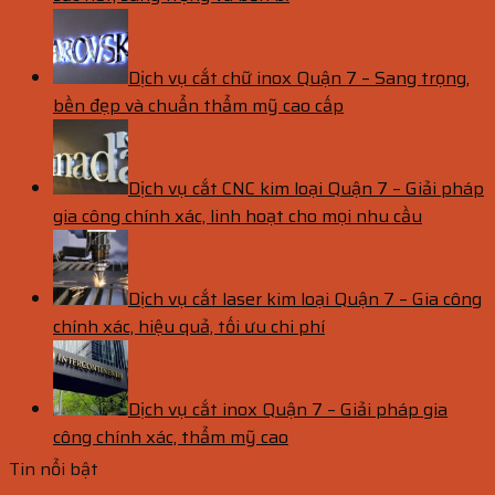
Dịch vụ cắt chữ inox Quận 7 – Sang trọng,
bền đẹp và chuẩn thẩm mỹ cao cấp
Dịch vụ cắt CNC kim loại Quận 7 – Giải pháp
gia công chính xác, linh hoạt cho mọi nhu cầu
Dịch vụ cắt laser kim loại Quận 7 – Gia công
chính xác, hiệu quả, tối ưu chi phí
Dịch vụ cắt inox Quận 7 – Giải pháp gia
công chính xác, thẩm mỹ cao
Tin nổi bật