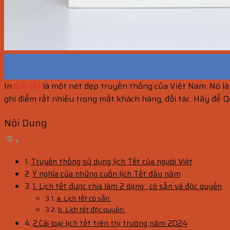
20
Th10
In
lịch tết
là một nét đẹp truyền thống của Việt Nam. Nó là 
ghi điểm rất nhiều trong mắt khách hàng, đối tác. Hãy để 
Nội Dung
Truyền thống sử dụng lịch Tết của người Việt
Ý nghĩa của những cuốn lịch Tết đầu năm
1. Lịch tết được chia làm 2 dạng: có sẵn và độc quyền
a. Lịch tết có sẵn:
b. Lịch tết độc quyền:
2.Cái loại lịch tết trên thị trường năm 2024