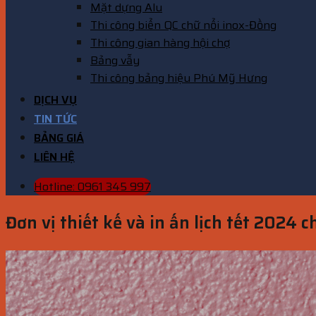
Mặt dựng Alu
Thi công biển QC chữ nổi inox-Đồng
Thi công gian hàng hội chợ
Bảng vẫy
Thi công bảng hiệu Phú Mỹ Hưng
DỊCH VỤ
TIN TỨC
BẢNG GIÁ
LIÊN HỆ
Hotline: 0961 345 997
Đơn vị thiết kế và in ấn lịch tết 2024 