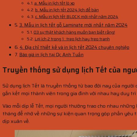
a. Mẫu in lịch tết lò xo
b. Mẫu in lịch tết 2024 lịch để bàn
c. Mẫu in lịch tết BLOCK mới nhất năm 2024
3. Mẫu in lịch tết gỗ Laminate mới nhất năm 2024
03 sự thật khách hàng muốn bạn biết rằng!
Lợi ích 2 trong 1 : treo lịch hay treo tranh
4. Địa chỉ thiết kế và in lịch tết 2024 chuyên nghiệp
Báo giá in lịch tại Qc Anh Tuấn
Truyền thống sử dụng lịch Tết của ngườ
Sử dụng lịch Tết là truyền thống từ bao đời nay của người
gắn kết mọi thành viên trong gia đình với nhau hay duy trì
Vào mỗi dịp lễ Tết, mọi người thường trao cho nhau những 
tháng để nhớ về những sự kiện quan trọng góp phần yêu th
dịp xuân về.