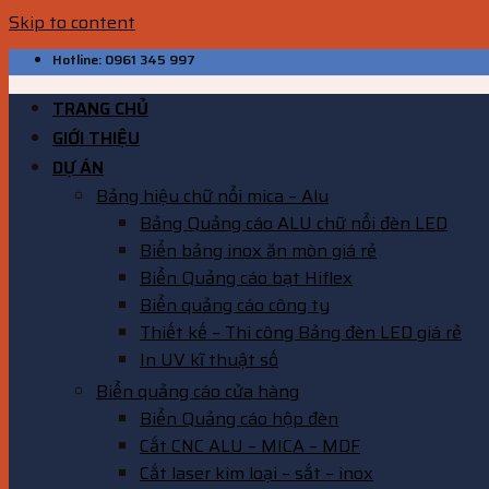
Skip to content
Hotline: 0961 345 997
TRANG CHỦ
GIỚI THIỆU
DỰ ÁN
Bảng hiệu chữ nổi mica – Alu
Bảng Quảng cáo ALU chữ nổi đèn LED
Biển bảng inox ăn mòn giá rẻ
Biển Quảng cáo bạt Hiflex
Biển quảng cáo công ty
Thiết kế – Thi công Bảng đèn LED giá rẻ
In UV kĩ thuật số
Biển quảng cáo cửa hàng
Biển Quảng cáo hộp đèn
Cắt CNC ALU – MICA – MDF
Cắt laser kim loại – sắt – inox