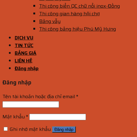
Thi công biển QC chữ nổi inox-Đồng
Thi công gian hàng hội chợ
Bảng vẫy
Thi công bảng hiệu Phú Mỹ Hưng
DỊCH VỤ
TIN TỨC
BẢNG GIÁ
LIÊN HỆ
Đăng nhập
Đăng nhập
Tên tài khoản hoặc địa chỉ email
*
Mật khẩu
*
Ghi nhớ mật khẩu
Đăng nhập