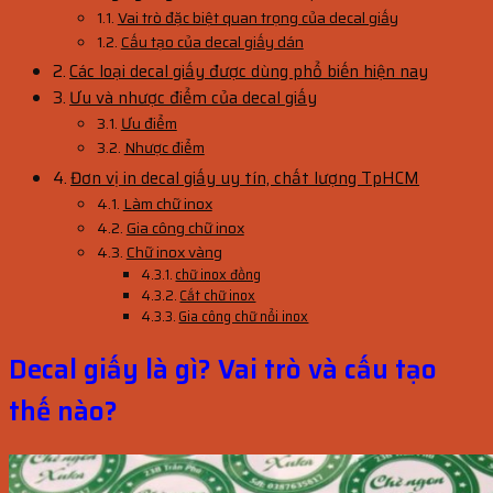
Vai trò đặc biệt quan trọng của decal giấy
Cấu tạo của decal giấy dán
Các loại decal giấy được dùng phổ biến hiện nay
Ưu và nhược điểm của decal giấy
Ưu điểm
Nhược điểm
Đơn vị in decal giấy uy tín, chất lượng TpHCM
Làm chữ inox
Gia công chữ inox
Chữ inox vàng
chữ inox đồng
Cắt chữ inox
Gia công chữ nổi inox
Decal giấy là gì? Vai trò và cấu tạo
thế nào?