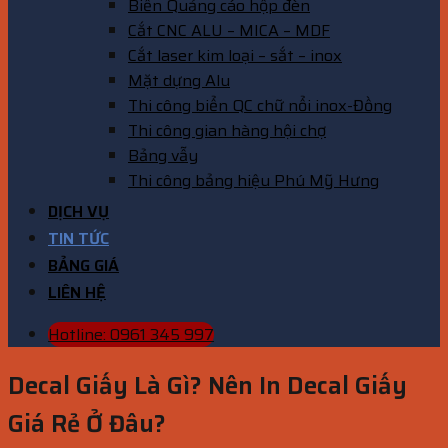
Biển Quảng cáo hộp đèn
Cắt CNC ALU – MICA – MDF
Cắt laser kim loại – sắt – inox
Mặt dựng Alu
Thi công biển QC chữ nổi inox-Đồng
Thi công gian hàng hội chợ
Bảng vẫy
Thi công bảng hiệu Phú Mỹ Hưng
DỊCH VỤ
TIN TỨC
BẢNG GIÁ
LIÊN HỆ
Hotline: 0961 345 997
Decal Giấy Là Gì? Nên In Decal Giấy
Giá Rẻ Ở Đâu?