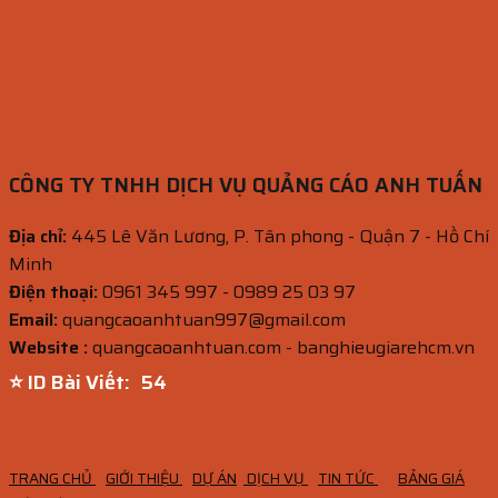
CÔNG TY TNHH DỊCH VỤ QUẢNG CÁO ANH TUẤN
Địa chỉ:
445 Lê Văn Lương, P. Tân phong - Quận 7 - Hồ Chí
Minh
Điện thoại:
0961 345 997 - 0989 25 03 97
Email:
quangcaoanhtuan997@gmail.com
Website :
quangcaoanhtuan.com - banghieugiarehcm.vn
⭐ ID Bài Viết:
53
TRANG CHỦ
GIỚI THIỆU
DỰ ÁN
DỊCH VỤ
TIN TỨC
BẢNG GIÁ