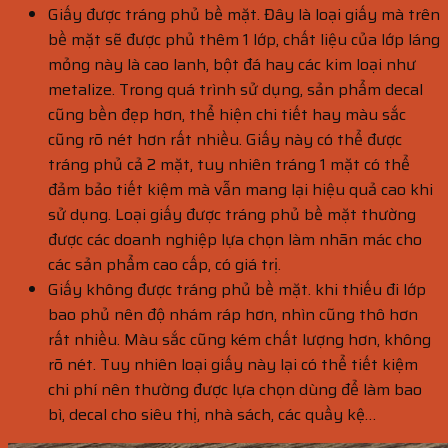
Giấy được tráng phủ bề mặt. Đây là loại giấy mà trên
bề mặt sẽ được phủ thêm 1 lớp, chất liệu của lớp láng
mỏng này là cao lanh, bột đá hay các kim loại như
metalize. Trong quá trình sử dụng, sản phẩm decal
cũng bền đẹp hơn, thể hiện chi tiết hay màu sắc
cũng rõ nét hơn rất nhiều. Giấy này có thể được
tráng phủ cả 2 mặt, tuy nhiên tráng 1 mặt có thể
đảm bảo tiết kiệm mà vẫn mang lại hiệu quả cao khi
sử dụng. Loại giấy được tráng phủ bề mặt thường
được các doanh nghiệp lựa chọn làm nhãn mác cho
các sản phẩm cao cấp, có giá trị.
Giấy không được tráng phủ bề mặt. khi thiếu đi lớp
bao phủ nên độ nhám ráp hơn, nhìn cũng thô hơn
rất nhiều. Màu sắc cũng kém chất lượng hơn, không
rõ nét. Tuy nhiên loại giấy này lại có thể tiết kiệm
chi phí nên thường được lựa chọn dùng để làm bao
bì, decal cho siêu thị, nhà sách, các quầy kệ…