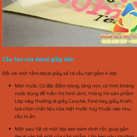
Cấu tạo của decal giấy dán
Đối với một tấm decal giấy sẽ có cấu tạo gồm 4 lớp:
Mặt trước: Có đặc điểm bóng, láng mịn, có tính kháng
nước dùng để hiển thị hình ảnh, thông tin sản phẩm.
Lớp này thường là giấy Couche, Ford hay giấy Kraft,
lựa chọn chất liệu của mặt trước tùy thuộc vào nhu
cầu in ấn.
Mặt sau: Sẽ có một lớp keo bám dính tốt, giúp gắn
decal vào bề mặt của sản phẩm. Lớp keo này thường