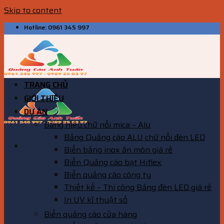
Skip to content
Hotline: 0961 345 997
TRANG CHỦ
GIỚI THIỆU
DỰ ÁN
Bảng hiệu chữ nổi mica – Alu
Bảng Quảng cáo ALU chữ nổi đèn LED
Biển bảng inox ăn mòn giá rẻ
Biển Quảng cáo bạt Hiflex
Biển quảng cáo công ty
Thiết kế – Thi công Bảng đèn LED giá rẻ
In UV kĩ thuật số
Biển quảng cáo cửa hàng