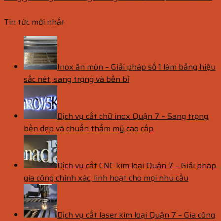
Tin tức mới nhất
Inox ăn mòn – Giải pháp số 1 làm bảng hiệu
sắc nét, sang trọng và bền bỉ
Dịch vụ cắt chữ inox Quận 7 – Sang trọng,
bền đẹp và chuẩn thẩm mỹ cao cấp
Dịch vụ cắt CNC kim loại Quận 7 – Giải pháp
gia công chính xác, linh hoạt cho mọi nhu cầu
Dịch vụ cắt laser kim loại Quận 7 – Gia công