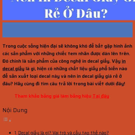
17
Th3
Trong cuộc sống hiện đại sẽ không khó để bắt gặp hình ảnh
các sản phẩm với những chiếc tem nhãn được dán lên trên.
Đó chính là sản phẩm của công nghệ in decal giấy. Vậy
in
decal giấy
là gì, hiện có những chất liệu giấy phổ biến nào
để sản xuất loại decal này và nên in decal giấy giá rẻ ở
đâu? Hãy cùng đi tìm câu trả lời trong bài viết dưới đây!
Tham khảo bảng giá làm bảng hiệu
Tại đây
Nội Dung
Decal giấy là gì? Vai trò và cấu tạo thế nào?