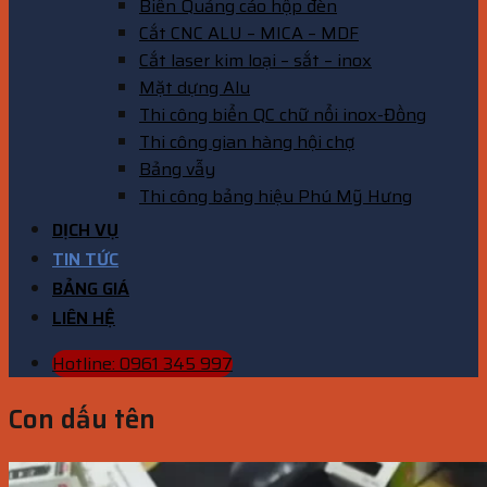
Biển Quảng cáo hộp đèn
Cắt CNC ALU – MICA – MDF
Cắt laser kim loại – sắt – inox
Mặt dựng Alu
Thi công biển QC chữ nổi inox-Đồng
Thi công gian hàng hội chợ
Bảng vẫy
Thi công bảng hiệu Phú Mỹ Hưng
DỊCH VỤ
TIN TỨC
BẢNG GIÁ
LIÊN HỆ
Hotline: 0961 345 997
Con dấu tên