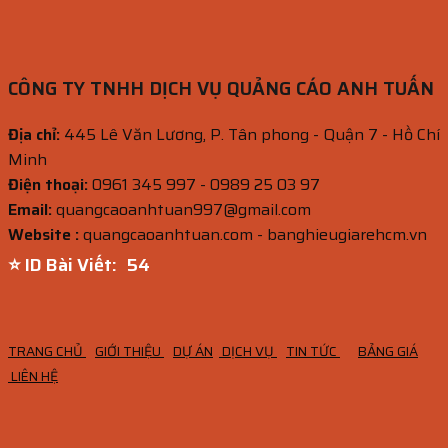
CÔNG TY TNHH DỊCH VỤ QUẢNG CÁO ANH TUẤN
Địa chỉ:
445 Lê Văn Lương, P. Tân phong - Quận 7 - Hồ Chí
Minh
Điện thoại:
0961 345 997 - 0989 25 03 97
Email:
quangcaoanhtuan997@gmail.com
Website :
quangcaoanhtuan.com - banghieugiarehcm.vn
⭐ ID Bài Viết:
53
TRANG CHỦ
GIỚI THIỆU
DỰ ÁN
DỊCH VỤ
TIN TỨC
BẢNG GIÁ
LIÊN HỆ