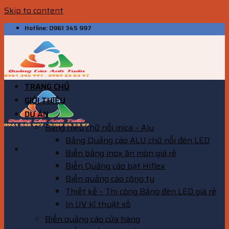
Skip to content
Hotline: 0961 345 997
TRANG CHỦ
GIỚI THIỆU
DỰ ÁN
Bảng hiệu chữ nổi mica – Alu
Bảng Quảng cáo ALU chữ nổi đèn LED
Biển bảng inox ăn mòn giá rẻ
Biển Quảng cáo bạt Hiflex
Biển quảng cáo công ty
Thiết kế – Thi công Bảng đèn LED giá rẻ
In UV kĩ thuật số
Biển quảng cáo cửa hàng