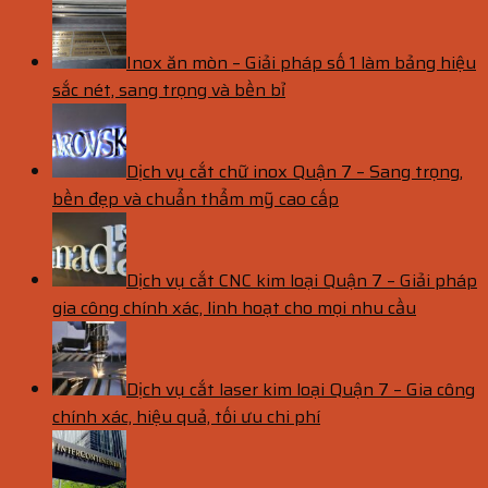
Inox ăn mòn – Giải pháp số 1 làm bảng hiệu
sắc nét, sang trọng và bền bỉ
Dịch vụ cắt chữ inox Quận 7 – Sang trọng,
bền đẹp và chuẩn thẩm mỹ cao cấp
Dịch vụ cắt CNC kim loại Quận 7 – Giải pháp
gia công chính xác, linh hoạt cho mọi nhu cầu
Dịch vụ cắt laser kim loại Quận 7 – Gia công
chính xác, hiệu quả, tối ưu chi phí