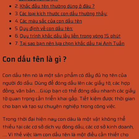
Khắc đấu tên thường dùng ở đâu ?
Các loại kích thước con dấu thường thấy:
Các màu sắc của con dấu tên
Quy định về con dấu tên:
Quy trình khắc dấu lấy liền trong vòng 15 phút
Tại sao bạn nên lựa chọn khắc dấu tại Anh Tuấn
Con dấu tên là gì ?
Con dấu tên nò là một sản phẩm có đầy đủ họ tên của
người đó dấu. Dùng để đóng dấu lên các giấy tờ, các hợp
đồng, văn bản…..Giúp bạn có thể đóng dấu nhanh các giấy
tờ quan trọng cần triển khai gấp. Tiết kiệm được thời gian
cho bạn và tạo sự chuyên nghiệp trong công việc.
Trong thời đại hiện nay con dâu là một vật không thể
thiếu tại các cơ sở dịch vụ đóng dấu, các cơ sở kinh doanh,
…. Vì thế việc làm con dấu tên là một điều cần thiết cho