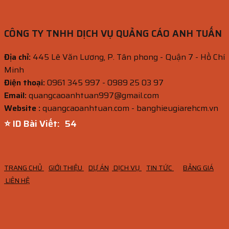
CÔNG TY TNHH DỊCH VỤ QUẢNG CÁO ANH TUẤN
Địa chỉ:
445 Lê Văn Lương, P. Tân phong - Quận 7 - Hồ Chí
Minh
Điện thoại:
0961 345 997 - 0989 25 03 97
Email:
quangcaoanhtuan997@gmail.com
Website :
quangcaoanhtuan.com - banghieugiarehcm.vn
⭐ ID Bài Viết:
53
TRANG CHỦ
GIỚI THIỆU
DỰ ÁN
DỊCH VỤ
TIN TỨC
BẢNG GIÁ
LIÊN HỆ