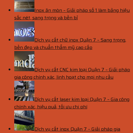
Inox ăn mòn – Giải pháp số 1 làm bảng hiệu
sắc nét, sang trọng và bền bỉ
Dịch vụ cắt chữ inox Quận 7 – Sang trọng,
bền đẹp và chuẩn thẩm mỹ cao cấp
Dịch vụ cắt CNC kim loại Quận 7 – Giải pháp
gia công chính xác, linh hoạt cho mọi nhu cầu
Dịch vụ cắt laser kim loại Quận 7 – Gia công
chính xác, hiệu quả, tối ưu chi phí
Dịch vụ cắt inox Quận 7 – Giải pháp gia