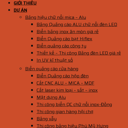
GIỚI THIỆU
DỰ ÁN
Bảng hiệu chữ nổi mica – Alu
Bảng Quảng cáo ALU chữ nổi đèn LED
Biển bảng inox ăn mòn giá rẻ
Biển Quảng cáo bạt Hiflex
Biển quảng cáo công ty
Thiết kế – Thi công Bảng đèn LED giá rẻ
In UV kĩ thuật số
Biển quảng cáo cửa hàng
Biển Quảng cáo hộp đèn
Cắt CNC ALU – MICA – MDF
Cắt laser kim loại – sắt – inox
Mặt dựng Alu
Thi công biển QC chữ nổi inox-Đồng
Thi công gian hàng hội chợ
Bảng vẫy
Thi công bảng hiệu Phú Mỹ Hưng