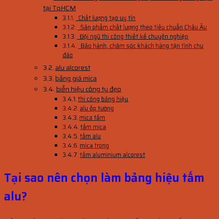
tại TpHCM
Chất lượng tạo uy tín
Sản phẩm chất lượng theo tiêu chuẩn Châu Âu
Đội ngũ thi công thiết kế chuyên nghiệp
Bảo hành, chăm sóc khách hàng tận tình chu
đáo
alu alcorest
bảng giá mica
biển hiệu công ty đẹp
thi công bảng hiệu
alu ốp tường
mica tấm
tấm mica
tấm alu
mica trong
tấm aluminium alcorest
Tại sao nên chọn làm bảng hiệu tấm
alu?