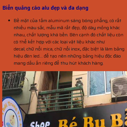
Biển quảng cáo alu đẹp và đa dạng
Bề mặt của tấm aluminum sáng bóng phẳng, có rất
nhiều màu sắc, mẫu mã rất đẹp, độ dày mỏng khác
nhau, chất lượng khá bền. Bên cạnh đó chất liệu còn
có thể kết hợp với các loại vật liệu khác như
decal, chữ nổi mica, chữ nổi inox
,
đặc biệt là làm bảng
hiệu đèn led… để tạo nên những bảng hiệu độc đáo
mang dấu ấn riêng để thu hút khách hàng.