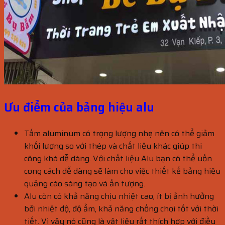
Ưu điểm của bảng hiệu alu
Tấm aluminum có trọng lượng nhẹ nên có thể giảm
khối lượng so với thép và chất liệu khác giúp thi
công khá dễ dàng. Với chất liệu Alu bạn có thể uốn
cong cách dễ dàng sẽ làm cho việc thiết kế bảng hiệu
quảng cáo sáng tạo và ấn tượng.
Alu còn có khả năng chịu nhiệt cao, ít bị ảnh hưởng
bởi nhiệt độ, độ ẩm, khả năng chống chọi tốt với thời
tiết. Vì vậy nó cũng là vật liệu rất thích hợp với điều