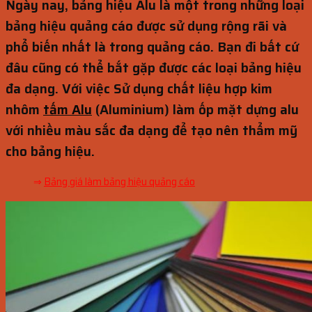
Ngày nay, bảng hiệu Alu là một trong những loại
bảng hiệu quảng cáo được sử dụng rộng rãi và
phổ biến nhất là trong quảng cáo. Bạn đi bất cứ
đâu cũng có thể bắt gặp được các loại bảng hiệu
đa dạng. Với việc Sử dụng chất liệu hợp kim
nhôm
tấm Alu
(Aluminium) làm ốp mặt dựng alu
với nhiều màu sắc đa dạng để tạo nên thẩm mỹ
cho bảng hiệu.
⇒
Bảng giá làm bảng hiệu quảng cáo