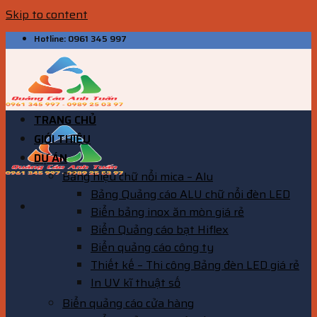
Skip to content
Hotline: 0961 345 997
TRANG CHỦ
GIỚI THIỆU
DỰ ÁN
Bảng hiệu chữ nổi mica – Alu
Bảng Quảng cáo ALU chữ nổi đèn LED
Biển bảng inox ăn mòn giá rẻ
Biển Quảng cáo bạt Hiflex
Biển quảng cáo công ty
Thiết kế – Thi công Bảng đèn LED giá rẻ
In UV kĩ thuật số
Biển quảng cáo cửa hàng