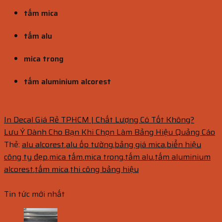
tấm mica
tấm alu
mica trong
tấm aluminium alcorest
In Decal Giá Rẻ TPHCM | Chất Lượng Có Tốt Không?
Lưu Ý Dành Cho Bạn Khi Chọn Làm Bảng Hiệu Quảng Cáo
Thẻ:
alu alcorest
,
alu ốp tường
,
bảng giá mica
,
biển hiệu
công ty đẹp
,
mica tấm
,
mica trong
,
tấm alu
,
tấm aluminium
alcorest
,
tấm mica
,
thi công bảng hiệu
Tin tức mới nhất