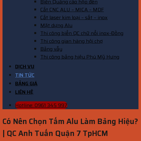
Biển Quảng cáo hộp đèn
Cắt CNC ALU – MICA – MDF
Cắt laser kim loại – sắt – inox
Mặt dựng Alu
Thi công biển QC chữ nổi inox-Đồng
Thi công gian hàng hội chợ
Bảng vẫy
Thi công bảng hiệu Phú Mỹ Hưng
DỊCH VỤ
TIN TỨC
BẢNG GIÁ
LIÊN HỆ
Hotline: 0961 345 997
Có Nên Chọn Tấm Alu Làm Bảng Hiệu?
| QC Anh Tuấn Quận 7 TpHCM