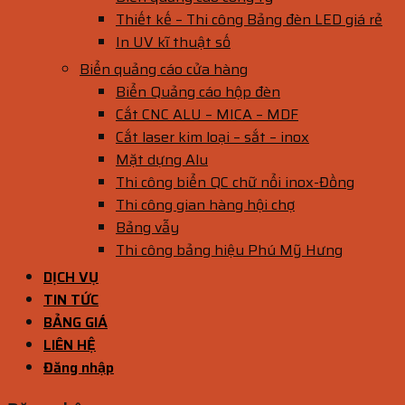
Thiết kế – Thi công Bảng đèn LED giá rẻ
In UV kĩ thuật số
Biển quảng cáo cửa hàng
Biển Quảng cáo hộp đèn
Cắt CNC ALU – MICA – MDF
Cắt laser kim loại – sắt – inox
Mặt dựng Alu
Thi công biển QC chữ nổi inox-Đồng
Thi công gian hàng hội chợ
Bảng vẫy
Thi công bảng hiệu Phú Mỹ Hưng
DỊCH VỤ
TIN TỨC
BẢNG GIÁ
LIÊN HỆ
Đăng nhập