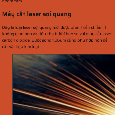
nhôm tấm.
Máy cắt laser sợi quang
Đây là loại laser sợi quang mới được phát triển chiếm ít
không gian hơn và tiêu thụ ít khí hơn so với máy cắt laser
carbon dioxide. Bước sóng 1,06um cũng phù hợp hơn để
cắt vật liệu kim loại.