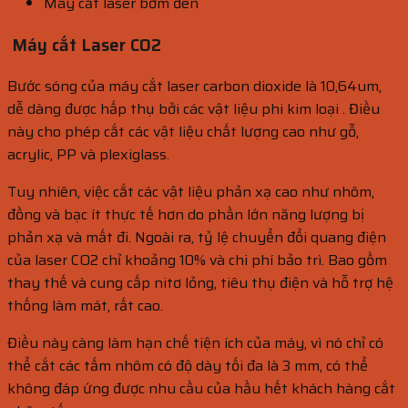
Máy cắt laser bơm đèn
Máy cắt Laser CO2
Bước sóng của máy cắt laser carbon dioxide là 10,64um,
dễ dàng được hấp thụ bởi các vật liệu phi kim loại . Điều
này cho phép cắt các vật liệu chất lượng cao như gỗ,
acrylic, PP và plexiglass.
Tuy nhiên, việc cắt các vật liệu phản xạ cao như nhôm,
đồng và bạc ít thực tế hơn do phần lớn năng lượng bị
phản xạ và mất đi. Ngoài ra, tỷ lệ chuyển đổi quang điện
của laser CO2 chỉ khoảng 10% và chi phí bảo trì. Bao gồm
thay thế và cung cấp nitơ lỏng, tiêu thụ điện và hỗ trợ hệ
thống làm mát, rất cao.
Điều này càng làm hạn chế tiện ích của máy, vì nó chỉ có
thể cắt các tấm nhôm có độ dày tối đa là 3 mm, có thể
không đáp ứng được nhu cầu của hầu hết khách hàng cắt