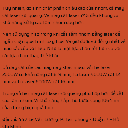
Tuy nhiên, do tính chất phản chiếu cao của nhôm, cả máy
cắt laser sợi quang. Và máy cắt laser YAG đều không có
khả năng xử lý các tấm nhôm dày hơn.
Nên sử dụng nitơ trong khi cắt tấm nhôm bằng laser để
ngăn chặn quá trình oxy hóa. Và giữ được sự đồng nhất về
màu sắc của vật liệu. Nitơ là một lựa chọn tốt hơn so với
các lựa chọn thay thế khác.
Độ dày cắt của các máy này khác nhau, với tia laser
2000W có khả năng cắt 6-8 mm, tia laser 4000W cắt 12
mm và tia laser 6000W cắt 16 mm.
Trong số hai, máy cắt laser sợi quang phù hợp hơn để cắt
các tấm nhôm. Vì khả năng hấp thụ bước sóng 1064nm
của chúng hiệu quả hơn.
Địa chỉ:
447 Lê Văn Lương, P. Tân phong – Quận 7 – Hồ
Chí Minh