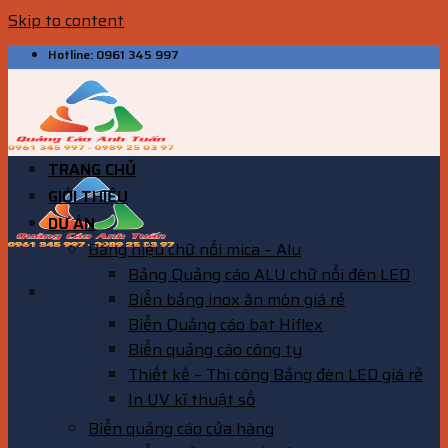
Skip to content
Hotline: 0961 345 997
TRANG CHỦ
GIỚI THIỆU
DỰ ÁN
Bảng hiệu chữ nổi mica – Alu
Bảng Quảng cáo ALU chữ nổi đèn LED
Biển bảng inox ăn mòn giá rẻ
Biển Quảng cáo bạt Hiflex
Biển quảng cáo công ty
Thiết kế – Thi công Bảng đèn LED giá rẻ
In UV kĩ thuật số
Biển quảng cáo cửa hàng