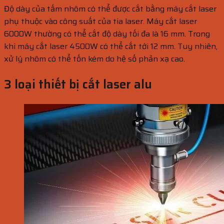
Độ dày của tấm nhôm có thể được cắt bằng máy cắt laser
phụ thuộc vào công suất của tia laser. Máy cắt laser
6000W thường có thể cắt độ dày tối đa là 16 mm. Trong
khi máy cắt laser 4500W có thể cắt tới 12 mm. Tuy nhiên,
xử lý nhôm có thể tốn kém do hệ số phản xạ cao.
3 loại
thiết bị cắt laser alu