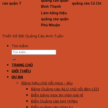
quảng cáo quận
cáo quận 7
quảng cáo Củ Chi
Bình Thạnh
Làm bảng hiệu
quảng cáo quận
Phú Nhuận
Thiết Kế Bởi Quảng Cáo Anh Tuấn
Tìm kiếm:
TRANG CHỦ
GIỚI THIỆU
DỰ ÁN
Bảng hiệu chữ nổi mica – Alu
Bảng Quảng cáo ALU chữ nổi đèn LED
Biển bảng inox ăn mòn giá rẻ
Biển Quảng cáo bạt Hiflex
Biển quảng cáo công ty