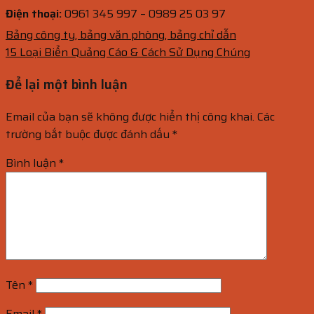
Điện thoại:
0961 345 997 – 0989 25 03 97
Bảng công ty, bảng văn phòng, bảng chỉ dẫn
15 Loại Biển Quảng Cáo & Cách Sử Dụng Chúng
Để lại một bình luận
Email của bạn sẽ không được hiển thị công khai.
Các
trường bắt buộc được đánh dấu
*
Bình luận
*
Tên
*
Email
*