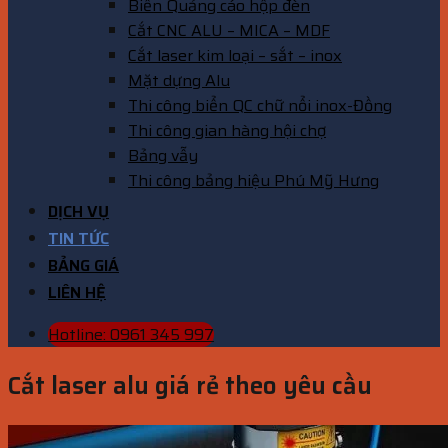
Biển Quảng cáo hộp đèn
Cắt CNC ALU – MICA – MDF
Cắt laser kim loại – sắt – inox
Mặt dựng Alu
Thi công biển QC chữ nổi inox-Đồng
Thi công gian hàng hội chợ
Bảng vẫy
Thi công bảng hiệu Phú Mỹ Hưng
DỊCH VỤ
TIN TỨC
BẢNG GIÁ
LIÊN HỆ
Hotline: 0961 345 997
Cắt laser alu giá rẻ theo yêu cầu