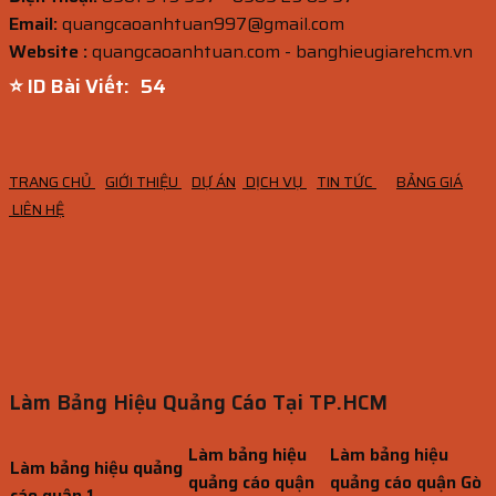
Email:
quangcaoanhtuan997@gmail.com
Website :
quangcaoanhtuan.com - banghieugiarehcm.vn
⭐ ID Bài Viết:
52
TRANG CHỦ
GIỚI THIỆU
DỰ ÁN
DỊCH VỤ
TIN TỨC
BẢNG GIÁ
LIÊN HỆ
Làm Bảng Hiệu Quảng Cáo Tại TP.HCM
Làm bảng hiệu
Làm bảng hiệu
Làm bảng hiệu quảng
quảng cáo quận
quảng cáo quận Gò
cáo quận 1