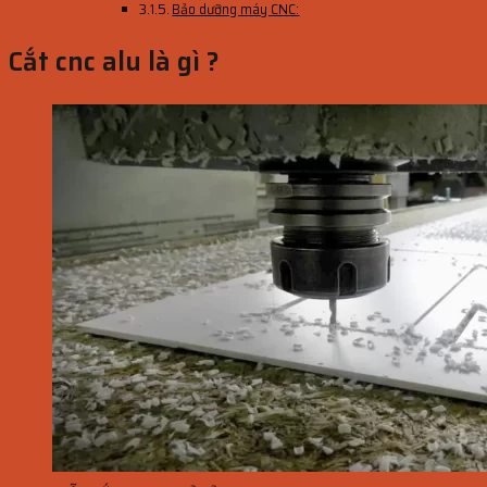
Bảo dưỡng máy CNC:
Cắt cnc alu là gì ?