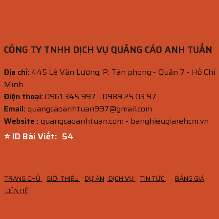
CÔNG TY TNHH DỊCH VỤ QUẢNG CÁO ANH TUẤN
Địa chỉ:
445 Lê Văn Lương, P. Tân phong - Quận 7 - Hồ Chí
Minh
Điện thoại:
0961 345 997 - 0989 25 03 97
Email:
quangcaoanhtuan997@gmail.com
Website :
quangcaoanhtuan.com - banghieugiarehcm.vn
⭐ ID Bài Viết:
53
TRANG CHỦ
GIỚI THIỆU
DỰ ÁN
DỊCH VỤ
TIN TỨC
BẢNG GIÁ
LIÊN HỆ