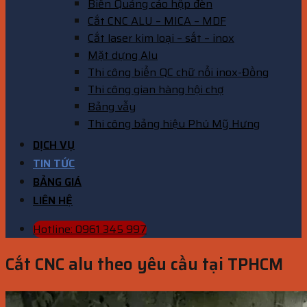
Biển Quảng cáo hộp đèn
Cắt CNC ALU – MICA – MDF
Cắt laser kim loại – sắt – inox
Mặt dựng Alu
Thi công biển QC chữ nổi inox-Đồng
Thi công gian hàng hội chợ
Bảng vẫy
Thi công bảng hiệu Phú Mỹ Hưng
DỊCH VỤ
TIN TỨC
BẢNG GIÁ
LIÊN HỆ
Hotline: 0961 345 997
Cắt CNC alu theo yêu cầu tại TPHCM