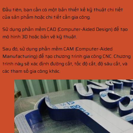
Đầu tiên, bạn cần có một bản thiết kế kỹ thuật chi tiết
của sản phẩm hoặc chi tiết cần gia công.
Sử dụng phần mềm CAD (Computer-Aided Design) để tạo
mô hình 3D hoặc bản vẽ kỹ thuật.
Sau đó, sử dụng phần mềm CAM (Computer-Aided
Manufacturing) để tạo chương trình gia công CNC. Chương
trình này sẽ xác định đường cắt, tốc độ cắt, độ sâu cắt, và
các tham số gia công khác.