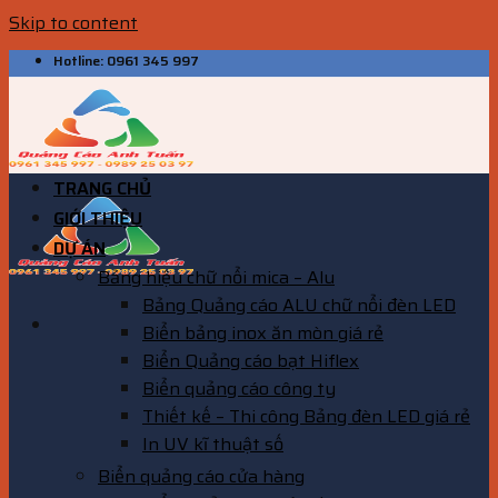
Skip to content
Hotline: 0961 345 997
TRANG CHỦ
GIỚI THIỆU
DỰ ÁN
Bảng hiệu chữ nổi mica – Alu
Bảng Quảng cáo ALU chữ nổi đèn LED
Biển bảng inox ăn mòn giá rẻ
Biển Quảng cáo bạt Hiflex
Biển quảng cáo công ty
Thiết kế – Thi công Bảng đèn LED giá rẻ
In UV kĩ thuật số
Biển quảng cáo cửa hàng