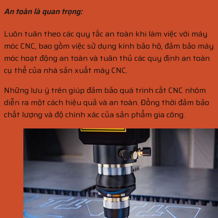
An toàn là quan trọng:
Luôn tuân theo các quy tắc an toàn khi làm việc với máy
móc CNC, bao gồm việc sử dụng kính bảo hộ, đảm bảo máy
móc hoạt động an toàn và tuân thủ các quy định an toàn
cụ thể của nhà sản xuất máy CNC.
Những lưu ý trên giúp đảm bảo quá trình cắt CNC nhôm
diễn ra một cách hiệu quả và an toàn. Đồng thời đảm bảo
chất lượng và độ chính xác của sản phẩm gia công.