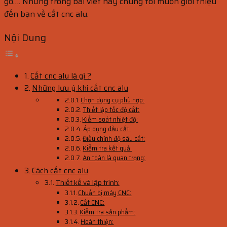
gỗ…. Nhưng trong bài viết này chúng tôi muốn giới thiệu
đến bạn về cắt cnc alu.
Nội Dung
Cắt cnc alu là gì ?
Những lưu ý khi cắt cnc alu
Chọn dụng cụ phù hợp:
Thiết lập tốc độ cắt:
Kiểm soát nhiệt độ:
Áp dụng dầu cắt:
Điều chỉnh độ sâu cắt:
Kiểm tra kết quả:
An toàn là quan trọng:
Cách cắt cnc alu
Thiết kế và lập trình:
Chuẩn bị máy CNC:
Cắt CNC:
Kiểm tra sản phẩm:
Hoàn thiện: