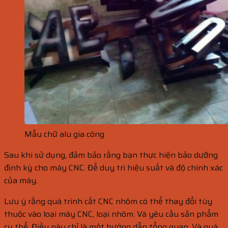
Mẫu chữ alu gia công
Sau khi sử dụng, đảm bảo rằng bạn thực hiện bảo dưỡng
định kỳ cho máy CNC. Để duy trì hiệu suất và độ chính xác
của máy.
Lưu ý rằng quá trình cắt CNC nhôm có thể thay đổi tùy
thuộc vào loại máy CNC, loại nhôm. Và yêu cầu sản phẩm
cụ thể. Điều này chỉ là một hướng dẫn tổng quan. Và quá