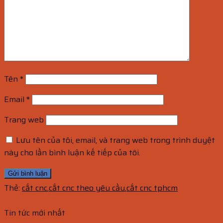
Tên
*
Email
*
Trang web
Lưu tên của tôi, email, và trang web trong trình duyệt
này cho lần bình luận kế tiếp của tôi.
Thẻ:
cắt cnc
,
cắt cnc theo yêu cầu
,
cắt cnc tphcm
Tin tức mới nhất