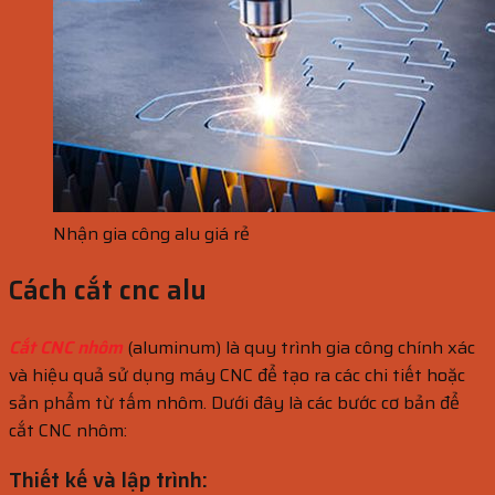
Nhận gia công alu giá rẻ
Cách cắt cnc alu
Cắt CNC nhôm
(aluminum) là quy trình gia công chính xác
và hiệu quả sử dụng máy CNC để tạo ra các chi tiết hoặc
sản phẩm từ tấm nhôm. Dưới đây là các bước cơ bản để
cắt CNC nhôm:
Thiết kế và lập trình: