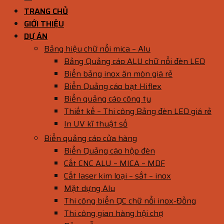
TRANG CHỦ
GIỚI THIỆU
DỰ ÁN
Bảng hiệu chữ nổi mica – Alu
Bảng Quảng cáo ALU chữ nổi đèn LED
Biển bảng inox ăn mòn giá rẻ
Biển Quảng cáo bạt Hiflex
Biển quảng cáo công ty
Thiết kế – Thi công Bảng đèn LED giá rẻ
In UV kĩ thuật số
Biển quảng cáo cửa hàng
Biển Quảng cáo hộp đèn
Cắt CNC ALU – MICA – MDF
Cắt laser kim loại – sắt – inox
Mặt dựng Alu
Thi công biển QC chữ nổi inox-Đồng
Thi công gian hàng hội chợ