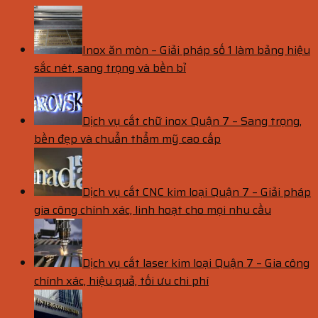
Inox ăn mòn – Giải pháp số 1 làm bảng hiệu
sắc nét, sang trọng và bền bỉ
Dịch vụ cắt chữ inox Quận 7 – Sang trọng,
bền đẹp và chuẩn thẩm mỹ cao cấp
Dịch vụ cắt CNC kim loại Quận 7 – Giải pháp
gia công chính xác, linh hoạt cho mọi nhu cầu
Dịch vụ cắt laser kim loại Quận 7 – Gia công
chính xác, hiệu quả, tối ưu chi phí