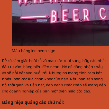
Mẫu bảng led neon sign
Để có cảm giác hoài cổ và màu sắc tươi sáng, hãy cân nhắc
đầu tư vào bảng hiệu đèn neon . Nó dễ dàng nhận thấy
và sẽ nổi bật vào buổi tối. Nhưng nó mang tính cam kết
nhiều hơn các lựa chọn khác của bạn. Nếu bạn sẵn sàng
bỏ thời gian và tiền bạc, đèn neon chắc chắn sẽ mang đến
cho doanh nghiệp của bạn một diện mạo độc đáo.
Bảng hiệu quảng cáo chữ nổi: