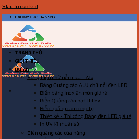
Skip to content
Hotline: 0961 345 997
TRANG CHỦ
GIỚI THIỆU
DỰ ÁN
Bảng hiệu chữ nổi mica – Alu
Bảng Quảng cáo ALU chữ nổi đèn LED
Biển bảng inox ăn mòn giá rẻ
Biển Quảng cáo bạt Hiflex
Biển quảng cáo công ty
Thiết kế – Thi công Bảng đèn LED giá rẻ
In UV kĩ thuật số
Biển quảng cáo cửa hàng