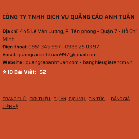
CÔNG TY TNHH DỊCH VỤ QUẢNG CÁO ANH TUẤN
Địa chỉ:
445 Lê Văn Lương, P. Tân phong - Quận 7 - Hồ Chí
Minh
Điện thoại:
0961 345 997 - 0989 25 03 97
Email:
quangcaoanhtuan997@gmail.com
Website :
quangcaoanhtuan.com - banghieugiarehcm.vn
⭐ ID Bài Viết:
51
TRANG CHỦ
GIỚI THIỆU
DỰ ÁN
DỊCH VỤ
TIN TỨC
BẢNG GIÁ
LIÊN HỆ