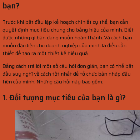
bạn?
Trước khi bắt đầu lập kế hoạch chi tiết cụ thể, bạn cần
quyết định mục tiêu chung cho bảng hiệu của mình. Biết
được những gì bạn đang muốn hoàn thành. Và cách bạn
muốn đại diện cho doanh nghiệp của mình là điều cần
thiết để tạo ra một thiết kế hiệu quả.
Bằng cách trả lời một số câu hỏi đơn giản, bạn có thể bắt
đầu suy nghĩ về cách tốt nhất để tổ chức bản nháp đầu
tiên của mình. Những câu hỏi này bao gồm:
1. Đối tượng mục tiêu của bạn là gì?