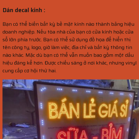
Dán decal kính :
Bạn có thể biến bất kỳ bề mặt kính nào thành bảng hiệu
doanh nghiệp. Nếu tòa nhà của bạn có cửa kính hoặc cửa
sổ lớn phía trước. Bạn có thể sử dụng đồ họa để hiển thị
tên công ty, logo, giờ làm việc, địa chỉ và bất kỳ thông tin
nào khác. Mặc dù bạn có thể vẫn muốn bao gồm một dấu
hiệu đáng kể hơn. Được chiếu sáng ở nơi khác, nhưng vinyl
cung cấp cơ hội thứ hai.