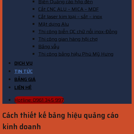
Biển Quảng cáo hộp đèn
Cắt CNC ALU – MICA – MDF
Cắt laser kim loại – sắt – inox
Mặt dựng Alu
Thi công biển QC chữ nổi inox-Đồng
Thi công gian hàng hội chợ
Bảng vẫy
Thi công bảng hiệu Phú Mỹ Hưng
DỊCH VỤ
TIN TỨC
BẢNG GIÁ
LIÊN HỆ
Hotline: 0961 345 997
Cách thiết kế bảng hiệu quảng cáo
kinh doanh