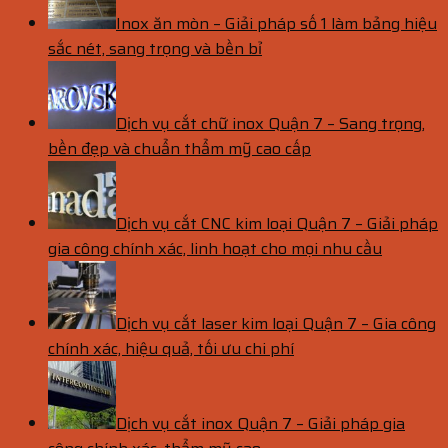
Inox ăn mòn – Giải pháp số 1 làm bảng hiệu
sắc nét, sang trọng và bền bỉ
Dịch vụ cắt chữ inox Quận 7 – Sang trọng,
bền đẹp và chuẩn thẩm mỹ cao cấp
Dịch vụ cắt CNC kim loại Quận 7 – Giải pháp
gia công chính xác, linh hoạt cho mọi nhu cầu
Dịch vụ cắt laser kim loại Quận 7 – Gia công
chính xác, hiệu quả, tối ưu chi phí
Dịch vụ cắt inox Quận 7 – Giải pháp gia