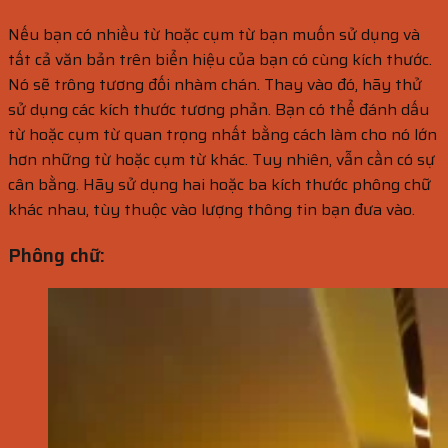
Nếu bạn có nhiều từ hoặc cụm từ bạn muốn sử dụng và
tất cả văn bản trên biển hiệu của bạn có cùng kích thước.
Nó sẽ trông tương đối nhàm chán. Thay vào đó, hãy thử
sử dụng các kích thước tương phản. Bạn có thể đánh dấu
từ hoặc cụm từ quan trọng nhất bằng cách làm cho nó lớn
hơn những từ hoặc cụm từ khác. Tuy nhiên, vẫn cần có sự
cân bằng. Hãy sử dụng hai hoặc ba kích thước phông chữ
khác nhau, tùy thuộc vào lượng thông tin bạn đưa vào.
Phông chữ: