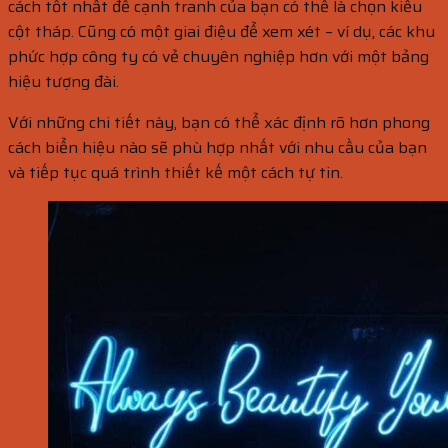
cách tốt nhất để cạnh tranh của bạn có thể là chọn kiểu
cột tháp. Cũng có một giai điệu để xem xét – ví dụ, các khu
phức hợp công ty có vẻ chuyên nghiệp hơn với một bảng
hiệu tượng đài.
Với những chi tiết này, bạn có thể xác định rõ hơn phong
cách biển hiệu nào sẽ phù hợp nhất với nhu cầu của bạn
và tiếp tục quá trình thiết kế một cách tự tin.