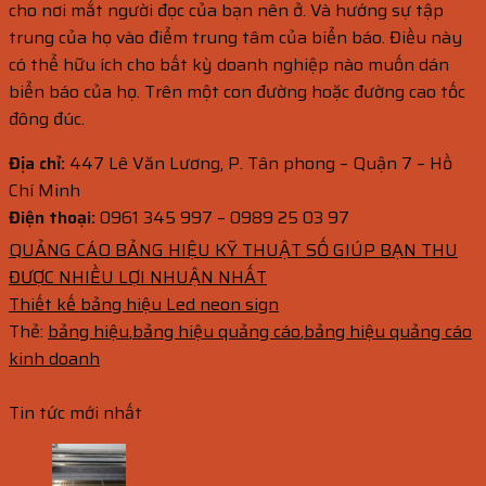
cho nơi mắt người đọc của bạn nên ở. Và hướng sự tập
trung của họ vào điểm trung tâm của biển báo. Điều này
có thể hữu ích cho bất kỳ doanh nghiệp nào muốn dán
biển báo của họ. Trên một con đường hoặc đường cao tốc
đông đúc.
Địa chỉ:
447 Lê Văn Lương, P. Tân phong – Quận 7 – Hồ
Chí Minh
Điện thoại:
0961 345 997 – 0989 25 03 97
QUẢNG CÁO BẢNG HIỆU KỸ THUẬT SỐ GIÚP BẠN THU
ĐƯỢC NHIỀU LỢI NHUẬN NHẤT
Thiết kế bảng hiệu Led neon sign
Thẻ:
bảng hiệu
,
bảng hiệu quảng cáo
,
bảng hiệu quảng cáo
kinh doanh
Tin tức mới nhất