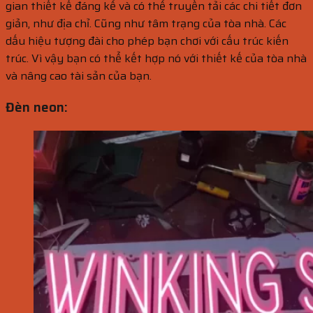
gian thiết kế đáng kể và có thể truyền tải các chi tiết đơn
giản, như địa chỉ. Cũng như tâm trạng của tòa nhà. Các
dấu hiệu tượng đài cho phép bạn chơi với cấu trúc kiến ​​
trúc. Vì vậy bạn có thể kết hợp nó với thiết kế của tòa nhà
và nâng cao tài sản của bạn.
Đèn neon: