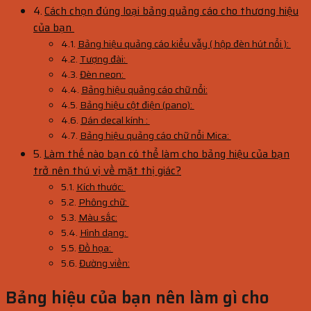
Cách chọn đúng loại bảng quảng cáo cho thương hiệu
của bạn
Bảng hiệu quảng cáo kiểu vẫy ( hộp đèn hút nổi ):
Tượng đài:
Đèn neon:
Bảng hiệu quảng cáo chữ nổi:
Bảng hiệu cột điện (pano):
Dán decal kính :
Bảng hiệu quảng cáo chữ nổi Mica:
Làm thế nào bạn có thể làm cho bảng hiệu của bạn
trở nên thú vị về mặt thị giác?
Kích thước:
Phông chữ:
Màu sắc:
Hình dạng:
Đồ họa:
Đường viền:
Bảng hiệu của bạn nên làm gì cho