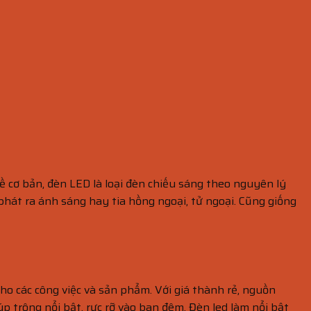
ề cơ bản, đèn LED là loại đèn chiếu sáng theo nguyên lý
 phát ra ánh sáng hay tia hồng ngoại, tử ngoại. Cũng giống
cho các công việc và sản phẩm. Với giá thành rẻ, nguồn
p trông nổi bật, rực rỡ vào ban đêm. Đèn led làm nổi bật