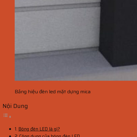
Bảng hiệu đèn led mặt dựng mica
Nội Dung
Bóng đèn LED là gì?
Công dụng của bóng đèn LED