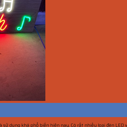
 sử dụng khá phổ biến hiện nay. Có rất nhiều loại đèn LED 