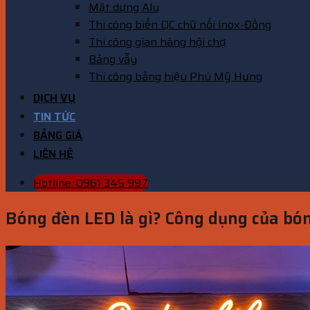
Mặt dựng Alu
Thi công biển QC chữ nổi inox-Đồng
Thi công gian hàng hội chợ
Bảng vẫy
Thi công bảng hiệu Phú Mỹ Hưng
DỊCH VỤ
TIN TỨC
BẢNG GIÁ
LIÊN HỆ
Hotline: 0961 345 997
Bóng đèn LED là gì? Công dụng của bó