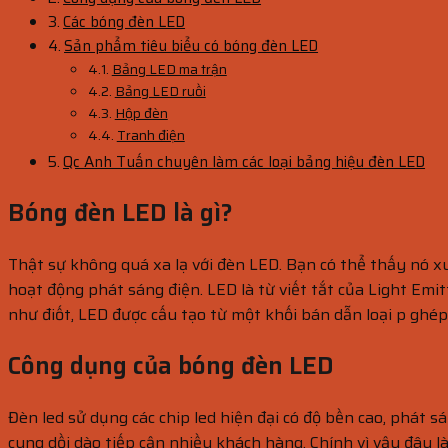
Các bóng đèn LED
Sản phẩm tiêu biểu có bóng đèn LED
Bảng LED ma trận
Bảng LED ruồi
Hộp đèn
Tranh điện
Qc Anh Tuấn chuyên làm các loại bảng hiệu đèn LED
Bóng đèn LED là gì?
Thật sự không quá xa lạ với đèn LED. Bạn có thể thấy nó xu
hoạt động phát sáng điện. LED là từ viết tắt của Light Emit
như điốt, LED được cấu tạo từ một khối bán dẫn loại p ghép 
Công dụng của bóng đèn LED
Đèn led sử dụng các chip led hiện đại có độ bền cao, phát s
cung dồi dào tiếp cận nhiều khách hàng. Chính vì vậy đây l