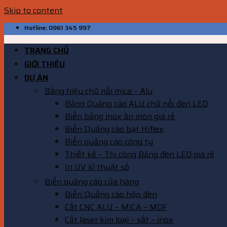
Skip to content
Hotline: 0961 345 997
TRANG CHỦ
GIỚI THIỆU
DỰ ÁN
Bảng hiệu chữ nổi mica – Alu
Bảng Quảng cáo ALU chữ nổi đèn LED
Biển bảng inox ăn mòn giá rẻ
Biển Quảng cáo bạt Hiflex
Biển quảng cáo công ty
Thiết kế – Thi công Bảng đèn LED giá rẻ
In UV kĩ thuật số
Biển quảng cáo cửa hàng
Biển Quảng cáo hộp đèn
Cắt CNC ALU – MICA – MDF
Cắt laser kim loại – sắt – inox