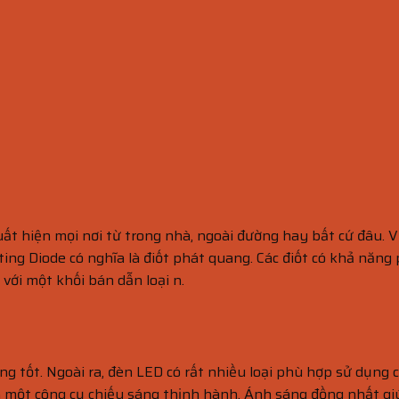
ất hiện mọi nơi từ trong nhà, ngoài đường hay bất cứ đâu. V
ting Diode có nghĩa là điốt phát quang. Các điốt có khả năng
với một khối bán dẫn loại n.
áng tốt. Ngoài ra, đèn LED có rất nhiều loại phù hợp sử dụng 
à một công cụ chiếu sáng thịnh hành. Ánh sáng đồng nhất giú