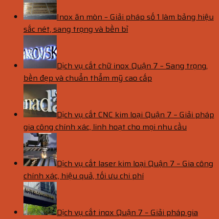
Inox ăn mòn – Giải pháp số 1 làm bảng hiệu
sắc nét, sang trọng và bền bỉ
Dịch vụ cắt chữ inox Quận 7 – Sang trọng,
bền đẹp và chuẩn thẩm mỹ cao cấp
Dịch vụ cắt CNC kim loại Quận 7 – Giải pháp
gia công chính xác, linh hoạt cho mọi nhu cầu
Dịch vụ cắt laser kim loại Quận 7 – Gia công
chính xác, hiệu quả, tối ưu chi phí
Dịch vụ cắt inox Quận 7 – Giải pháp gia