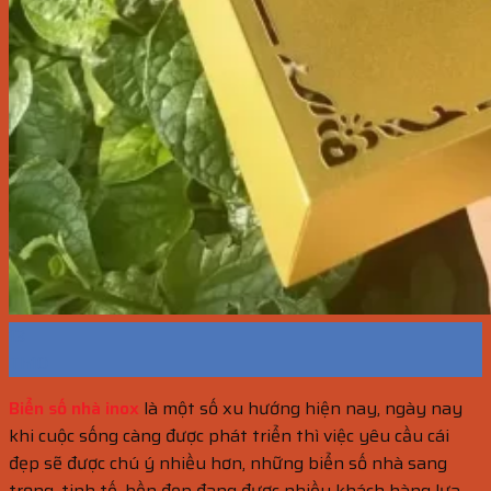
13
Th10
Biển số nhà inox
là một số xu hướng hiện nay, ngày nay
khi cuộc sống càng được phát triển thì việc yêu cầu cái
đẹp sẽ được chú ý nhiều hơn, những biển số nhà sang
trọng, tinh tế, bền đẹp đang được nhiều khách hàng lựa