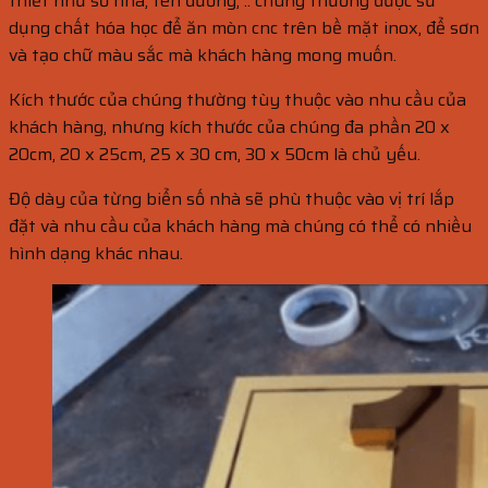
thiết như số nhà, tên đường, .. chúng thường được sử
dụng chất hóa học để ăn mòn cnc trên bề mặt inox, để sơn
và tạo chữ màu sắc mà khách hàng mong muốn.
Kích thước của chúng thường tùy thuộc vào nhu cầu của
khách hàng, nhưng kích thước của chúng đa phần 20 x
20cm, 20 x 25cm, 25 x 30 cm, 30 x 50cm là chủ yếu.
Độ dày của từng biển số nhà sẽ phù thuộc vào vị trí lắp
đặt và nhu cầu của khách hàng mà chúng có thể có nhiều
hình dạng khác nhau.