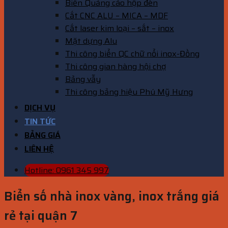
Biển Quảng cáo hộp đèn
Cắt CNC ALU – MICA – MDF
Cắt laser kim loại – sắt – inox
Mặt dựng Alu
Thi công biển QC chữ nổi inox-Đồng
Thi công gian hàng hội chợ
Bảng vẫy
Thi công bảng hiệu Phú Mỹ Hưng
DỊCH VỤ
TIN TỨC
BẢNG GIÁ
LIÊN HỆ
Hotline: 0961 345 997
Biển số nhà inox vàng, inox trắng giá
rẻ tại quận 7