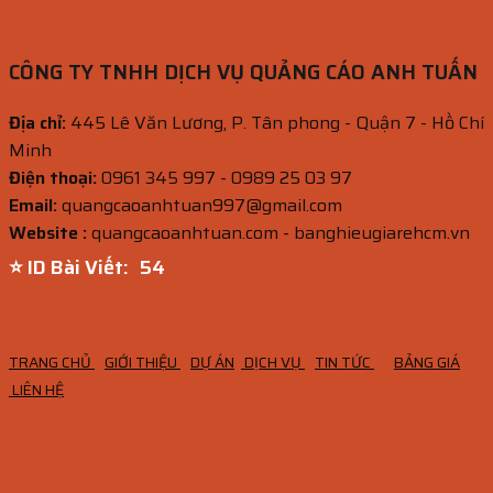
CÔNG TY TNHH DỊCH VỤ QUẢNG CÁO ANH TUẤN
Địa chỉ:
445 Lê Văn Lương, P. Tân phong - Quận 7 - Hồ Chí
Minh
Điện thoại:
0961 345 997 - 0989 25 03 97
Email:
quangcaoanhtuan997@gmail.com
Website :
quangcaoanhtuan.com - banghieugiarehcm.vn
⭐ ID Bài Viết:
53
TRANG CHỦ
GIỚI THIỆU
DỰ ÁN
DỊCH VỤ
TIN TỨC
BẢNG GIÁ
LIÊN HỆ