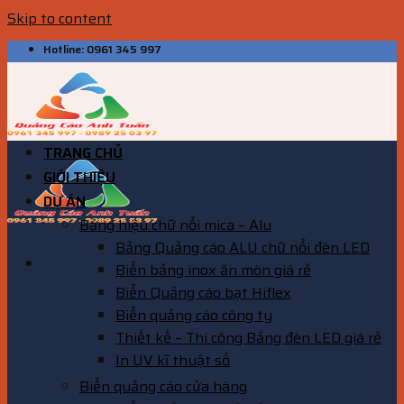
Skip to content
Hotline: 0961 345 997
TRANG CHỦ
GIỚI THIỆU
DỰ ÁN
Bảng hiệu chữ nổi mica – Alu
Bảng Quảng cáo ALU chữ nổi đèn LED
Biển bảng inox ăn mòn giá rẻ
Biển Quảng cáo bạt Hiflex
Biển quảng cáo công ty
Thiết kế – Thi công Bảng đèn LED giá rẻ
In UV kĩ thuật số
Biển quảng cáo cửa hàng