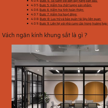
Bước 4: So sánh với đơn đặt hàng ban đầu:
Bước 5: Kiểm tra chất lượng sản phẩm:
Bước 6: Kiểm tra tính hoàn thiện:
Bước 7: Kiểm tra hoạt động:
Bước 8: Lưu trữ và bảo quản tài liệu liên quan:
Bước 9: Liên hệ với nhà cung cấp trong trường hợp 
Vách ngăn kính khung sắt là gì ?