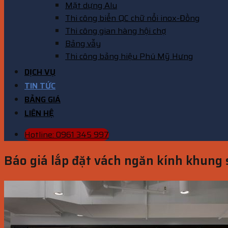
Mặt dựng Alu
Thi công biển QC chữ nổi inox-Đồng
Thi công gian hàng hội chợ
Bảng vẫy
Thi công bảng hiệu Phú Mỹ Hưng
DỊCH VỤ
TIN TỨC
BẢNG GIÁ
LIÊN HỆ
Hotline: 0961 345 997
Báo giá lắp đặt vách ngăn kính khung 