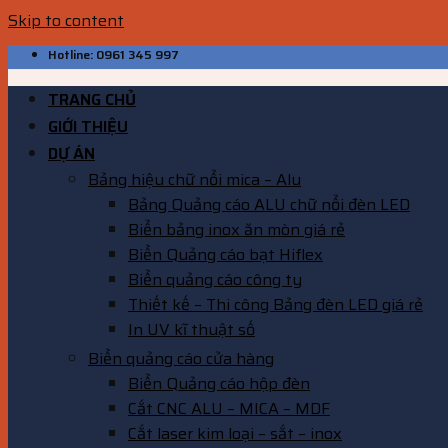
Skip to content
Hotline: 0961 345 997
TRANG CHỦ
GIỚI THIỆU
DỰ ÁN
Bảng hiệu chữ nổi mica – Alu
Bảng Quảng cáo ALU chữ nổi đèn LED
Biển bảng inox ăn mòn giá rẻ
Biển Quảng cáo bạt Hiflex
Biển quảng cáo công ty
Thiết kế – Thi công Bảng đèn LED giá rẻ
In UV kĩ thuật số
Biển quảng cáo cửa hàng
Biển Quảng cáo hộp đèn
Cắt CNC ALU – MICA – MDF
Cắt laser kim loại – sắt – inox