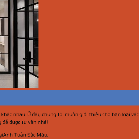
g khác nhau. Ở đây chúng tôi muốn giới thiệu cho bạn loại v
y để được tư vấn nhé!
 tạiAnh Tuấn Sắc Màu.