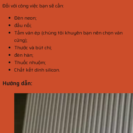
Đối với công việc bạn sẽ cần:
Đèn neon;
đầu nối;
Tấm ván ép (chúng tôi khuyên bạn nên chọn ván
cứng);
Thước và bút chì;
đèn hàn;
Thuốc nhuộm;
Chất kết dính silicon.
Hướng dẫn: