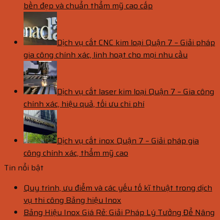
bền đẹp và chuẩn thẩm mỹ cao cấp
Dịch vụ cắt CNC kim loại Quận 7 – Giải pháp
gia công chính xác, linh hoạt cho mọi nhu cầu
Dịch vụ cắt laser kim loại Quận 7 – Gia công
chính xác, hiệu quả, tối ưu chi phí
Dịch vụ cắt inox Quận 7 – Giải pháp gia
công chính xác, thẩm mỹ cao
Tin nổi bật
Quy trình, ưu điểm và các yếu tố kĩ thuật trong dịch
vụ thi công Bảng hiệu Inox
Bảng Hiệu Inox Giá Rẻ: Giải Pháp Lý Tưởng Để Nâng