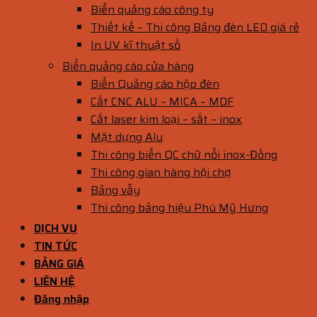
Biển quảng cáo công ty
Thiết kế – Thi công Bảng đèn LED giá rẻ
In UV kĩ thuật số
Biển quảng cáo cửa hàng
Biển Quảng cáo hộp đèn
Cắt CNC ALU – MICA – MDF
Cắt laser kim loại – sắt – inox
Mặt dựng Alu
Thi công biển QC chữ nổi inox-Đồng
Thi công gian hàng hội chợ
Bảng vẫy
Thi công bảng hiệu Phú Mỹ Hưng
DỊCH VỤ
TIN TỨC
BẢNG GIÁ
LIÊN HỆ
Đăng nhập