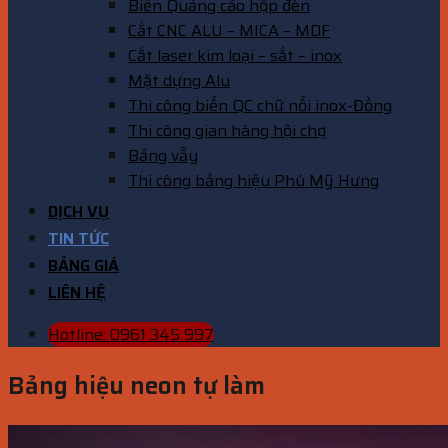
Biển Quảng cáo hộp đèn
Cắt CNC ALU – MICA – MDF
Cắt laser kim loại – sắt – inox
Mặt dựng Alu
Thi công biển QC chữ nổi inox-Đồng
Thi công gian hàng hội chợ
Bảng vẫy
Thi công bảng hiệu Phú Mỹ Hưng
DỊCH VỤ
TIN TỨC
BẢNG GIÁ
LIÊN HỆ
Hotline: 0961 345 997
Bảng hiệu neon tự làm