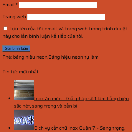
Email
*
Trang web
Lưu tên của tôi, email, và trang web trong trình duyệt
này cho lần bình luận kế tiếp của tôi.
Thẻ:
bảng hiệu neon
,
Bảng hiệu neon tự làm
Tin tức mới nhất
Inox ăn mòn – Giải pháp số 1 làm bảng hiệu
sắc nét, sang trọng và bền bỉ
Dịch vụ cắt chữ inox Quận 7 – Sang trọng,