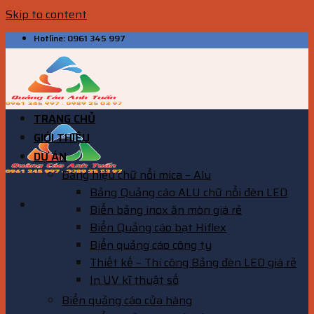
Skip to content
Hotline: 0961 345 997
TRANG CHỦ
GIỚI THIỆU
DỰ ÁN
Bảng hiệu chữ nổi mica – Alu
Bảng Quảng cáo ALU chữ nổi đèn LED
Biển bảng inox ăn mòn giá rẻ
Biển Quảng cáo bạt Hiflex
Biển quảng cáo công ty
Thiết kế – Thi công Bảng đèn LED giá rẻ
In UV kĩ thuật số
Biển quảng cáo cửa hàng