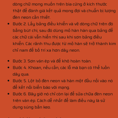
dòng chữ mong muốn trên bìa cứng ở kích thước
thật để đánh giá kết quả mong đợi và chuẩn bị lượng
đèn neon cần thiết.
Bước 2. Lấy bảng điều khiển và vẽ dòng chữ trên đó
bằng bút chì, sau đó dùng mỏ hàn hàn qua bảng để
các chữ cái vẫn hiển thị sau khi sơn bảng điều
khiển. Các rãnh thu được từ mỏ hàn sẽ trở thành kim
chỉ nam để bố trí xa hơn dây neon.
Bước 3. Sơn ván ép và để khô hoàn toàn.
Bước 4. Khoan, nếu cần, các lỗ mà bạn có thể luồn
dây qua.
Bước 5. Lột bỏ đèn neon và hàn một đầu nối vào nó
để kết nối biển báo với mạng.
Bước 6. Bây giờ nó chỉ còn lại để sửa chữa đèn neon
trên ván ép. Cách dễ nhất để làm điều này là sử
dụng súng bắn keo.