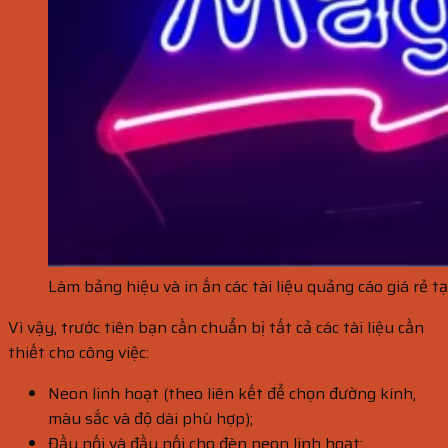
Làm bảng hiệu và in ấn các tài liệu quảng cáo giá rẻ t
Vì vậy, trước tiên bạn cần chuẩn bị tất cả các tài liệu cần
thiết cho công việc:
Neon linh hoạt (theo liên kết để chọn đường kính,
màu sắc và độ dài phù hợp);
Đầu nối và đầu nối cho đèn neon linh hoạt;