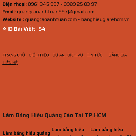
Điện thoại:
0961 345 997 - 0989 25 03 97
Email:
quangcaoanhtuan997@gmail.com
Website :
quangcaoanhtuan.com - banghieugiarehcm.vn
⭐ ID Bài Viết:
53
TRANG CHỦ
GIỚI THIỆU
DỰ ÁN
DỊCH VỤ
TIN TỨC
BẢNG GIÁ
LIÊN HỆ
Làm Bảng Hiệu Quảng Cáo Tại TP.HCM
Làm bảng hiệu
Làm bảng hiệu
Làm bảng hiệu quảng