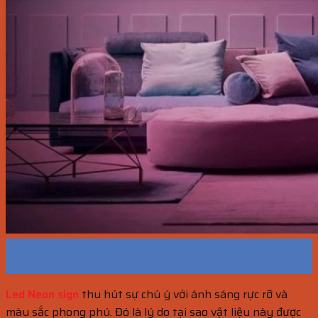
20
Th10
Led Neon sign
thu hút sự chú ý với ánh sáng rực rỡ và
màu sắc phong phú. Đó là lý do tại sao vật liệu này được