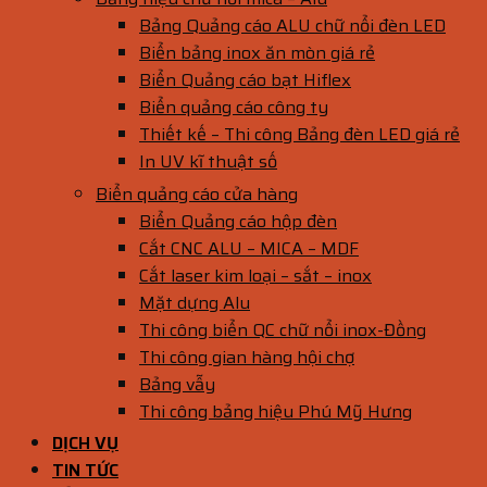
Bảng Quảng cáo ALU chữ nổi đèn LED
Biển bảng inox ăn mòn giá rẻ
Biển Quảng cáo bạt Hiflex
Biển quảng cáo công ty
Thiết kế – Thi công Bảng đèn LED giá rẻ
In UV kĩ thuật số
Biển quảng cáo cửa hàng
Biển Quảng cáo hộp đèn
Cắt CNC ALU – MICA – MDF
Cắt laser kim loại – sắt – inox
Mặt dựng Alu
Thi công biển QC chữ nổi inox-Đồng
Thi công gian hàng hội chợ
Bảng vẫy
Thi công bảng hiệu Phú Mỹ Hưng
DỊCH VỤ
TIN TỨC