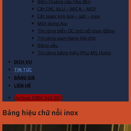
Biển Quảng cáo hộp đèn
Cắt CNC ALU – MICA – MDF
Cắt laser kim loại – sắt – inox
Mặt dựng Alu
Thi công biển QC chữ nổi inox-Đồng
Thi công gian hàng hội chợ
Bảng vẫy
Thi công bảng hiệu Phú Mỹ Hưng
DỊCH VỤ
TIN TỨC
BẢNG GIÁ
LIÊN HỆ
Hotline: 0961 345 997
Bảng hiệu chữ nổi inox