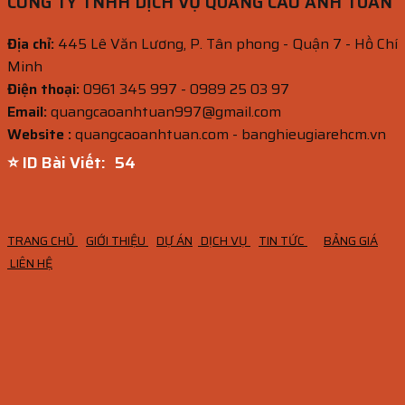
CÔNG TY TNHH DỊCH VỤ QUẢNG CÁO ANH TUẤN
Địa chỉ:
445 Lê Văn Lương, P. Tân phong - Quận 7 - Hồ Chí
Minh
Điện thoại:
0961 345 997 - 0989 25 03 97
Email:
quangcaoanhtuan997@gmail.com
Website :
quangcaoanhtuan.com - banghieugiarehcm.vn
⭐ ID Bài Viết:
53
TRANG CHỦ
GIỚI THIỆU
DỰ ÁN
DỊCH VỤ
TIN TỨC
BẢNG GIÁ
LIÊN HỆ