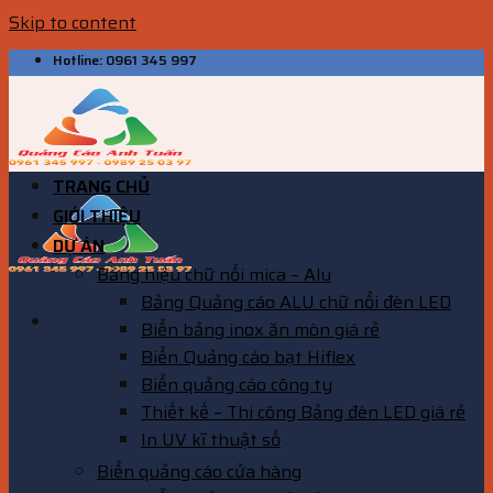
Skip to content
Hotline: 0961 345 997
TRANG CHỦ
GIỚI THIỆU
DỰ ÁN
Bảng hiệu chữ nổi mica – Alu
Bảng Quảng cáo ALU chữ nổi đèn LED
Biển bảng inox ăn mòn giá rẻ
Biển Quảng cáo bạt Hiflex
Biển quảng cáo công ty
Thiết kế – Thi công Bảng đèn LED giá rẻ
In UV kĩ thuật số
Biển quảng cáo cửa hàng