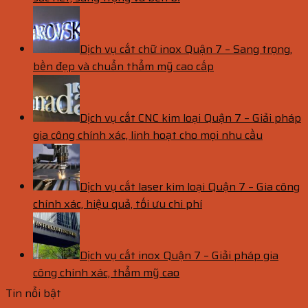
Dịch vụ cắt chữ inox Quận 7 – Sang trọng,
bền đẹp và chuẩn thẩm mỹ cao cấp
Dịch vụ cắt CNC kim loại Quận 7 – Giải pháp
gia công chính xác, linh hoạt cho mọi nhu cầu
Dịch vụ cắt laser kim loại Quận 7 – Gia công
chính xác, hiệu quả, tối ưu chi phí
Dịch vụ cắt inox Quận 7 – Giải pháp gia
công chính xác, thẩm mỹ cao
Tin nổi bật