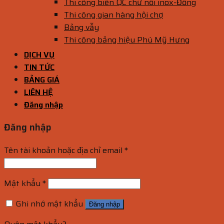
Thi công biển QC chữ nổi inox-Đồng
Thi công gian hàng hội chợ
Bảng vẫy
Thi công bảng hiệu Phú Mỹ Hưng
DỊCH VỤ
TIN TỨC
BẢNG GIÁ
LIÊN HỆ
Đăng nhập
Đăng nhập
Tên tài khoản hoặc địa chỉ email
*
Mật khẩu
*
Ghi nhớ mật khẩu
Đăng nhập