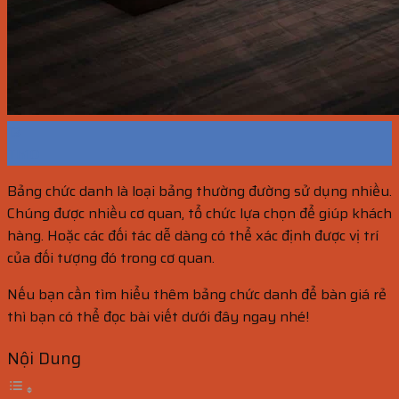
13
Th10
Bảng chức danh là loại bảng thường đường sử dụng nhiều.
Chúng được nhiều cơ quan, tổ chức lựa chọn để giúp khách
hàng. Hoặc các đối tác dễ dàng có thể xác định được vị trí
của đối tượng đó trong cơ quan.
Nếu bạn cần tìm hiểu thêm bảng chức danh để bàn giá rẻ
thì bạn có thể đọc bài viết dưới đây ngay nhé!
Nội Dung