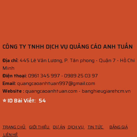
CÔNG TY TNHH DỊCH VỤ QUẢNG CÁO ANH TUẤN
Địa chỉ:
445 Lê Văn Lương, P. Tân phong - Quận 7 - Hồ Chí
Minh
Điện thoại:
0961 345 997 - 0989 25 03 97
Email:
quangcaoanhtuan997@gmail.com
Website :
quangcaoanhtuan.com - banghieugiarehcm.vn
⭐ ID Bài Viết:
53
TRANG CHỦ
GIỚI THIỆU
DỰ ÁN
DỊCH VỤ
TIN TỨC
BẢNG GIÁ
LIÊN HỆ