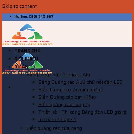
Skip to content
Hotline: 0961 345 997
TRANG CHỦ
GIỚI THIỆU
DỰ ÁN
Bảng hiệu chữ nổi mica – Alu
Bảng Quảng cáo ALU chữ nổi đèn LED
Biển bảng inox ăn mòn giá rẻ
Biển Quảng cáo bạt Hiflex
Biển quảng cáo công ty
Thiết kế – Thi công Bảng đèn LED giá rẻ
In UV kĩ thuật số
Biển quảng cáo cửa hàng