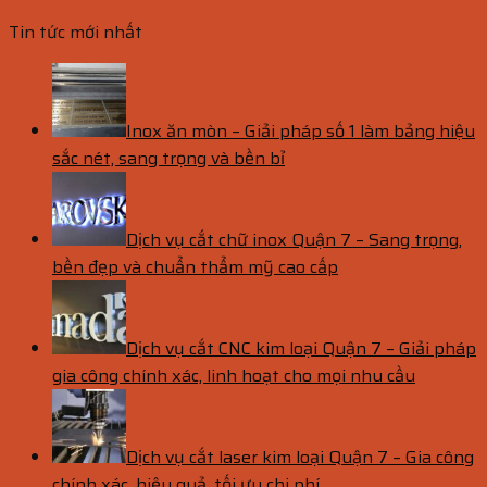
Tin tức mới nhất
Inox ăn mòn – Giải pháp số 1 làm bảng hiệu
sắc nét, sang trọng và bền bỉ
Dịch vụ cắt chữ inox Quận 7 – Sang trọng,
bền đẹp và chuẩn thẩm mỹ cao cấp
Dịch vụ cắt CNC kim loại Quận 7 – Giải pháp
gia công chính xác, linh hoạt cho mọi nhu cầu
Dịch vụ cắt laser kim loại Quận 7 – Gia công
chính xác, hiệu quả, tối ưu chi phí