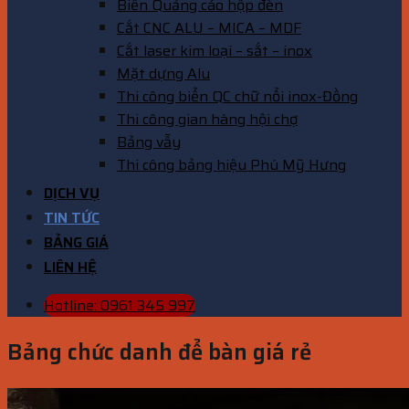
Biển Quảng cáo hộp đèn
Cắt CNC ALU – MICA – MDF
Cắt laser kim loại – sắt – inox
Mặt dựng Alu
Thi công biển QC chữ nổi inox-Đồng
Thi công gian hàng hội chợ
Bảng vẫy
Thi công bảng hiệu Phú Mỹ Hưng
DỊCH VỤ
TIN TỨC
BẢNG GIÁ
LIÊN HỆ
Hotline: 0961 345 997
Bảng chức danh để bàn giá rẻ