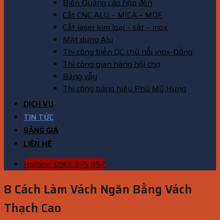
Biển Quảng cáo hộp đèn
Cắt CNC ALU – MICA – MDF
Cắt laser kim loại – sắt – inox
Mặt dựng Alu
Thi công biển QC chữ nổi inox-Đồng
Thi công gian hàng hội chợ
Bảng vẫy
Thi công bảng hiệu Phú Mỹ Hưng
DỊCH VỤ
TIN TỨC
BẢNG GIÁ
LIÊN HỆ
Hotline: 0961 345 997
8 Cách Làm Vách Ngăn Bằng Vách
Thạch Cao