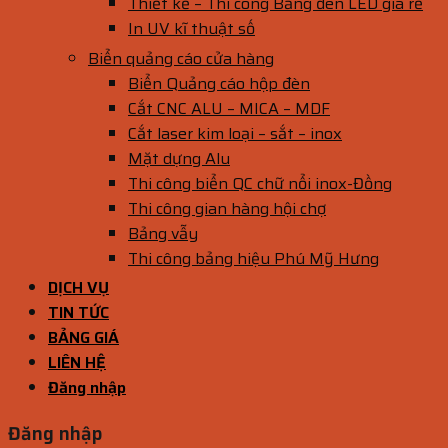
Thiết kế – Thi công Bảng đèn LED giá rẻ
In UV kĩ thuật số
Biển quảng cáo cửa hàng
Biển Quảng cáo hộp đèn
Cắt CNC ALU – MICA – MDF
Cắt laser kim loại – sắt – inox
Mặt dựng Alu
Thi công biển QC chữ nổi inox-Đồng
Thi công gian hàng hội chợ
Bảng vẫy
Thi công bảng hiệu Phú Mỹ Hưng
DỊCH VỤ
TIN TỨC
BẢNG GIÁ
LIÊN HỆ
Đăng nhập
Đăng nhập