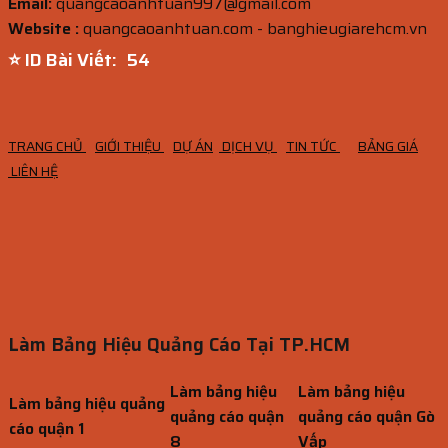
Email:
quangcaoanhtuan997@gmail.com
Website :
quangcaoanhtuan.com - banghieugiarehcm.vn
⭐ ID Bài Viết:
53
TRANG CHỦ
GIỚI THIỆU
DỰ ÁN
DỊCH VỤ
TIN TỨC
BẢNG GIÁ
LIÊN HỆ
Làm Bảng Hiệu Quảng Cáo Tại TP.HCM
Làm bảng hiệu
Làm bảng hiệu
Làm bảng hiệu quảng
quảng cáo quận
quảng cáo quận Gò
cáo quận 1
8
Vấp