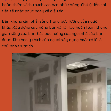
hoàn thiện vách thạch cao bao phủ chúng. Chú ý đến chi
tiết sẽ khắc phục ngay cả điều đó.
Bạn không cần phải sống trong bức tường của người
khác. Xây dựng của riêng bạn và tái tạo hoàn toàn không
gian sống của bạn. Các bức tường của ngôi nhà của bạn
được đặt theo ý thích của người xây dựng hoặc có lẽ là
chủ nhà trước đó.