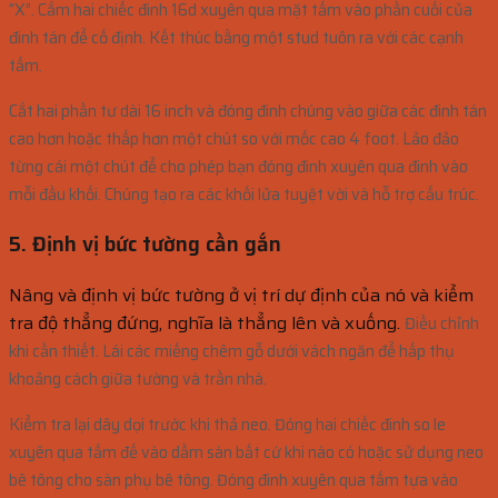
“X”.
Cắm hai chiếc đinh 16d xuyên qua mặt tấm vào phần cuối của
đinh tán để cố định.
Kết thúc bằng một stud tuôn ra với các cạnh
tấm.
Cắt hai phần tư dài 16 inch và đóng đinh chúng vào giữa các đinh tán
cao hơn hoặc thấp hơn một chút so với mốc cao 4 foot.
Lảo đảo
từng cái một chút để cho phép bạn đóng đinh xuyên qua đinh vào
mỗi đầu khối.
Chúng tạo ra các khối lửa tuyệt vời và hỗ trợ cấu trúc.
5. Định vị bức tường cần gắn
Nâng và định vị bức tường ở vị trí dự định của nó và kiểm
tra độ thẳng đứng, nghĩa là thẳng lên và xuống.
Điều chỉnh
khi cần thiết.
Lái các miếng chêm gỗ dưới vách ngăn để hấp thụ
khoảng cách giữa tường và trần nhà.
Kiểm tra lại dây dọi trước khi thả neo.
Đóng hai chiếc đinh so le
xuyên qua tấm đế vào dầm sàn bất cứ khi nào có hoặc sử dụng neo
bê tông cho sàn phụ bê tông.
Đóng đinh xuyên qua tấm tựa vào