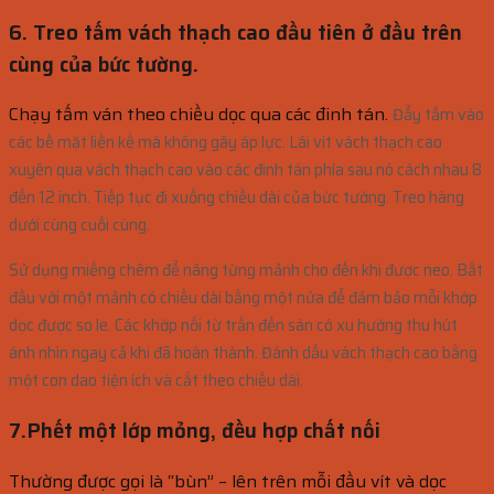
6. Treo tấm vách thạch cao đầu tiên ở đầu trên
cùng của bức tường.
Chạy tấm ván theo chiều dọc qua các đinh tán.
Đẩy tấm vào
các bề mặt liền kề mà không gây áp lực.
Lái vít vách thạch cao
xuyên qua vách thạch cao vào các đinh tán phía sau nó cách nhau 8
đến 12 inch.
Tiếp tục đi xuống chiều dài của bức tường.
Treo hàng
dưới cùng cuối cùng.
S
ử dụng miếng chêm để nâng từng mảnh cho đến khi được neo.
Bắt
đầu với một mảnh có chiều dài bằng một nửa để đảm bảo mỗi khớp
dọc được so le. C
ác khớp nối từ trần đến sàn có xu hướng thu hút
ánh nhìn ngay cả khi đã hoàn thành.
Đánh dấu vách thạch cao bằng
một con dao tiện ích và cắt theo chiều dài.
7.Phết một lớp mỏng, đều hợp chất nối
Thường được gọi là “bùn” – lên trên mỗi đầu vít và dọc