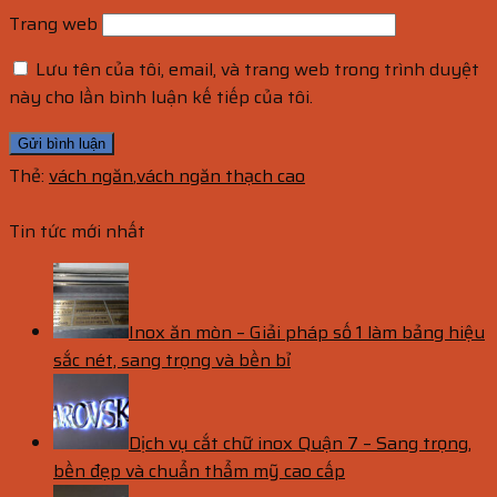
Trang web
Lưu tên của tôi, email, và trang web trong trình duyệt
này cho lần bình luận kế tiếp của tôi.
Thẻ:
vách ngăn
,
vách ngăn thạch cao
Tin tức mới nhất
Inox ăn mòn – Giải pháp số 1 làm bảng hiệu
sắc nét, sang trọng và bền bỉ
Dịch vụ cắt chữ inox Quận 7 – Sang trọng,
bền đẹp và chuẩn thẩm mỹ cao cấp