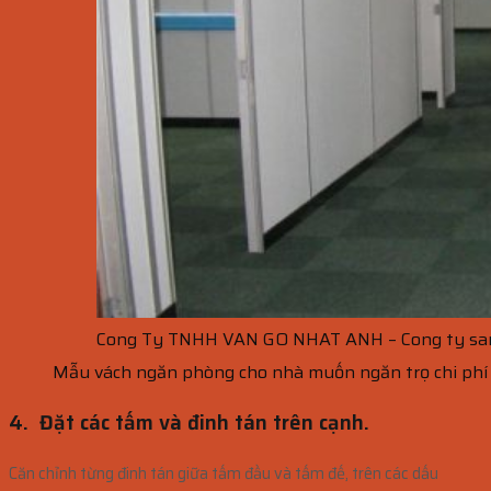
Cong Ty TNHH VAN GO NHAT ANH – Cong ty san 
Mẫu vách ngăn phòng cho nhà muốn ngăn trọ chi phí 
4. Đặt các tấm và đinh tán trên cạnh.
Căn chỉnh từng đinh tán giữa tấm đầu và tấm đế, trên các dấu