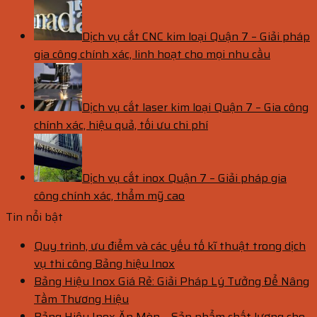
Dịch vụ cắt CNC kim loại Quận 7 – Giải pháp
gia công chính xác, linh hoạt cho mọi nhu cầu
Dịch vụ cắt laser kim loại Quận 7 – Gia công
chính xác, hiệu quả, tối ưu chi phí
Dịch vụ cắt inox Quận 7 – Giải pháp gia
công chính xác, thẩm mỹ cao
Tin nổi bật
Quy trình, ưu điểm và các yếu tố kĩ thuật trong dịch
vụ thi công Bảng hiệu Inox
Bảng Hiệu Inox Giá Rẻ: Giải Pháp Lý Tưởng Để Nâng
Tầm Thương Hiệu
Bảng Hiệu Inox Ăn Mòn – Sản phẩm chất lượng cho