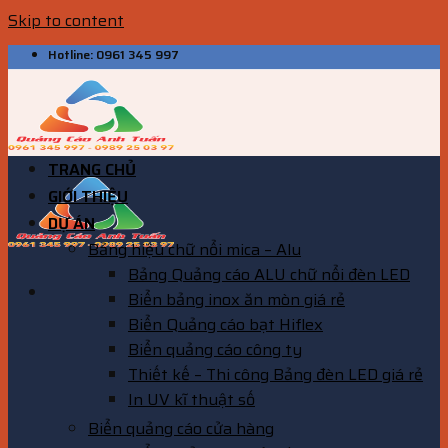
Skip to content
Hotline: 0961 345 997
TRANG CHỦ
GIỚI THIỆU
DỰ ÁN
Bảng hiệu chữ nổi mica – Alu
Bảng Quảng cáo ALU chữ nổi đèn LED
Biển bảng inox ăn mòn giá rẻ
Biển Quảng cáo bạt Hiflex
Biển quảng cáo công ty
Thiết kế – Thi công Bảng đèn LED giá rẻ
In UV kĩ thuật số
Biển quảng cáo cửa hàng