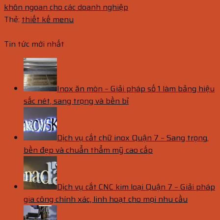
khôn ngoan cho các doanh nghiệp
Thẻ:
thiết kế menu
Tin tức mới nhất
Inox ăn mòn – Giải pháp số 1 làm bảng hiệu
sắc nét, sang trọng và bền bỉ
Dịch vụ cắt chữ inox Quận 7 – Sang trọng,
bền đẹp và chuẩn thẩm mỹ cao cấp
Dịch vụ cắt CNC kim loại Quận 7 – Giải pháp
gia công chính xác, linh hoạt cho mọi nhu cầu