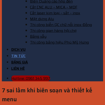
Biển Quảng cáo hộp đèn
Cắt CNC ALU – MICA – MDF
Cắt laser kim loại – sắt – inox
Mặt dựng Alu
Thi công biển QC chữ nổi inox-Đồng
Thi công gian hàng hội chợ
Bảng vẫy
Thi công bảng hiệu Phú Mỹ Hưng
DỊCH VỤ
TIN TỨC
BẢNG GIÁ
LIÊN HỆ
Hotline: 0961 345 997
7 sai lầm khi biên soạn và thiết kế
menu