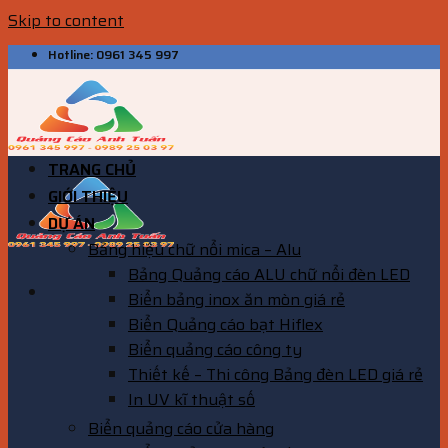
Skip to content
Hotline: 0961 345 997
TRANG CHỦ
GIỚI THIỆU
DỰ ÁN
Bảng hiệu chữ nổi mica – Alu
Bảng Quảng cáo ALU chữ nổi đèn LED
Biển bảng inox ăn mòn giá rẻ
Biển Quảng cáo bạt Hiflex
Biển quảng cáo công ty
Thiết kế – Thi công Bảng đèn LED giá rẻ
In UV kĩ thuật số
Biển quảng cáo cửa hàng