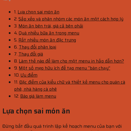
Lựa chọn sai món ăn
Sắp xếp và phân nhóm các món ăn một cách hợp lý
Món ăn bên trái, giá cả bên phải
Quá nhiều bữa ăn trong menu
Rất nhiều món ăn đặc trưng
Thay đổi phân loại
Thay đổi giá
Làm thế nào để làm cho một menu in hấp dẫn hơn?
Một số mẹo hữu ích để tạo menu “bán chạy”
Ưu điểm
Đặc điểm của kiểu chữ và thiết kế menu cho quán cà
phê, nhà hàng cà phê
Báo giá làm menu
Lựa chọn sai món ăn
Đừng bắt đầu quá trình lập kế hoạch menu của bạn với