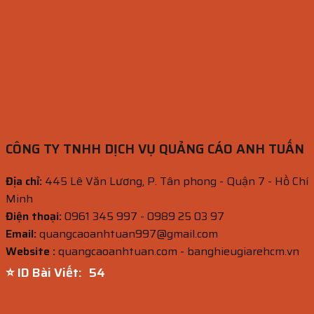
CÔNG TY TNHH DỊCH VỤ QUẢNG CÁO ANH TUẤN
Địa chỉ:
445 Lê Văn Lương, P. Tân phong - Quận 7 - Hồ Chí
Minh
Điện thoại:
0961 345 997 - 0989 25 03 97
Email:
quangcaoanhtuan997@gmail.com
Website :
quangcaoanhtuan.com - banghieugiarehcm.vn
⭐ ID Bài Viết:
52