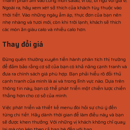
thành phần ấm vào cùng món salad, ví dụ, bí ngô với gia vị.
Ngoài ra, hãy xem xét sở thích của khách tùy thuộc vào
thời tiết. Vào những ngày ấm áp, thực đơn của bạn nên
nhẹ nhàng và tươi mới, còn khi trời lạnh, khách sẽ thích
các món ăn giàu calo và nhiều calo hơn.
Thay đổi giá
Đừng quên thường xuyên tiến hành phân tích thị trường
để đảm bảo rằng cơ sở của bạn có khả năng cạnh tranh và
đưa ra chính sách giá phù hợp. Bạn phải hiểu rõ đối thủ
cạnh tranh của mình là ai và trong lĩnh vực nào. Dựa trên
thông tin này, bạn có thể phát triển một chiến lược chiến
thắng hơn cho cơ sở của mình.
Việc phát triển và thiết kế menu đòi hỏi sự chú ý đến
từng chi tiết. Hãy dành thời gian để làm điều này và bạn
sẽ được khen thưởng. Với những vị khách không chỉ quay
lại mà còn kéo theo cả bạn bè đến với bạn.