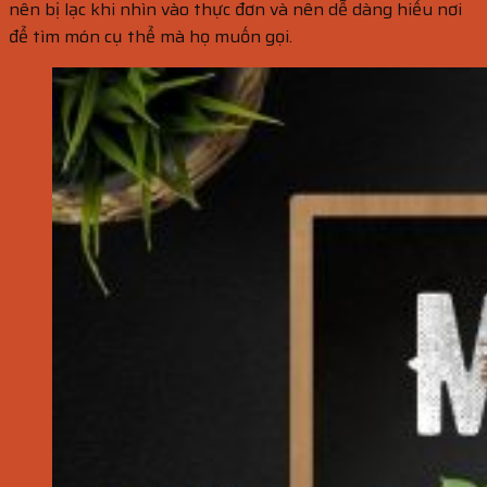
nên bị lạc khi nhìn vào thực đơn và nên dễ dàng hiểu nơi
để tìm món cụ thể mà họ muốn gọi.