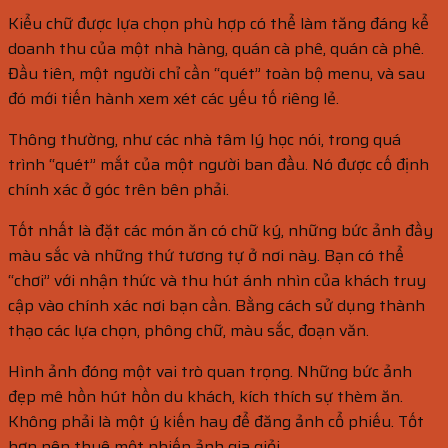
Kiểu chữ được lựa chọn phù hợp có thể làm tăng đáng kể
doanh thu của một nhà hàng, quán cà phê, quán cà phê.
Đầu tiên, một người chỉ cần “quét” toàn bộ menu, và sau
đó mới tiến hành xem xét các yếu tố riêng lẻ.
Thông thường, như các nhà tâm lý học nói, trong quá
trình “quét” mắt của một người ban đầu. Nó được cố định
chính xác ở góc trên bên phải.
Tốt nhất là đặt các món ăn có chữ ký, những bức ảnh đầy
màu sắc và những thứ tương tự ở nơi này. Bạn có thể
“chơi” với nhận thức và thu hút ánh nhìn của khách truy
cập vào chính xác nơi bạn cần. Bằng cách sử dụng thành
thạo các lựa chọn, phông chữ, màu sắc, đoạn văn.
Hình ảnh đóng một vai trò quan trọng. Những bức ảnh
đẹp mê hồn hút hồn du khách, kích thích sự thèm ăn.
Không phải là một ý kiến ​​hay để đăng ảnh cổ phiếu. Tốt
hơn nên thuê một nhiếp ảnh gia giỏi.